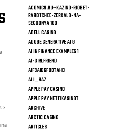
ACOMICS.RU~KAZINO-RIOBET-
S
RABOTCHEE-ZERKALO-NA-
SEGODNYA 100
ADELL CASINO
ADOBE GENERATIVE AI 8
AI IN FINANCE EXAMPLES 1
a
AI-GIRLFRIEND
AIF3AIB6FOOTAHD
s
ALL_BAZ
APPLE PAY CASINO
APPLE PAY NETTIKASINOT
los
ARCHIVE
ARCTIC CASINO
 una
ARTICLES