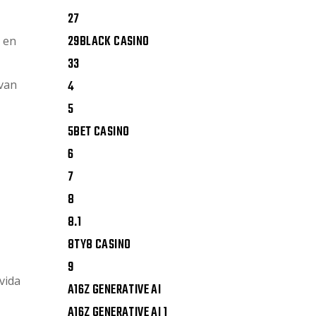
27
29BLACK CASINO
e en
33
ivan
4
5
5BET CASINO
6
7
8
8.1
8TY8 CASINO
9
vida
A16Z GENERATIVE AI
A16Z GENERATIVE AI 1