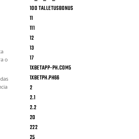
100 TALLETUSBONUS
11
111
12
13
ca
17
ra o
1XBETAPP-PH.COM5
1XBETPH.PH66
adas
ncia
2
2.1
2.2
20
222
25