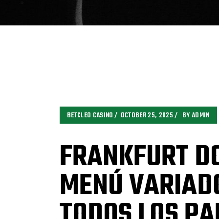
BETCLEO CASINO
OCTOBER 25, 2025
BY
ADMIN
FRANKFURT D
MENÚ VARIADO
TODOS LOS PA