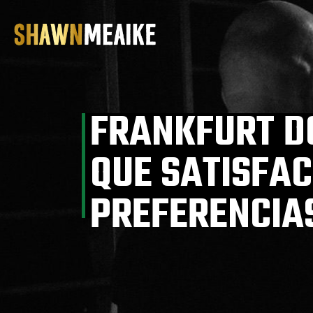
Skip
to
the
content
FRANKFURT D
QUE SATISFAC
PREFERENCIA