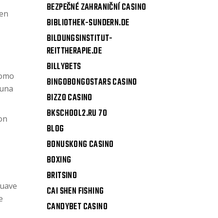
BEZPEČNÉ ZAHRANIČNÍ CASINO
 en
BIBLIOTHEK-SUNDERN.DE
BILDUNGSINSTITUT-
REITTHERAPIE.DE
BILLYBETS
como
BINGOBONGOSTARS CASINO
 una
BIZZO CASINO
BKSCHOOL2.RU 70
con
BLOG
BONUSKONG CASINO
BOXING
BRITSINO
suave
CAI SHEN FISHING
e
CANDYBET CASINO