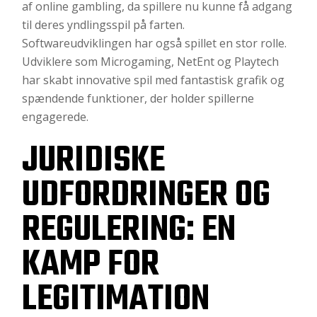
af online gambling, da spillere nu kunne få adgang
til deres yndlingsspil på farten.
Softwareudviklingen har også spillet en stor rolle.
Udviklere som Microgaming, NetEnt og Playtech
har skabt innovative spil med fantastisk grafik og
spændende funktioner, der holder spillerne
engagerede.
JURIDISKE
UDFORDRINGER OG
REGULERING: EN
KAMP FOR
LEGITIMATION