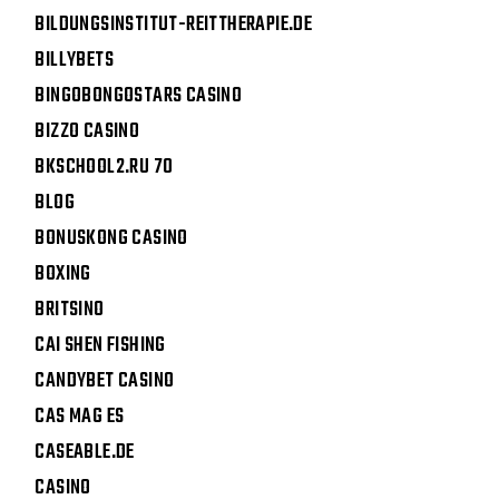
BILDUNGSINSTITUT-REITTHERAPIE.DE
BILLYBETS
BINGOBONGOSTARS CASINO
BIZZO CASINO
BKSCHOOL2.RU 70
BLOG
BONUSKONG CASINO
BOXING
BRITSINO
CAI SHEN FISHING
CANDYBET CASINO
CAS MAG ES
CASEABLE.DE
CASINO