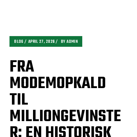
BLOG
APRIL 27, 2026
BY
ADMIN
FRA
MODEMOPKALD
TIL
MILLIONGEVINSTE
R: EN HISTORISK