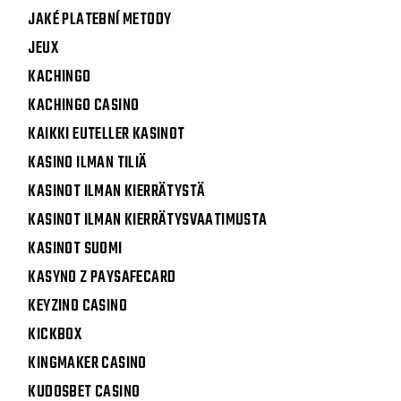
JAKÉ PLATEBNÍ METODY
JEUX
KACHINGO
KACHINGO CASINO
KAIKKI EUTELLER KASINOT
KASINO ILMAN TILIÄ
KASINOT ILMAN KIERRÄTYSTÄ
KASINOT ILMAN KIERRÄTYSVAATIMUSTA
KASINOT SUOMI
KASYNO Z PAYSAFECARD
KEYZINO CASINO
KICKBOX
KINGMAKER CASINO
KUDOSBET CASINO