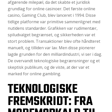
afgørende milepæl, da det skabte et juridisk
grundlag for online casinoer. Det første online
casino, Gaming Club, blev lanceret i 1994. Disse
tidlige platforme var primitive sammenlignet med
nutidens standarder. Grafikken var rudimentær,
spiludvalget begrænset, og sikkerheden var et
stort problem. Transaktioner blev ofte håndteret
manuelt, og tilliden var lav. Men disse pionerer
lagde grunden for den milliardindustri, vi ser i dag.
De overvandt teknologiske begrænsninger og et
skeptisk publikum, og de viste, at der var et
marked for online gambling.
TEKNOLOGISKE
FREMSKRIDT: FRA