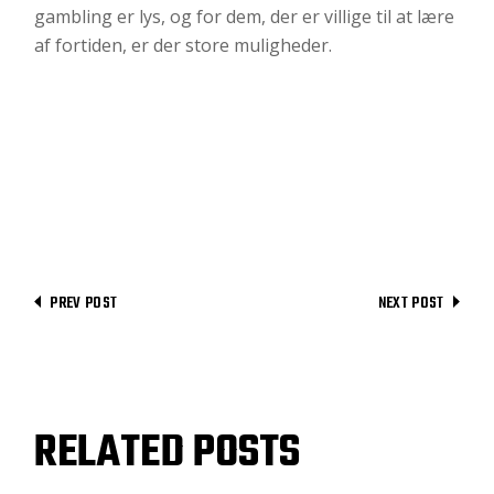
gambling er lys, og for dem, der er villige til at lære
af fortiden, er der store muligheder.
PREV POST
NEXT POST
RELATED POSTS