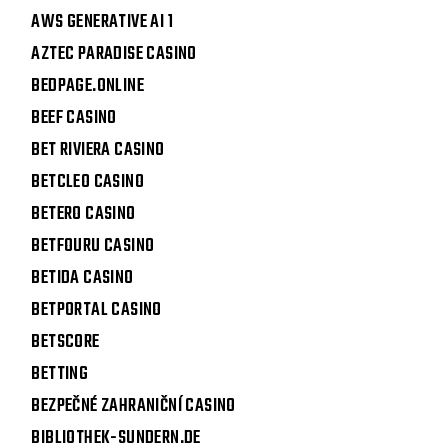
AWS GENERATIVE AI 1
AZTEC PARADISE CASINO
BEDPAGE.ONLINE
BEEF CASINO
BET RIVIERA CASINO
BETCLEO CASINO
BETERO CASINO
BETFOURU CASINO
BETIDA CASINO
BETPORTAL CASINO
BETSCORE
BETTING
BEZPEČNÉ ZAHRANIČNÍ CASINO
BIBLIOTHEK-SUNDERN.DE