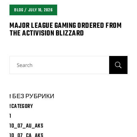
BLOG
JULY 10, 2026
MAJOR LEAGUE GAMING ORDERED FROM
THE ACTIVISION BLIZZARD
Search
! БЕЗ РУБРИКИ
!CATEGORY
1
10_07_AU_AKS
10_07_CA_AKS