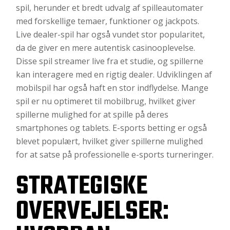
spil, herunder et bredt udvalg af spilleautomater
med forskellige temaer, funktioner og jackpots.
Live dealer-spil har også vundet stor popularitet,
da de giver en mere autentisk casinooplevelse.
Disse spil streamer live fra et studie, og spillerne
kan interagere med en rigtig dealer. Udviklingen af
mobilspil har også haft en stor indflydelse. Mange
spil er nu optimeret til mobilbrug, hvilket giver
spillerne mulighed for at spille på deres
smartphones og tablets. E-sports betting er også
blevet populært, hvilket giver spillerne mulighed
for at satse på professionelle e-sports turneringer.
STRATEGISKE
OVERVEJELSER: