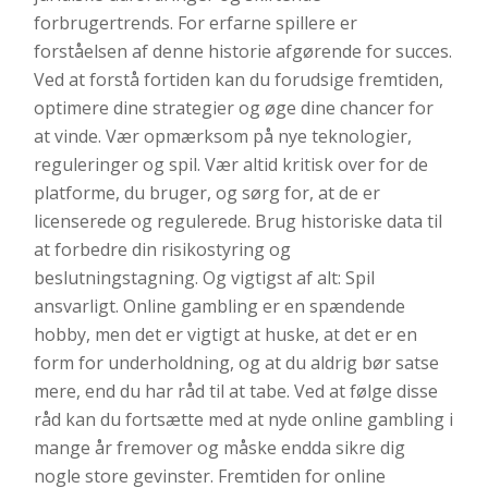
forbrugertrends. For erfarne spillere er
forståelsen af denne historie afgørende for succes.
Ved at forstå fortiden kan du forudsige fremtiden,
optimere dine strategier og øge dine chancer for
at vinde. Vær opmærksom på nye teknologier,
reguleringer og spil. Vær altid kritisk over for de
platforme, du bruger, og sørg for, at de er
licenserede og regulerede. Brug historiske data til
at forbedre din risikostyring og
beslutningstagning. Og vigtigst af alt: Spil
ansvarligt. Online gambling er en spændende
hobby, men det er vigtigt at huske, at det er en
form for underholdning, og at du aldrig bør satse
mere, end du har råd til at tabe. Ved at følge disse
råd kan du fortsætte med at nyde online gambling i
mange år fremover og måske endda sikre dig
nogle store gevinster. Fremtiden for online