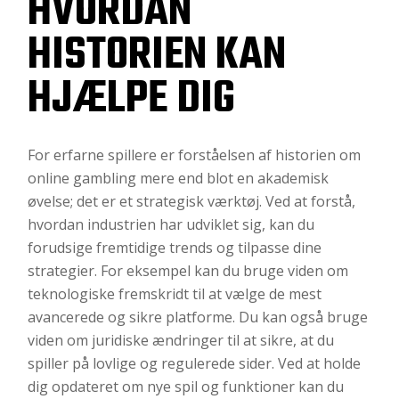
HVORDAN
HISTORIEN KAN
HJÆLPE DIG
For erfarne spillere er forståelsen af historien om
online gambling mere end blot en akademisk
øvelse; det er et strategisk værktøj. Ved at forstå,
hvordan industrien har udviklet sig, kan du
forudsige fremtidige trends og tilpasse dine
strategier. For eksempel kan du bruge viden om
teknologiske fremskridt til at vælge de mest
avancerede og sikre platforme. Du kan også bruge
viden om juridiske ændringer til at sikre, at du
spiller på lovlige og regulerede sider. Ved at holde
dig opdateret om nye spil og funktioner kan du