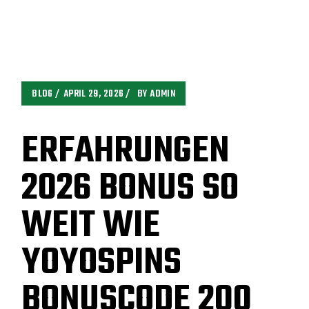
BLOG
APRIL 29, 2026
BY
ADMIN
ERFAHRUNGEN
2026 BONUS SO
WEIT WIE
YOYOSPINS
BONUSCODE 200