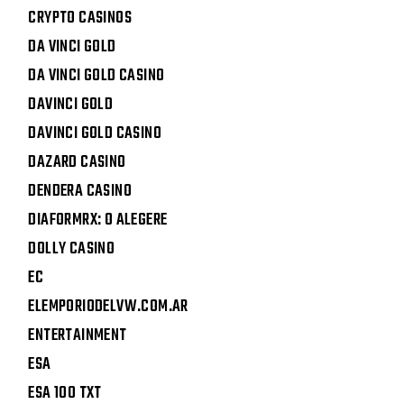
CRYPTO CASINOS
DA VINCI GOLD
DA VINCI GOLD CASINO
DAVINCI GOLD
DAVINCI GOLD CASINO
DAZARD CASINO
DENDERA CASINO
DIAFORMRX: O ALEGERE
DOLLY CASINO
EC
ELEMPORIODELVW.COM.AR
ENTERTAINMENT
ESA
ESA 100 TXT