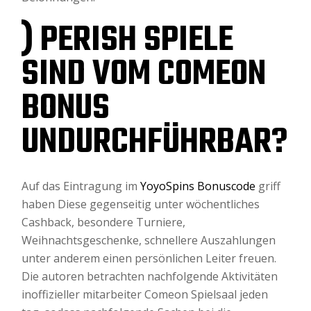
) PERISH SPIELE
SIND VOM COMEON
BONUS
UNDURCHFÜHRBAR?
Auf das Eintragung im
YoyoSpins Bonuscode
griff
haben Diese gegenseitig unter wöchentliches
Cashback, besondere Turniere,
Weihnachtsgeschenke, schnellere Auszahlungen
unter anderem einen persönlichen Leiter freuen.
Die autoren betrachten nachfolgende Aktivitäten
inoffizieller mitarbeiter Comeon Spielsaal jeden