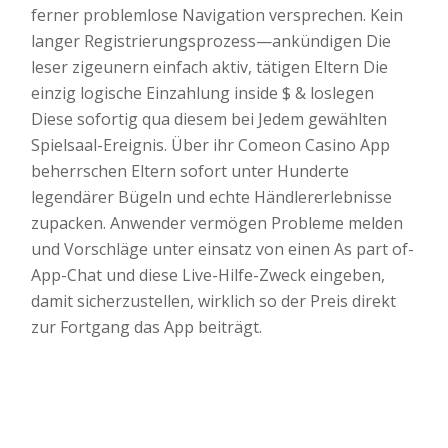
ferner problemlose Navigation versprechen. Kein
langer Registrierungsprozess—ankündigen Die
leser zigeunern einfach aktiv, tätigen Eltern Die
einzig logische Einzahlung inside $ & loslegen
Diese sofortig qua diesem bei Jedem gewählten
Spielsaal-Ereignis. Über ihr Comeon Casino App
beherrschen Eltern sofort unter Hunderte
legendärer Bügeln und echte Händlererlebnisse
zupacken. Anwender vermögen Probleme melden
und Vorschläge unter einsatz von einen As part of-
App-Chat und diese Live-Hilfe-Zweck eingeben,
damit sicherzustellen, wirklich so der Preis direkt
zur Fortgang das App beiträgt.