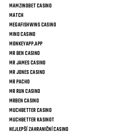
MAMZINOBET CASINO
MATCH
MEGAFISHWINS CASINO
MINO CASINO
MONKEYAPP.APP
MR BEN CASINO
MR JAMES CASINO
MR JONES CASINO
MR PACHO
MR RUN CASINO
MRBEN CASINO
MUCHBETTER CASINO
MUCHBETTER KASINOT
NEJLEPŠÍ ZAHRANIČNÍ CASINO