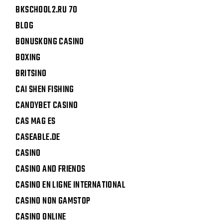
BKSCHOOL2.RU 70
BLOG
BONUSKONG CASINO
BOXING
BRITSINO
CAI SHEN FISHING
CANDYBET CASINO
CAS MAG ES
CASEABLE.DE
CASINO
CASINO AND FRIENDS
CASINO EN LIGNE INTERNATIONAL
CASINO NON GAMSTOP
CASINO ONLINE