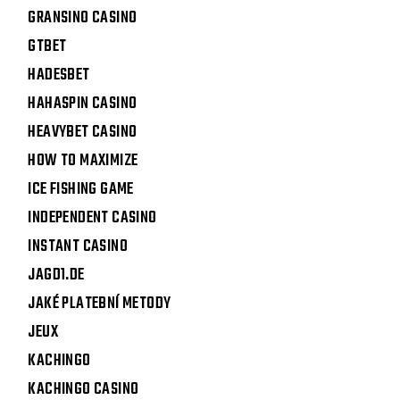
GRANSINO CASINO
GTBET
HADESBET
HAHASPIN CASINO
HEAVYBET CASINO
HOW TO MAXIMIZE
ICE FISHING GAME
INDEPENDENT CASINO
INSTANT CASINO
JAGD1.DE
JAKÉ PLATEBNÍ METODY
JEUX
KACHINGO
KACHINGO CASINO