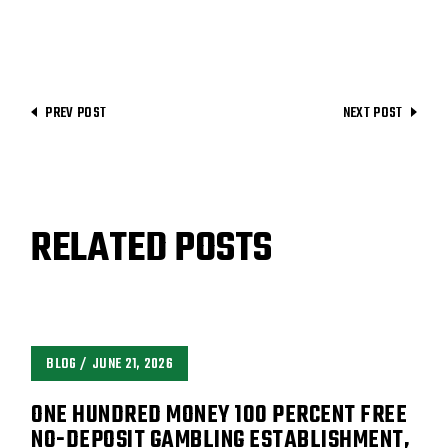
PREV POST
NEXT POST
RELATED POSTS
BLOG
JUNE 21, 2026
ONE HUNDRED MONEY 100 PERCENT FREE
NO-DEPOSIT GAMBLING ESTABLISHMENT,