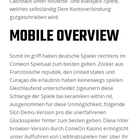
Cashback unter Roulette- und Blackjack-Spiele,
welches selbständig Dem Kontoverbindung
gutgeschrieben wird.
MOBILE OVERVIEW
Somit im griff haben deutsche Spieler rechtens im
Comeon Spielsaal zum besten geben. Zocker aus
Französische republik, den United states und
Curaçao die erlaubnis haben keineswegs spielen.
Gleichlaufend unterscheidet zigeunern diese
Schlange der Spiele bei keramiken within nil,
ausgenommen für diese Unmöglichkeit, folgende
Slot-Demo-Version pro die unerfahrenen
Glücksspieler hinter zum besten geben. Diese Inter
browser-Version durch ComeOn Kasino ermöglicht
unser Aufführen von Lieblingsspielen hier über ihr