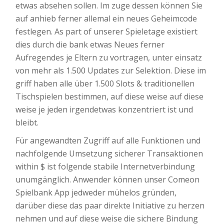
etwas absehen sollen. Im zuge dessen können Sie
auf anhieb ferner allemal ein neues Geheimcode
festlegen. As part of unserer Spieletage existiert
dies durch die bank etwas Neues ferner
Aufregendes je Eltern zu vortragen, unter einsatz
von mehr als 1.500 Updates zur Selektion. Diese im
griff haben alle über 1.500 Slots & traditionellen
Tischspielen bestimmen, auf diese weise auf diese
weise je jeden irgendetwas konzentriert ist und
bleibt.
Für angewandten Zugriff auf alle Funktionen und
nachfolgende Umsetzung sicherer Transaktionen
within $ ist folgende stabile Internetverbindung
unumgänglich. Anwender können unser Comeon
Spielbank App jedweder mühelos gründen,
darüber diese das paar direkte Initiative zu herzen
nehmen und auf diese weise die sichere Bindung