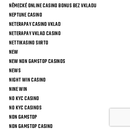
NĚMECKÉ ONLINE CASINO BONUS BEZ VKLADU
NEPTUNE CASINO
NETERAPAY CASINO VKLAD
NETERAPAY VKLAD CASINO
NETTIKASINO SIIRTO
NEW
NEW NON GAMSTOP CASINOS
NEWS
NIGHT WIN CASINO
NINE WIN
NO KYC CASINO
NO KYC CASINOS
NON GAMSTOP
NON GAMSTOP CASINO