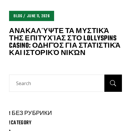
BLOG
JUNE 11, 2026
ΑΝΑΚΑΛΎΨΤΕ ΤΑ ΜΥΣΤΙΚΆ
ΤΗΣ ΕΠΙΤΥΧΊΑΣ ΣΤΟ LOLLYSPINS
CASINO: ΟΔΗΓΌΣ ΓΙΑ ΣΤΑΤΙΣΤΙΚΆ
ΚΑΙ ΙΣΤΟΡΙΚΌ ΝΙΚΏΝ
Search
! БЕЗ РУБРИКИ
!CATEGORY