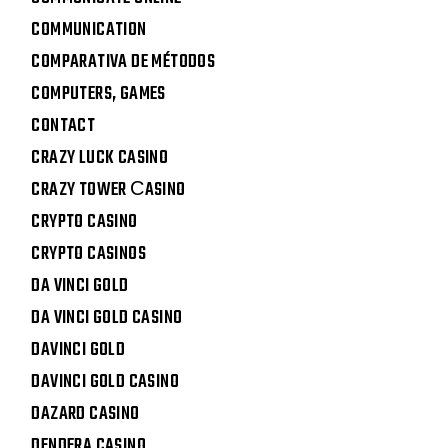
COMMUNICATION
COMPARATIVA DE MÉTODOS
COMPUTERS, GAMES
CONTACT
CRAZY LUCK CASINO
CRAZY TOWER СASINO
CRYPTO CASINO
CRYPTO CASINOS
DA VINCI GOLD
DA VINCI GOLD CASINO
DAVINCI GOLD
DAVINCI GOLD CASINO
DAZARD CASINO
DENDERA CASINO