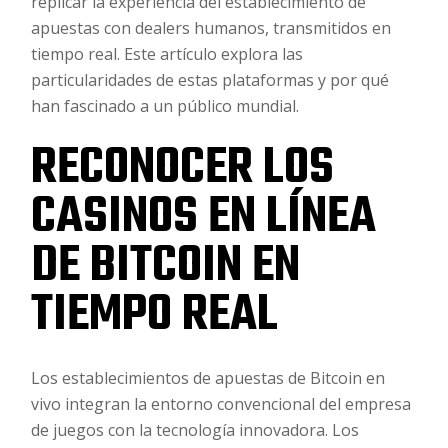
replicar la experiencia del establecimiento de
apuestas con dealers humanos, transmitidos en
tiempo real. Este artículo explora las
particularidades de estas plataformas y por qué
han fascinado a un público mundial.
RECONOCER LOS
CASINOS EN LÍNEA
DE BITCOIN EN
TIEMPO REAL
Los establecimientos de apuestas de Bitcoin en
vivo integran la entorno convencional del empresa
de juegos con la tecnología innovadora. Los