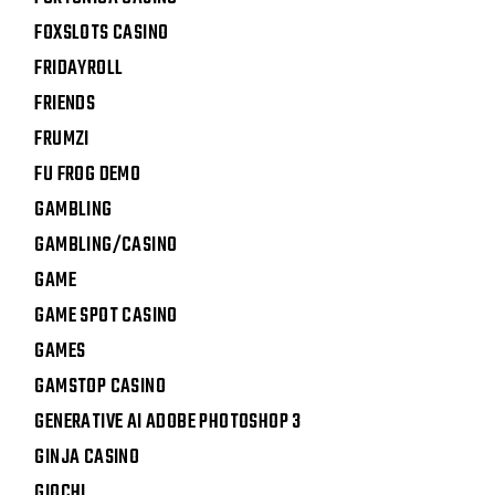
FOXSLOTS CASINO
FRIDAYROLL
FRIENDS
FRUMZI
FU FROG DEMO
GAMBLING
GAMBLING/CASINO
GAME
GAME SPOT CASINO
GAMES
GAMSTOP CASINO
GENERATIVE AI ADOBE PHOTOSHOP 3
GINJA CASINO
GIOCHI