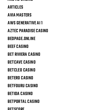
ARTICLES
AVIA MASTERS
AWS GENERATIVE AI 1
AZTEC PARADISE CASINO
BEDPAGE.ONLINE
BEEF CASINO
BET RIVIERA CASINO
BETCAVE CASINO
BETCLEO CASINO
BETERO CASINO
BETFOURU CASINO
BETIDA CASINO
BETPORTAL CASINO
BETSCORE