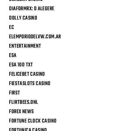
DIAFORMRX: O ALEGERE
DOLLY CASINO
EC
ELEMPORIODELVW.COM.AR
ENTERTAINMENT
ESA
ESA 100 TXT
FELICEBET CASINO
FIESTASLOTS CASINO
FIRST
FLIRTBEES.ONL
FOREX NEWS
FORTUNE CLOCK CASINO
FORTUNICA CASINO