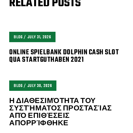
RELATED POSTS
BLOG
JULY 31, 2026
ONLINE SPIELBANK DOLPHIN CASH SLOT
QUA STARTGUTHABEN 2021
BLOG
JULY 30, 2026
Η ΔΙΑΘΕΣΙΜΌΤΗΤΑ ΤΟΥ
ΣΥΣΤΉΜΑΤΟΣ ΠΡΟΣΤΑΣΊΑΣ
ΑΠΌ ΕΠΙΘΈΣΕΙΣ
ΑΠΟΡΡΊΦΘΗΚΕ