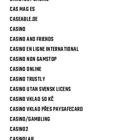
CAS MAG ES
CASEABLE.DE
CASINO
CASINO AND FRIENDS
CASINO EN LIGNE INTERNATIONAL
CASINO NON GAMSTOP
CASINO ONLINE
CASINO TRUSTLY
CASINO UTAN SVENSK LICENS
CASINO VKLAD 50 KČ
CASINO VKLAD PŘES PAYSAFECARD
CASINO/GAMBLING
CASINO2
CASINOLAB