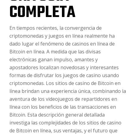
COMPLETA
En tiempos recientes, la convergencia de
criptomonedas y juegos en línea realmente ha
dado lugar el fenómeno de casinos en línea de
Bitcoin en línea. A medida que las divisas
electrónicas ganan impulso, amantes y
apostadores localizan novedosas y interesantes
formas de disfrutar los juegos de casino usando
criptomonedas. Los sitios de casino de Bitcoin
en
línea brindan una experiencia única, combinando la
aventura de los videojuegos de repartidores en
línea con los beneficios de las transacciones en
Bitcoin. Esta descripción general detallada
investiga las complejidades de los sitios de casino
de Bitcoin en línea, sus ventajas, y el futuro que