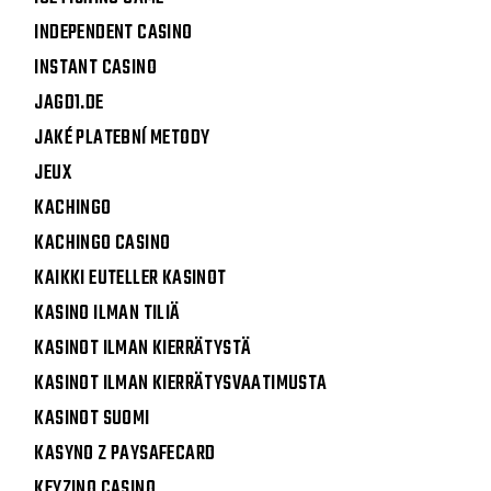
INDEPENDENT CASINO
INSTANT CASINO
JAGD1.DE
JAKÉ PLATEBNÍ METODY
JEUX
KACHINGO
KACHINGO CASINO
KAIKKI EUTELLER KASINOT
KASINO ILMAN TILIÄ
KASINOT ILMAN KIERRÄTYSTÄ
KASINOT ILMAN KIERRÄTYSVAATIMUSTA
KASINOT SUOMI
KASYNO Z PAYSAFECARD
KEYZINO CASINO