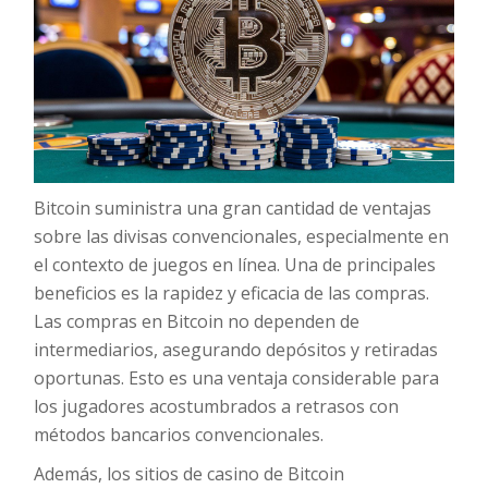
Bitcoin suministra una gran cantidad de ventajas
sobre las divisas convencionales, especialmente en
el contexto de juegos en línea. Una de principales
beneficios es la rapidez y eficacia de las compras.
Las compras en Bitcoin no dependen de
intermediarios, asegurando depósitos y retiradas
oportunas. Esto es una ventaja considerable para
los jugadores acostumbrados a retrasos con
métodos bancarios convencionales.
Además, los sitios de casino de Bitcoin