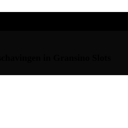
schavingen in Gransino Slots