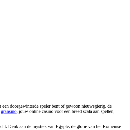
u een doorgewinterde speler bent of gewoon nieuwsgierig, de
j
gransino
, jouw online casino voor een breed scala aan spellen,
acht. Denk aan de mystiek van Egypte, de glorie van het Romeinse