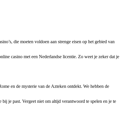
sino’s, die moeten voldoen aan strenge eisen op het gebied van
nline casino met een Nederlandse licentie. Zo weet je zeker dat je
 Rome en de mysterie van de Azteken ontdekt. We hebben de
ij je past. Vergeet niet om altijd verantwoord te spelen en je te