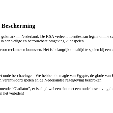
n Bescherming
gokmarkt in Nederland. De KSA verleent licenties aan legale online ca
je in een veilige en betrouwbare omgeving kunt spelen.
oor reclame en bonussen. Het is belangrijk om altijd te spelen bij een o
met oude beschavingen. We hebben de magie van Egypte, de glorie van
van verantwoord spelen en de Nederlandse regelgeving besproken.
ende “Gladiator”, er is altijd wel een slot met een oude beschaving die b
n het verleden!