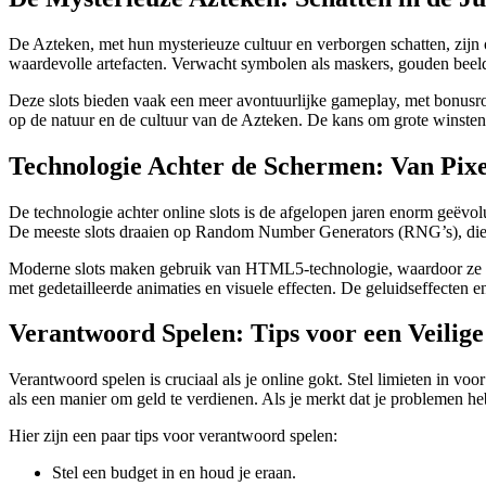
De Azteken, met hun mysterieuze cultuur en verborgen schatten, zijn 
waardevolle artefacten. Verwacht symbolen als maskers, gouden beel
Deze slots bieden vaak een meer avontuurlijke gameplay, met bonusron
op de natuur en de cultuur van de Azteken. De kans om grote winsten 
Technologie Achter de Schermen: Van Pixel
De technologie achter online slots is de afgelopen jaren enorm geëvo
De meeste slots draaien op Random Number Generators (RNG’s), die erv
Moderne slots maken gebruik van HTML5-technologie, waardoor ze op 
met gedetailleerde animaties en visuele effecten. De geluidseffecten e
Verantwoord Spelen: Tips voor een Veilig
Verantwoord spelen is cruciaal als je online gokt. Stel limieten in vo
als een manier om geld te verdienen. Als je merkt dat je problemen he
Hier zijn een paar tips voor verantwoord spelen:
Stel een budget in en houd je eraan.