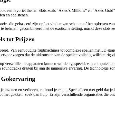
ook een favoriet thema. Slots zoals “Aztec’s Millions” en “Aztec Gold
den en edelstenen.
des die gebaseerd zijn op het vinden van schatten of het oplossen van 
te behalen, gecombineerd met de exotische setting, maakt deze slots zee
s tot Prijzen
lueerd. Van eenvoudige fruitmachines tot complexe spellen met 3D-grap
oor zorgen dat de uitkomsten van de spellen volledig willekeurig zijn
verschillende apparaten kunnen worden gespeeld, van computers tot sm
n soundtracks dragen bij aan de immersive ervaring. De technologie zorgt
e Gokervaring
or je inzetten en verliezen, en houd je eraan. Speel alleen met geld dat
bt met gokken, zoek dan hulp. Er zijn verschillende organisaties die on