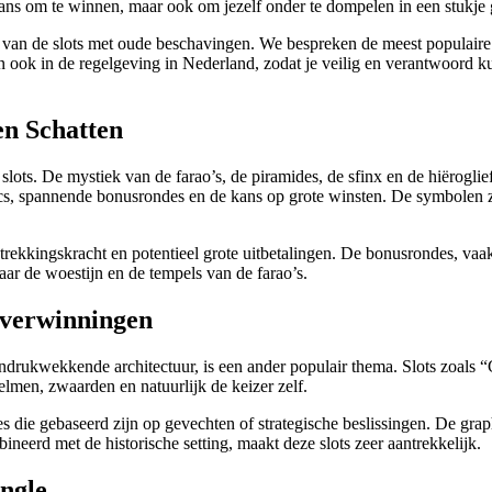
kans om te winnen, maar ook om jezelf onder te dompelen in een stukje 
 van de slots met oude beschavingen. We bespreken de meest populaire 
en ook in de regelgeving in Nederland, zodat je veilig en verantwoord k
en Schatten
slots. De mystiek van de farao’s, de piramides, de sfinx en de hiërogli
ics, spannende bonusrondes en de kans op grote winsten. De symbolen z
rekkingskracht en potentieel grote uitbetalingen. De bonusrondes, vaak
ar de woestijn en de tempels van de farao’s.
Overwinningen
ndrukwekkende architectuur, is een ander populair thema. Slots zoals 
lmen, zwaarden en natuurlijk de keizer zelf.
 die gebaseerd zijn op gevechten of strategische beslissingen. De grap
eerd met de historische setting, maakt deze slots zeer aantrekkelijk.
ungle