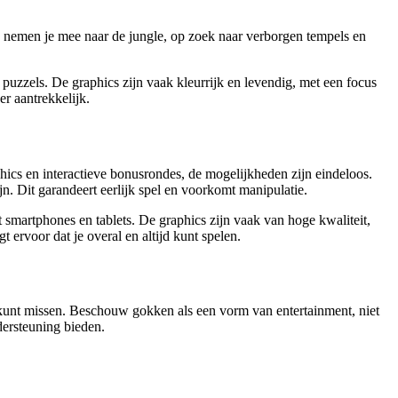
” nemen je mee naar de jungle, op zoek naar verborgen tempels en
puzzels. De graphics zijn vaak kleurrijk en levendig, met een focus
r aantrekkelijk.
hics en interactieve bonusrondes, de mogelijkheden zijn eindeloos.
. Dit garandeert eerlijk spel en voorkomt manipulatie.
artphones en tablets. De graphics zijn vaak van hoge kwaliteit,
 ervoor dat je overal en altijd kunt spelen.
 je kunt missen. Beschouw gokken als een vorm van entertainment, niet
dersteuning bieden.