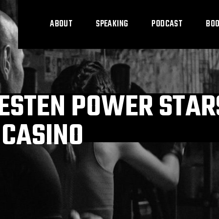
ABOUT
SPEAKING
PODCAST
BO
BESTEN POWER STAR
 CASINO