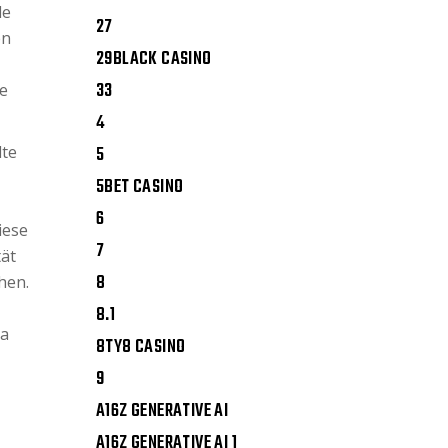
le
27
en
29BLACK CASINO
33
re
4
lte
5
5BET CASINO
6
iese
7
tät
8
hen.
8.1
ma
8TY8 CASINO
9
A16Z GENERATIVE AI
A16Z GENERATIVE AI 1