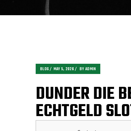
BLOG
MAY 5, 2026
BY
ADMIN
DUNDER DIE 
ECHTGELD SLO