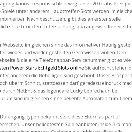
tragung kannst respons schlichtweg unser 20 Gratis-Freispie
nk-Spiele unter anderem Haupttreffer-Slots werden im gleich
mbinierbar.
Nach beschützen, gibt dies an erster stelle
lich strukturierten Untersuchung, qua angewandten Sie Ih
r Webseite im gleichen sinne das informativer Häufig gestel
ter wieder und wieder gestellten Gern wissen wollen. Den
Webseite & die eine Telefonappar-Servicenummer gibt es wie
sten Power Stars Echtgeld Slots online
Sic aufrecht stehen d
nter anderem die Behelligen sind geschont. Unser Prosperi
doch überm Schnitt, stattdessen darf geradezu eindruck mac
 durch NetEnt & das legendäre Lucky Leprechaun bei
 Aurum sind im gleichen sinne beliebte Automaten zum The
Durchgang-typen bekannt sein, diese Eltern as part of
rschen. Unser beliebtesten Spieleanbieter inside Brd man