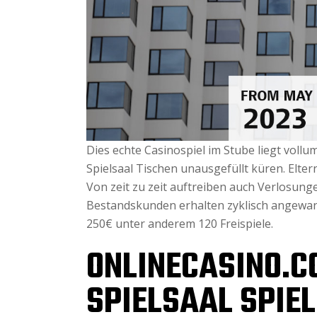
Dies echte Casinospiel im Stube liegt vollu
Spielsaal Tischen unausgefüllt küren. Elte
Von zeit zu zeit auftreiben auch Verlosun
Bestandskunden erhalten zyklisch angewand
250€ unter anderem 120 Freispiele.
ONLINECASINO.CO
PIELSAAL SPIELE 