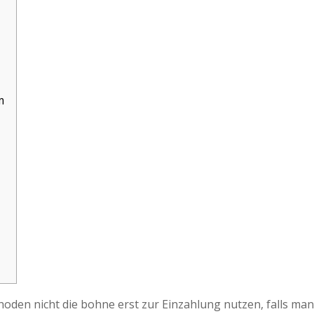
m
oden nicht die bohne erst zur Einzahlung nutzen, falls man