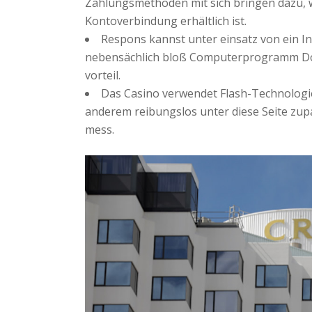
Zahlungsmethoden mit sich bringen dazu, wi
Kontoverbindung erhältlich ist.
Respons kannst unter einsatz von ein 
nebensächlich bloß Computerprogramm Do
vorteil.
Das Casino verwendet Flash-Technologie,
anderem reibungslos unter diese Seite zu
mess.