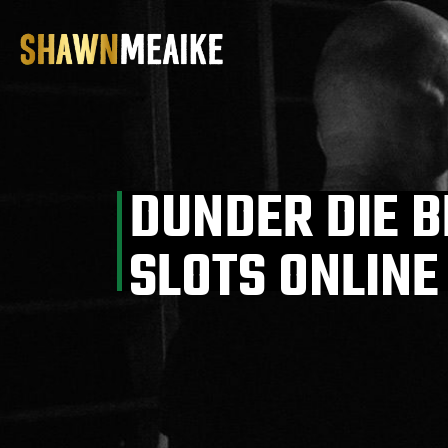
Skip
to
the
content
DUNDER DIE 
SLOTS ONLINE