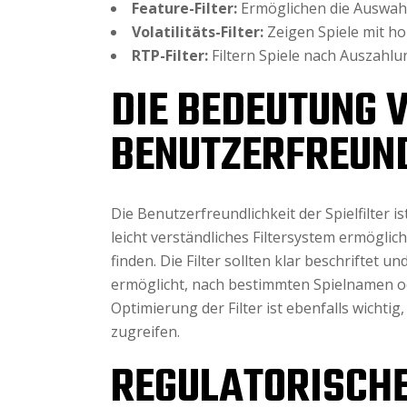
Feature-Filter:
Ermöglichen die Auswahl 
Volatilitäts-Filter:
Zeigen Spiele mit hoh
RTP-Filter:
Filtern Spiele nach Auszahl
DIE BEDEUTUNG 
BENUTZERFREUND
Die Benutzerfreundlichkeit der Spielfilter is
leicht verständliches Filtersystem ermöglic
finden. Die Filter sollten klar beschriftet u
ermöglicht, nach bestimmten Spielnamen ode
Optimierung der Filter ist ebenfalls wichtig
zugreifen.
REGULATORISCHE