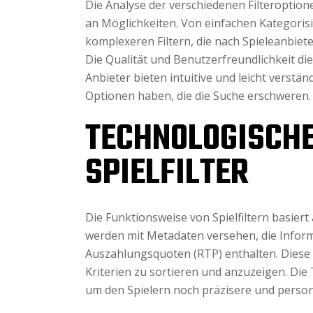
Die Analyse der verschiedenen Filteroption
an Möglichkeiten. Von einfachen Kategorisie
komplexeren Filtern, die nach Spieleanbieter
Die Qualität und Benutzerfreundlichkeit dies
Anbieter bieten intuitive und leicht verstä
Optionen haben, die die Suche erschweren.
TECHNOLOGISCH
SPIELFILTER
Die Funktionsweise von Spielfiltern basie
werden mit Metadaten versehen, die Informa
Auszahlungsquoten (RTP) enthalten. Diese 
Kriterien zu sortieren und anzuzeigen. Die T
um den Spielern noch präzisere und persona