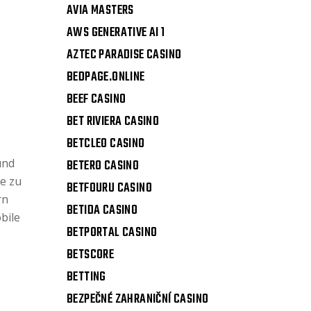
AVIA MASTERS
AWS GENERATIVE AI 1
AZTEC PARADISE CASINO
BEDPAGE.ONLINE
BEEF CASINO
BET RIVIERA CASINO
BETCLEO CASINO
und
BETERO CASINO
le zu
BETFOURU CASINO
rn
BETIDA CASINO
bile
BETPORTAL CASINO
BETSCORE
BETTING
BEZPEČNÉ ZAHRANIČNÍ CASINO