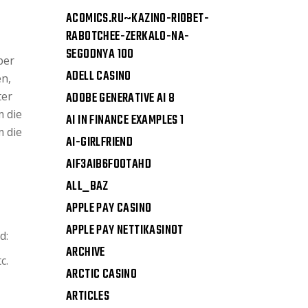
ACOMICS.RU~KAZINO-RIOBET-
RABOTCHEE-ZERKALO-NA-
SEGODNYA 100
ber
ADELL CASINO
en,
ter
ADOBE GENERATIVE AI 8
m die
AI IN FINANCE EXAMPLES 1
m die
AI-GIRLFRIEND
AIF3AIB6FOOTAHD
ALL_BAZ
APPLE PAY CASINO
APPLE PAY NETTIKASINOT
d:
ARCHIVE
c.
ARCTIC CASINO
ARTICLES