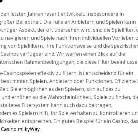
n den letzten Jahren rasant entwickelt. Insbesondere in
roßer Beliebtheit. Die Fülle an Anbietern und Spielen kann
chtiger Aspekt, der oft übersehen wird, sind die Spielfilter, 
u navigieren und Spiele nach ihren individuellen Vorlieben 
ung von Spielfiltern, ihre Funktionsweise und die spezifische
Casinos verfügbar sind. Wir werfen einen Blick auf die
torischen Rahmenbedingungen, die diese Filter beeinflusse
-Casinospielen effektiv zu filtern, ist entscheidend für ein
h bestimmten Spielen, Anbietern oder Funktionen. Effiziente F
eit. Sie ermöglichen es den Spielern, sich auf das zu
, und erhöhen so die Wahrscheinlichkeit, Spiele zu finden, di
staltetes Filtersystem kann auch dazu beitragen,
dem es Spielern hilft, ihr Spielverhalten zu kontrollieren u
lichkeiten entsprechen. Ein gutes Beispiel für ein Casino, da
t
Casino milkyWay
.