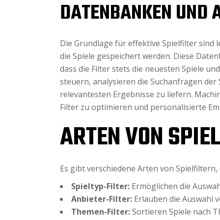
DATENBANKEN UND 
Die Grundlage für effektive Spielfilter sin
die Spiele gespeichert werden. Diese Daten
dass die Filter stets die neuesten Spiele un
steuern, analysieren die Suchanfragen der 
relevantesten Ergebnisse zu liefern. Mac
Filter zu optimieren und personalisierte 
ARTEN VON SPIE
Es gibt verschiedene Arten von Spielfiltern
Spieltyp-Filter:
Ermöglichen die Auswahl 
Anbieter-Filter:
Erlauben die Auswahl v
Themen-Filter:
Sortieren Spiele nach T