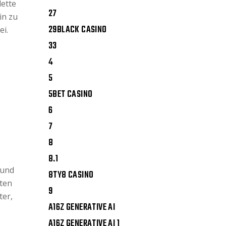
lette
27
in zu
29BLACK CASINO
ei.
33
4
5
5BET CASINO
6
7
8
8.1
 und
8TY8 CASINO
mten
9
ter,
A16Z GENERATIVE AI
A16Z GENERATIVE AI 1