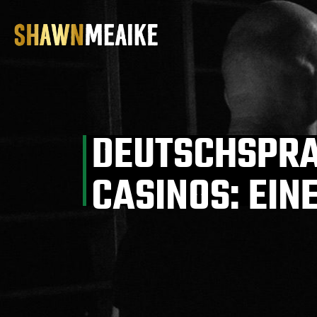
Skip
to
the
content
DEUTSCHSPRAC
CASINOS: EIN