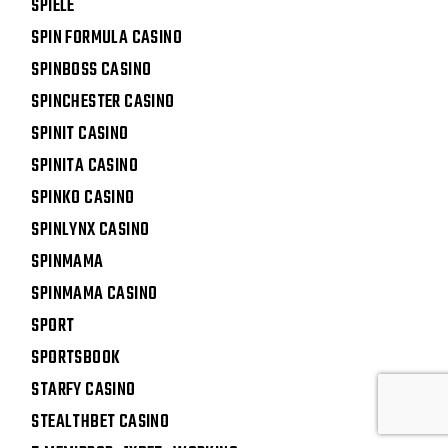
SPIELE
SPIN FORMULA CASINO
SPINBOSS CASINO
SPINCHESTER CASINO
SPINIT CASINO
SPINITA CASINO
SPINKO CASINO
SPINLYNX CASINO
SPINMAMA
SPINMAMA CASINO
SPORT
SPORTSBOOK
STARFY CASINO
STEALTHBET CASINO