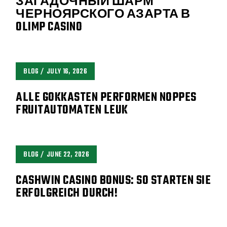
ЗАГАДОЧНЫЙ ШАРМ
ЧЕРНОЯРСКОГО АЗАРТА В
OLIMP CASINO
BLOG
JULY 16, 2026
ALLE GOKKASTEN PERFORMEN NOPPES
FRUITAUTOMATEN LEUK
BLOG
JUNE 22, 2026
CASHWIN CASINO BONUS: SO STARTEN SIE
ERFOLGREICH DURCH!