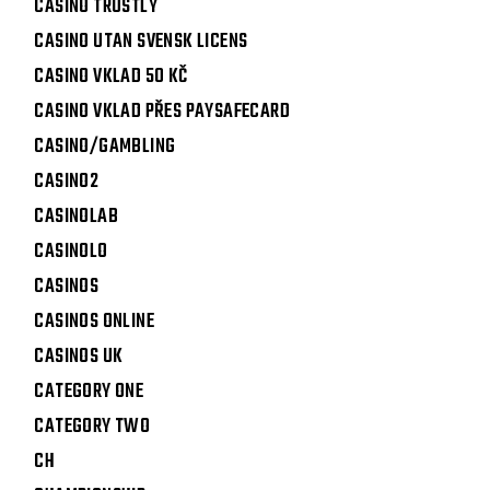
CASINO TRUSTLY
CASINO UTAN SVENSK LICENS
CASINO VKLAD 50 KČ
CASINO VKLAD PŘES PAYSAFECARD
CASINO/GAMBLING
CASINO2
CASINOLAB
CASINOLO
CASINOS
CASINOS ONLINE
CASINOS UK
CATEGORY ONE
CATEGORY TWO
CH