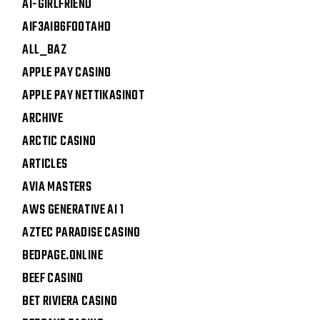
AI-GIRLFRIEND
AIF3AIB6FOOTAHD
ALL_BAZ
APPLE PAY CASINO
APPLE PAY NETTIKASINOT
ARCHIVE
ARCTIC CASINO
ARTICLES
AVIA MASTERS
AWS GENERATIVE AI 1
AZTEC PARADISE CASINO
BEDPAGE.ONLINE
BEEF CASINO
BET RIVIERA CASINO