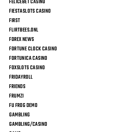
FELICEBET CASINO
FIESTASLOTS CASINO
FIRST
FLIRTBEES.ONL
FOREX NEWS
FORTUNE CLOCK CASINO
FORTUNICA CASINO
FOXSLOTS CASINO
FRIDAYROLL
FRIENDS
FRUMZI
FU FROG DEMO
GAMBLING
GAMBLING/CASINO