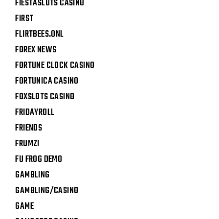
FIESTASLOTS CASINO
FIRST
FLIRTBEES.ONL
FOREX NEWS
FORTUNE CLOCK CASINO
FORTUNICA CASINO
FOXSLOTS CASINO
FRIDAYROLL
FRIENDS
FRUMZI
FU FROG DEMO
GAMBLING
GAMBLING/CASINO
GAME