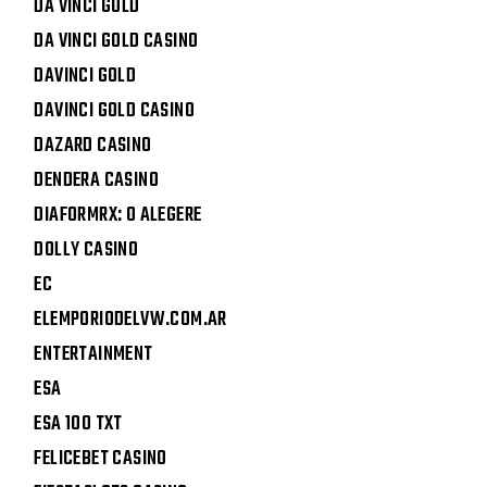
DA VINCI GOLD
DA VINCI GOLD CASINO
DAVINCI GOLD
DAVINCI GOLD CASINO
DAZARD CASINO
DENDERA CASINO
DIAFORMRX: O ALEGERE
DOLLY CASINO
EC
ELEMPORIODELVW.COM.AR
ENTERTAINMENT
ESA
ESA 100 TXT
FELICEBET CASINO