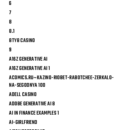
6
7
8
8.1
8TY8 CASINO
9
A16Z GENERATIVE AI
A16Z GENERATIVE AI 1
ACOMICS.RU~KAZINO-RIOBET-RABOTCHEE-ZERKALO-
NA-SEGODNYA 100
ADELL CASINO
ADOBE GENERATIVE AI 8
AI IN FINANCE EXAMPLES 1
AI-GIRLFRIEND