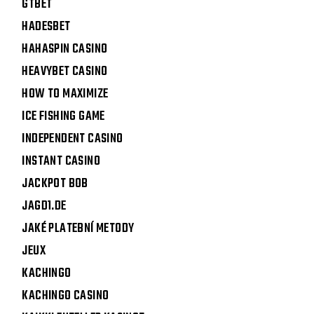
GTBET
HADESBET
HAHASPIN CASINO
HEAVYBET CASINO
HOW TO MAXIMIZE
ICE FISHING GAME
INDEPENDENT CASINO
INSTANT CASINO
JACKPOT BOB
JAGD1.DE
JAKÉ PLATEBNÍ METODY
JEUX
KACHINGO
KACHINGO CASINO