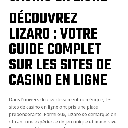
DÉCOUVREZ
LIZARO : VOTRE
GUIDE COMPLET
SUR LES SITES DE
CASINO EN LIGNE
Dans l’univers du divertissement numérique, les
sites de casino en ligne ont pris une place
prépondérante. Parmi eux, Lizaro se démarque en
offrant une expérience de jeu unique et immersive.