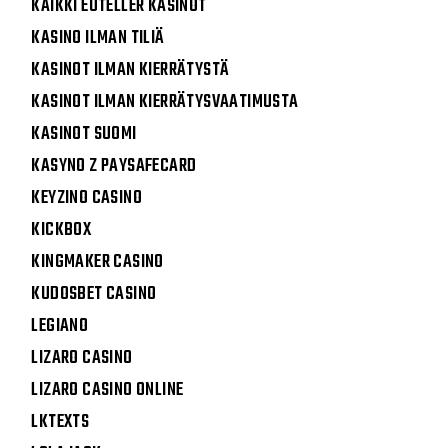
KAIKKI EUTELLER KASINOT
KASINO ILMAN TILIÄ
KASINOT ILMAN KIERRÄTYSTÄ
KASINOT ILMAN KIERRÄTYSVAATIMUSTA
KASINOT SUOMI
KASYNO Z PAYSAFECARD
KEYZINO CASINO
KICKBOX
KINGMAKER CASINO
KUDOSBET CASINO
LEGIANO
LIZARO CASINO
LIZARO CASINO ONLINE
LKTEXTS