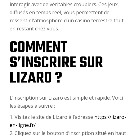
interagir avec de véritables croupiers. Ces jeux,
diffusés en temps réel, vous permettent de
ressentir l’atmosphère d’un casino terrestre tout
en restant chez vous.
COMMENT
S’INSCRIRE SUR
LIZARO ?
L’inscription sur Lizaro est simple et rapide. Voici
les étapes à suivre :
Visitez le site de Lizaro à l’adresse
https://lizaro-
en-ligne.fr/
.
Cliquez sur le bouton d’inscription situé en haut