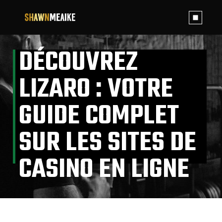
Skip
to
the
content
DÉCOUVREZ
LIZARO : VOTRE
GUIDE COMPLET
SUR LES SITES DE
CASINO EN LIGNE