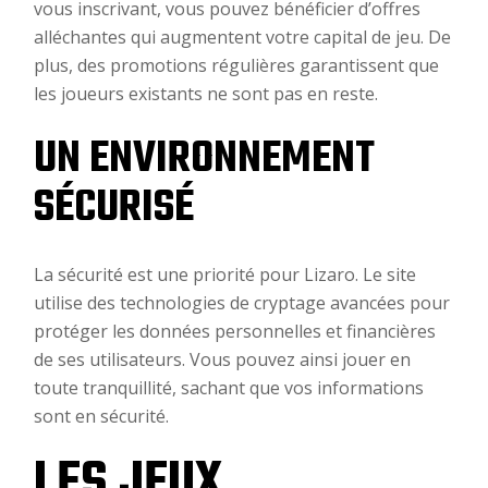
vous inscrivant, vous pouvez bénéficier d’offres
alléchantes qui augmentent votre capital de jeu. De
plus, des promotions régulières garantissent que
les joueurs existants ne sont pas en reste.
UN ENVIRONNEMENT
SÉCURISÉ
La sécurité est une priorité pour Lizaro. Le site
utilise des technologies de cryptage avancées pour
protéger les données personnelles et financières
de ses utilisateurs. Vous pouvez ainsi jouer en
toute tranquillité, sachant que vos informations
sont en sécurité.
LES JEUX