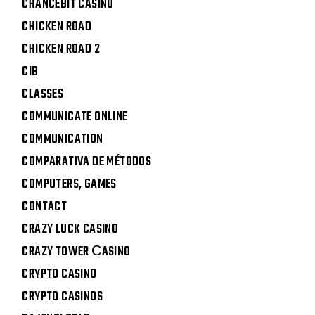
CHANCEBIT CASINO
CHICKEN ROAD
CHICKEN ROAD 2
CIB
CLASSES
COMMUNICATE ONLINE
COMMUNICATION
COMPARATIVA DE MÉTODOS
COMPUTERS, GAMES
CONTACT
CRAZY LUCK CASINO
CRAZY TOWER СASINO
CRYPTO CASINO
CRYPTO CASINOS