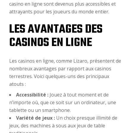
casino en ligne sont devenus plus accessibles et
attrayants pour les joueurs du monde entier.
LES AVANTAGES DES
CASINOS EN LIGNE
Les casinos en ligne, comme Lizaro, présentent de
nombreux avantages par rapport aux casinos
terrestres. Voici quelques-uns des principaux
atouts :
Accessibilité :
Jouez à tout moment et de
n’importe où, que ce soit sur un ordinateur, une
tablette ou un smartphone.
Variété de jeux :
Un choix presque illimité de
jeux, des machines à sous aux jeux de table