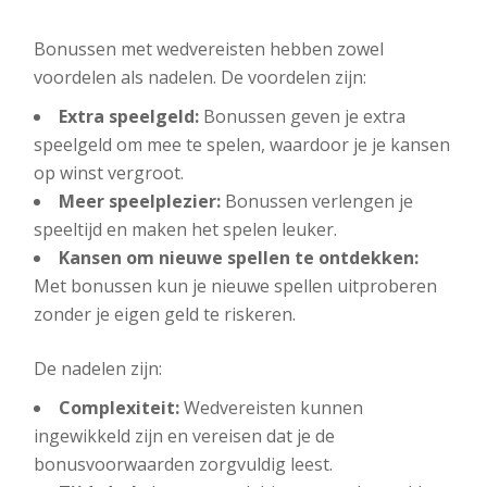
Bonussen met wedvereisten hebben zowel
voordelen als nadelen. De voordelen zijn:
Extra speelgeld:
Bonussen geven je extra
speelgeld om mee te spelen, waardoor je je kansen
op winst vergroot.
Meer speelplezier:
Bonussen verlengen je
speeltijd en maken het spelen leuker.
Kansen om nieuwe spellen te ontdekken:
Met bonussen kun je nieuwe spellen uitproberen
zonder je eigen geld te riskeren.
De nadelen zijn:
Complexiteit:
Wedvereisten kunnen
ingewikkeld zijn en vereisen dat je de
bonusvoorwaarden zorgvuldig leest.