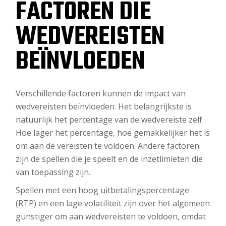
FACTOREN DIE
WEDVEREISTEN
BEÏNVLOEDEN
Verschillende factoren kunnen de impact van
wedvereisten beïnvloeden. Het belangrijkste is
natuurlijk het percentage van de wedvereiste zelf.
Hoe lager het percentage, hoe gemakkelijker het is
om aan de vereisten te voldoen. Andere factoren
zijn de spellen die je speelt en de inzetlimieten die
van toepassing zijn.
Spellen met een hoog uitbetalingspercentage
(RTP) en een lage volatiliteit zijn over het algemeen
gunstiger om aan wedvereisten te voldoen, omdat