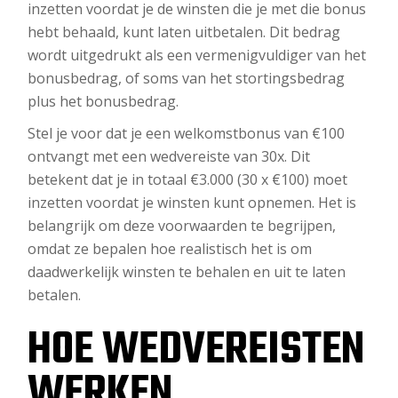
inzetten voordat je de winsten die je met die bonus
hebt behaald, kunt laten uitbetalen. Dit bedrag
wordt uitgedrukt als een vermenigvuldiger van het
bonusbedrag, of soms van het stortingsbedrag
plus het bonusbedrag.
Stel je voor dat je een welkomstbonus van €100
ontvangt met een wedvereiste van 30x. Dit
betekent dat je in totaal €3.000 (30 x €100) moet
inzetten voordat je winsten kunt opnemen. Het is
belangrijk om deze voorwaarden te begrijpen,
omdat ze bepalen hoe realistisch het is om
daadwerkelijk winsten te behalen en uit te laten
betalen.
HOE WEDVEREISTEN
WERKEN