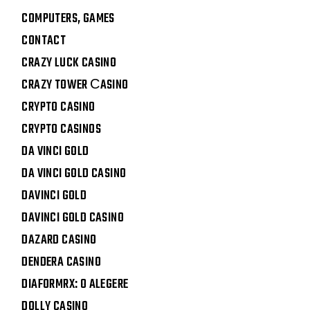
COMPUTERS, GAMES
CONTACT
CRAZY LUCK CASINO
CRAZY TOWER СASINO
CRYPTO CASINO
CRYPTO CASINOS
DA VINCI GOLD
DA VINCI GOLD CASINO
DAVINCI GOLD
DAVINCI GOLD CASINO
DAZARD CASINO
DENDERA CASINO
DIAFORMRX: O ALEGERE
DOLLY CASINO