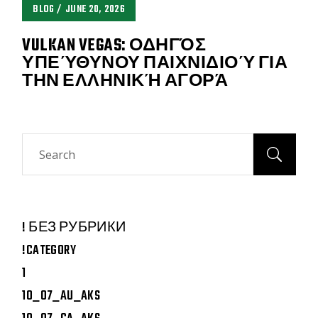
BLOG
JUNE 20, 2026
VULKAN VEGAS: ΟΔΗΓΌΣ
ΥΠΕΎΘΥΝΟΥ ΠΑΙΧΝΙΔΙΟΎ ΓΙΑ
ΤΗΝ ΕΛΛΗΝΙΚΉ ΑΓΟΡΆ
Search
! БЕЗ РУБРИКИ
!CATEGORY
1
10_07_AU_AKS