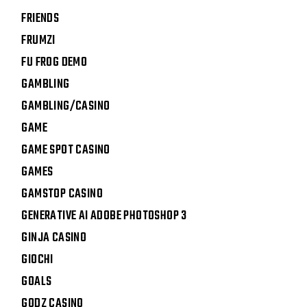
FRIENDS
FRUMZI
FU FROG DEMO
GAMBLING
GAMBLING/CASINO
GAME
GAME SPOT CASINO
GAMES
GAMSTOP CASINO
GENERATIVE AI ADOBE PHOTOSHOP 3
GINJA CASINO
GIOCHI
GOALS
GODZ CASINO