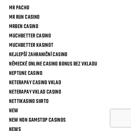
MR PACHO
MR RUN CASINO
MRBEN CASINO
MUCHBETTER CASINO
MUCHBETTER KASINOT
NEJLEPŠÍ ZAHRANIČNÍ CASINO
NĚMECKÉ ONLINE CASINO BONUS BEZ VKLADU
NEPTUNE CASINO
NETERAPAY CASINO VKLAD
NETERAPAY VKLAD CASINO
NETTIKASINO SIIRTO
NEW
NEW NON GAMSTOP CASINOS
NEWS