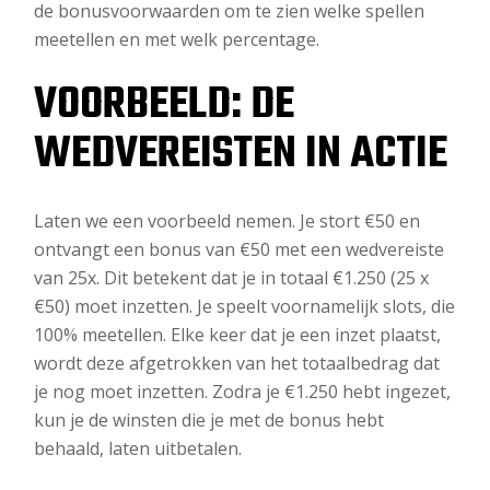
de bonusvoorwaarden om te zien welke spellen
meetellen en met welk percentage.
VOORBEELD: DE
WEDVEREISTEN IN ACTIE
Laten we een voorbeeld nemen. Je stort €50 en
ontvangt een bonus van €50 met een wedvereiste
van 25x. Dit betekent dat je in totaal €1.250 (25 x
€50) moet inzetten. Je speelt voornamelijk slots, die
100% meetellen. Elke keer dat je een inzet plaatst,
wordt deze afgetrokken van het totaalbedrag dat
je nog moet inzetten. Zodra je €1.250 hebt ingezet,
kun je de winsten die je met de bonus hebt
behaald, laten uitbetalen.