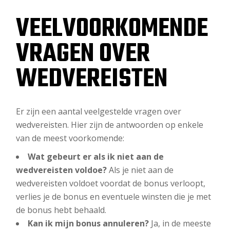
VEELVOORKOMENDE
VRAGEN OVER
WEDVEREISTEN
Er zijn een aantal veelgestelde vragen over
wedvereisten. Hier zijn de antwoorden op enkele
van de meest voorkomende:
Wat gebeurt er als ik niet aan de
wedvereisten voldoe?
Als je niet aan de
wedvereisten voldoet voordat de bonus verloopt,
verlies je de bonus en eventuele winsten die je met
de bonus hebt behaald.
Kan ik mijn bonus annuleren?
Ja, in de meeste