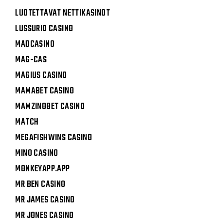
LUOTETTAVAT NETTIKASINOT
LUSSURIO CASINO
MADCASINO
MAG-CAS
MAGIUS CASINO
MAMABET CASINO
MAMZINOBET CASINO
MATCH
MEGAFISHWINS CASINO
MINO CASINO
MONKEYAPP.APP
MR BEN CASINO
MR JAMES CASINO
MR JONES CASINO