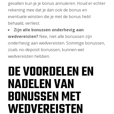
gevallen kun je je bonus annuleren. Houd er echter
rekening mee dat je dan ook de bonus en
eventuele winsten die je met de bonus hebt
behaald, verliest.
Zijn alle bonussen onderhevig aan
wedvereisten?
Nee, niet alle bonussen zijn
onderhevig aan wedvereisten. Sommige bonussen,
zoals no-deposit bonussen, kunnen wel
wedvereisten hebben.
DE VOORDELEN EN
NADELEN VAN
BONUSSEN MET
WEDVEREISTEN