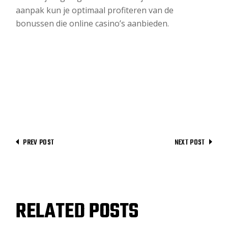
aanpak kun je optimaal profiteren van de
bonussen die online casino’s aanbieden.
PREV POST
NEXT POST
RELATED POSTS