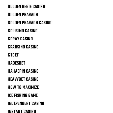
GOLDEN GENIE CASINO
GOLDEN PHARAOH
GOLDEN PHARAOH CASINO
GOLISIMO CASINO
GOPAY CASINO
GRANSINO CASINO
GTBET
HADESBET
HAHASPIN CASINO
HEAVYBET CASINO
HOW TO MAXIMIZE
ICE FISHING GAME
INDEPENDENT CASINO
INSTANT CASINO