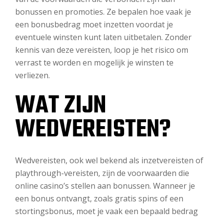
bonussen en promoties. Ze bepalen hoe vaak je
een bonusbedrag moet inzetten voordat je
eventuele winsten kunt laten uitbetalen. Zonder
kennis van deze vereisten, loop je het risico om
verrast te worden en mogelijk je winsten te
verliezen.
WAT ZIJN
WEDVEREISTEN?
Wedvereisten, ook wel bekend als inzetvereisten of
playthrough-vereisten, zijn de voorwaarden die
online casino’s stellen aan bonussen. Wanneer je
een bonus ontvangt, zoals gratis spins of een
stortingsbonus, moet je vaak een bepaald bedrag