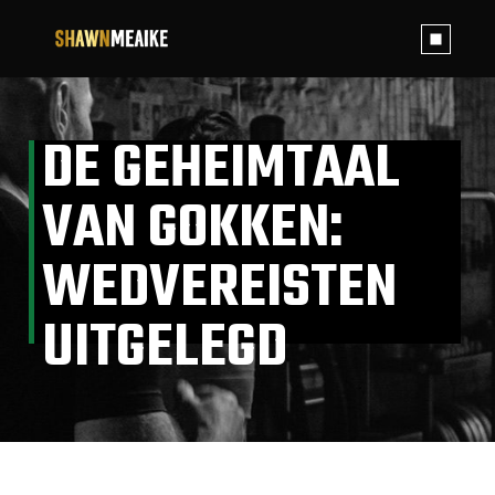
Skip
to
the
content
DE GEHEIMTAAL
VAN GOKKEN:
WEDVEREISTEN
UITGELEGD