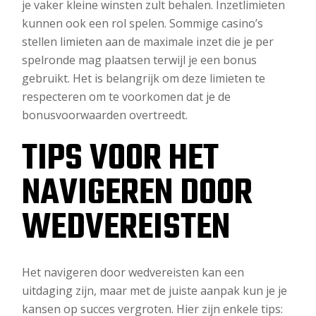
je vaker kleine winsten zult behalen. Inzetlimieten
kunnen ook een rol spelen. Sommige casino’s
stellen limieten aan de maximale inzet die je per
spelronde mag plaatsen terwijl je een bonus
gebruikt. Het is belangrijk om deze limieten te
respecteren om te voorkomen dat je de
bonusvoorwaarden overtreedt.
TIPS VOOR HET
NAVIGEREN DOOR
WEDVEREISTEN
Het navigeren door wedvereisten kan een
uitdaging zijn, maar met de juiste aanpak kun je je
kansen op succes vergroten. Hier zijn enkele tips: