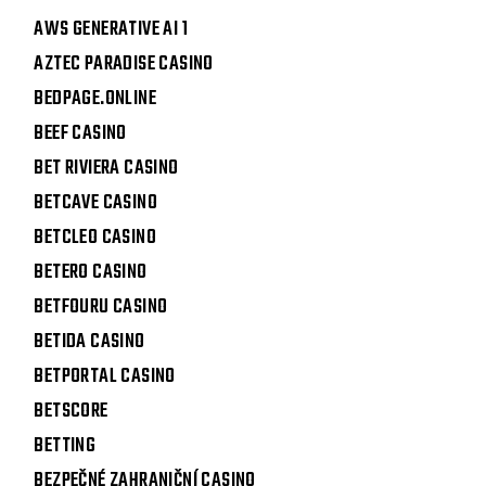
AWS GENERATIVE AI 1
AZTEC PARADISE CASINO
BEDPAGE.ONLINE
BEEF CASINO
BET RIVIERA CASINO
BETCAVE CASINO
BETCLEO CASINO
BETERO CASINO
BETFOURU CASINO
BETIDA CASINO
BETPORTAL CASINO
BETSCORE
BETTING
BEZPEČNÉ ZAHRANIČNÍ CASINO