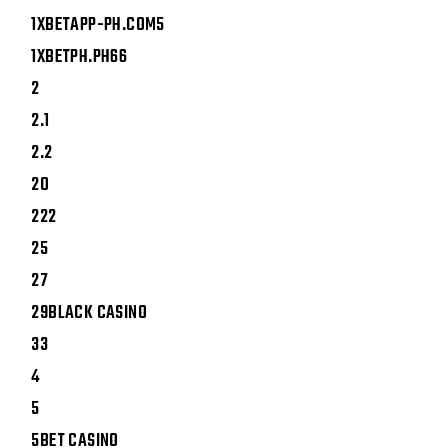
1XBETAPP-PH.COM5
1XBETPH.PH66
2
2.1
2.2
20
222
25
27
29BLACK CASINO
33
4
5
5BET CASINO