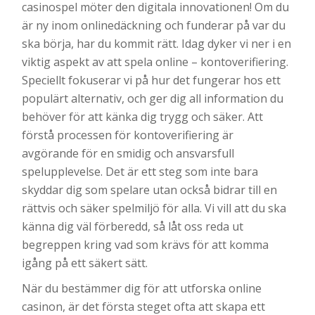
casinospel möter den digitala innovationen! Om du
är ny inom onlinedäckning och funderar på var du
ska börja, har du kommit rätt. Idag dyker vi ner i en
viktig aspekt av att spela online – kontoverifiering.
Speciellt fokuserar vi på hur det fungerar hos ett
populärt alternativ, och ger dig all information du
behöver för att känka dig trygg och säker. Att
förstå processen för kontoverifiering är
avgörande för en smidig och ansvarsfull
spelupplevelse. Det är ett steg som inte bara
skyddar dig som spelare utan också bidrar till en
rättvis och säker spelmiljö för alla. Vi vill att du ska
känna dig väl förberedd, så låt oss reda ut
begreppen kring vad som krävs för att komma
igång på ett säkert sätt.
När du bestämmer dig för att utforska online
casinon, är det första steget ofta att skapa ett