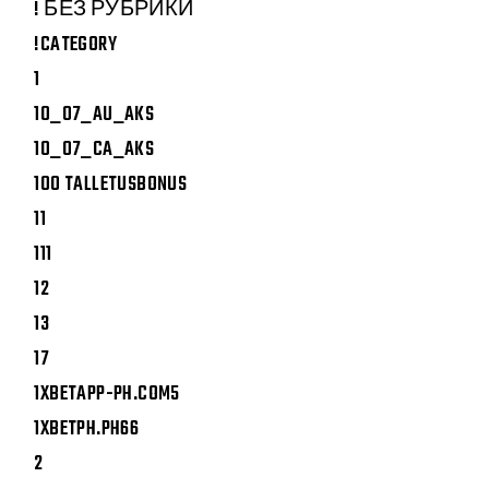
! БЕЗ РУБРИКИ
!CATEGORY
1
10_07_AU_AKS
10_07_CA_AKS
100 TALLETUSBONUS
11
111
12
13
17
1XBETAPP-PH.COM5
1XBETPH.PH66
2