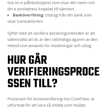
hos en e-plånbokstjänst som visar ditt namn och
din e-postadress kopplad till tjänsten.
Banköverföring:
Utdrag från din bank som
visar transaktionen.
Syftet med att verifiera betalningsmetoden är att
säkerställa att du är den rättmätiga ägaren av den
metod som används för insättningar och uttag.
HUR GÅR
VERIFIERINGSPROCE
SSEN TILL?
Processen för kontoverifiering hos CoinPoker är
utformad för att vara så smidig som möjligt.