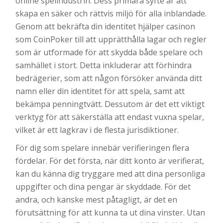
online spelindustrin. Dess primära syfte är att
skapa en säker och rättvis miljö för alla inblandade.
Genom att bekräfta din identitet hjälper casinon
som CoinPoker till att upprätthålla lagar och regler
som är utformade för att skydda både spelare och
samhället i stort. Detta inkluderar att förhindra
bedrägerier, som att någon försöker använda ditt
namn eller din identitet för att spela, samt att
bekämpa penningtvätt. Dessutom är det ett viktigt
verktyg för att säkerställa att endast vuxna spelar,
vilket är ett lagkrav i de flesta jurisdiktioner.
För dig som spelare innebär verifieringen flera
fördelar. För det första, när ditt konto är verifierat,
kan du känna dig tryggare med att dina personliga
uppgifter och dina pengar är skyddade. För det
andra, och kanske mest påtagligt, är det en
förutsättning för att kunna ta ut dina vinster. Utan