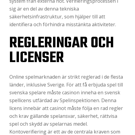
system från externa hot. Verifieringsprocessen i
sig är en del av denna tekniska
säkerhetsinfrastruktur, som hjälper till att
identifiera och förhindra misstänkta aktiviteter.
REGLERINGAR OCH
LICENSER
Online spelmarknaden är strikt reglerad i de flesta
länder, inklusive Sverige. För att få erbjuda spel till
svenska spelare måste casinon inneha en svensk
spellicens utfärdad av Spelinspektionen. Denna
licens innebär att casinot måste följa en rad regler
och krav gällande spelansvar, säkerhet, rättvisa
spel och skydd av spelarnas medel.
Kontoverifiering är ett av de centrala kraven som