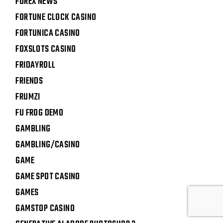
FOREX NEWS
FORTUNE CLOCK CASINO
FORTUNICA CASINO
FOXSLOTS CASINO
FRIDAYROLL
FRIENDS
FRUMZI
FU FROG DEMO
GAMBLING
GAMBLING/CASINO
GAME
GAME SPOT CASINO
GAMES
GAMSTOP CASINO