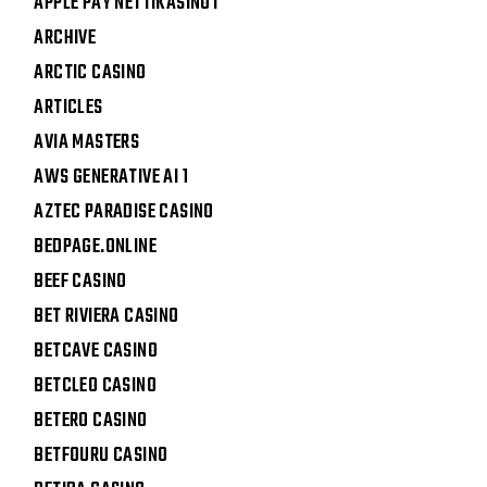
APPLE PAY NETTIKASINOT
ARCHIVE
ARCTIC CASINO
ARTICLES
AVIA MASTERS
AWS GENERATIVE AI 1
AZTEC PARADISE CASINO
BEDPAGE.ONLINE
BEEF CASINO
BET RIVIERA CASINO
BETCAVE CASINO
BETCLEO CASINO
BETERO CASINO
BETFOURU CASINO