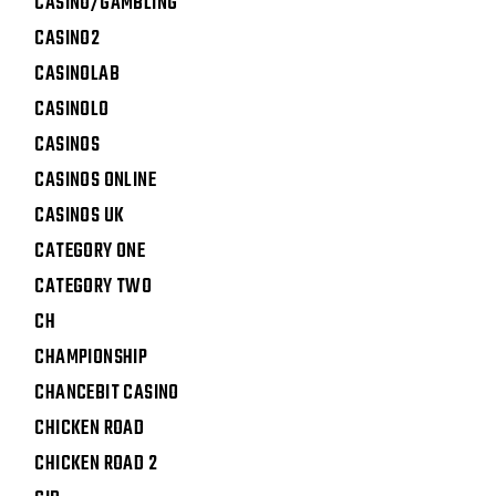
CASINO/GAMBLING
CASINO2
CASINOLAB
CASINOLO
CASINOS
CASINOS ONLINE
CASINOS UK
CATEGORY ONE
CATEGORY TWO
CH
CHAMPIONSHIP
CHANCEBIT CASINO
CHICKEN ROAD
CHICKEN ROAD 2