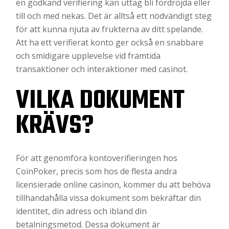
en godkänd verifiering kan uttag bli fördröjda eller
till och med nekas. Det är alltså ett nödvändigt steg
för att kunna njuta av frukterna av ditt spelande.
Att ha ett verifierat konto ger också en snabbare
och smidigare upplevelse vid framtida
transaktioner och interaktioner med casinot.
VILKA DOKUMENT
KRÄVS?
För att genomföra kontoverifieringen hos
CoinPoker, precis som hos de flesta andra
licensierade online casinon, kommer du att behöva
tillhandahålla vissa dokument som bekräftar din
identitet, din adress och ibland din
betalningsmetod. Dessa dokument är