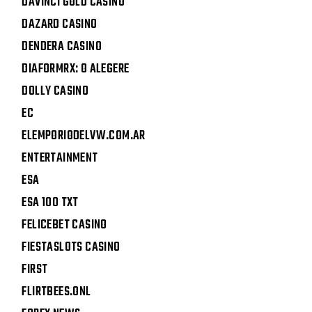
DAVINCI GOLD CASINO
DAZARD CASINO
DENDERA CASINO
DIAFORMRX: O ALEGERE
DOLLY CASINO
EC
ELEMPORIODELVW.COM.AR
ENTERTAINMENT
ESA
ESA 100 TXT
FELICEBET CASINO
FIESTASLOTS CASINO
FIRST
FLIRTBEES.ONL