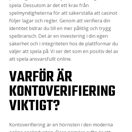
spela. Dessutom är det ett krav från
spelmyndigheterna för att säkerställa att casinot
följer lagar och regler. Genom att verifiera din
identitet bidrar du till en mer pålitlig och trygg
spelbransch. Det är en investering i din egen
säkerhet och i integriteten hos de plattformar du
väljer att spela på. Vi ser det som en positiv del av
att spela ansvarsfullt online.
VARFÖR ÄR
KONTOVERIFIERING
VIKTIGT?
Kontoverifiering är en hörnsten i den moderna