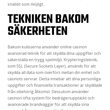
snabbt som möjligt.
TEKNIKEN BAKOM
SÄKERHETEN
Bakom kulisserna använder online casinon
avancerad teknik för att skydda dina uppgifter och
säkerställa en trygg spelmiljö. Krypteringsteknik,
som SSL (Secure Sockets Layer), används för att
skydda all data som överförs mellan din enhet och
casinots servrar. Detta innebär att dina personliga
uppgifter och finansiella transaktioner är skyddade
från obehörig åtkomst. Dessutom använder
casinon ofta system för bedrägeriupptäckt och
avancerade brandväggar för att skydda sina