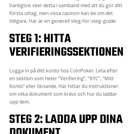
Vanligtvis sker detta i samband med att du gör ditt
första uttag, men vissa casinon kan be om det
tidigare. Här är en generell steg-för-steg-guide:
STEG 1: HITTA
VERIFIERINGSSEKTIONEN
Logga in på ditt konto hos CoinPoker. Leta efter
en sektion som heter “Verifiering”, “KYC”, “Mitt
Konto” eller liknande. Här hittar du instruktioner
om vilka dokument som krävs och hur du laddar
upp dem.
STEG 2: LADDA UPP DINA
DOKUMENT