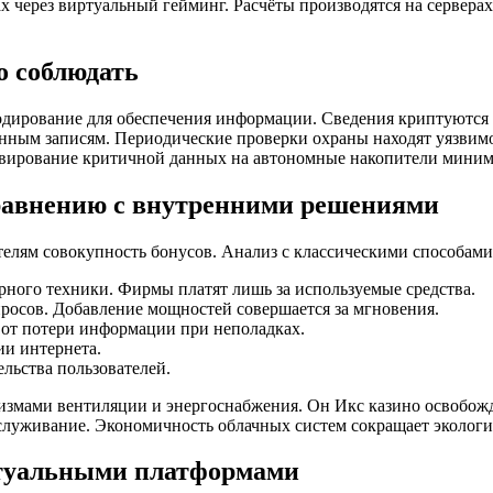
 через виртуальный гейминг. Расчёты производятся на серверах
о соблюдать
дирование для обеспечения информации. Сведения криптуются п
нным записям. Периодические проверки охраны находят уязвим
ивирование критичной данных на автономные накопители миним
равнению с внутренними решениями
телям совокупность бонусов. Анализ с классическими способам
рного техники. Фирмы платят лишь за используемые средства.
росов. Добавление мощностей совершается за мгновения.
от потери информации при неполадках.
ии интернета.
льства пользователей.
змами вентиляции и энергоснабжения. Он Икс казино освобожд
луживание. Экономичность облачных систем сокращает экологи
ртуальными платформами