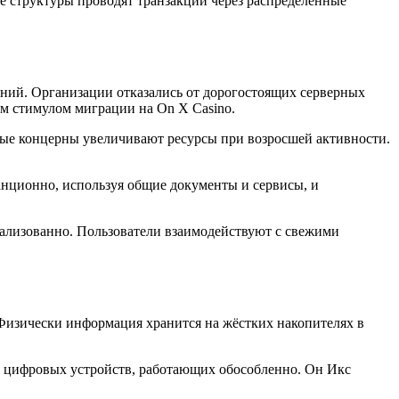
 структуры проводят транзакции через распределённые
ний. Организации отказались от дорогостоящих серверных
м стимулом миграции на On X Casino.
ные концерны увеличивают ресурсы при возросшей активности.
нционно, используя общие документы и сервисы, и
ализованно. Пользователи взаимодействуют с свежими
 Физически информация хранится на жёстких накопителях в
ь цифровых устройств, работающих обособленно. Он Икс