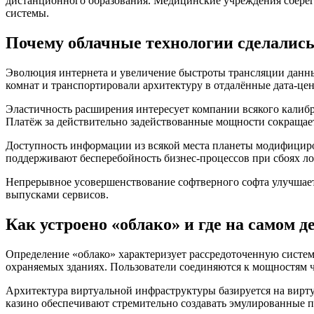
дистанционного образования. Медицинские учреждения сберег
системы.
Почему облачные технологии сделалис
Эволюция интернета и увеличение быстроты трансляции данны
комнат и транспортировали архитектуру в отдалённые дата-це
Эластичность расширения интересует компании всякого калиб
Платёж за действительно задействованные мощности сокращае
Доступность информации из всякой места планеты модифициро
поддерживают бесперебойность бизнес-процессов при сбоях ло
Непрерывное усовершенствование софтверного софта улучшает
выпусками сервисов.
Как устроено «облако» и где на самом д
Определение «облако» характеризует рассредоточенную систем
охраняемых зданиях. Пользователи соединяются к мощностям ч
Архитектура виртуальной инфраструктуры базируется на вирту
казино обеспечивают стремительно создавать эмулированные п