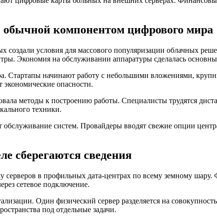
ают цифровые карты больных на внешних серверах. Финансовые
ь обычной компонентом цифрового мира
х создали условия для массового популяризации облачных реше
нтры. Экономия на обслуживании аппаратуры сделалась основны
ра. Стартапы начинают работу с небольшими вложениями, круп
т экономические опасности.
вала методы к построению работы. Специалисты трудятся диста
кального техники.
 обслуживание систем. Провайдеры вводят свежие опции центр
еле сберегаются сведения
у серверов в профильных дата-центрах по всему земному шару.
ерез сетевое подключение.
ализации. Один физический сервер разделяется на совокупност
ространства под отдельные задачи.