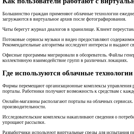
Как пользователи работают с виртуал
Большинство граждан применяют облачные технологии ежеднев
загружаются в виртуальное архив после фотографирования.
Чаты берегут журнал диалогов в хранилище. Клиент переустан
Потоковые сервисы музыки и видео предоставляют содержимое 
Рекомендательные алгоритмы исследуют интересы и выдают св
Офисные программы мигрировали в обозреватель. Файлы генер
коллективную взаимодействие групп в различных локациях.
Где используются облачные технологии
Фирмы перемещают организационные комплексы управления рес
порталы. Работники получают возможность к средствам с кажд
Онлайн-магазины располагают порталы на облачных сервисах.
производительности.
Исследовательские комплексы накапливают сведения о потреби
упрощают рассылки.
Разработчики используют виртуальные среды для испытания п