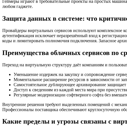
Геймеры играют в требовательные проекты на простых машинах
любом гаджете.
Защита данных в системе: что критичн
Провайдеры виртуальных сервисов используют комплексное ко
аутентификация исключает неразрешённый вход к регистрацио
коды и лимитировать полномочия подключения. Запасное арх
Преимущества облачных сервисов по с
Переход на виртуальную структуру даёт компаниям и пользова
Уменьшение издержек на закупку и сопровождение серве
Моментальное расширение ресурсов в зависимости от зап
Самостоятельное дублирующее архивирование защищает 
Доступ к сведениям из каждой места мира при присутств
Регулярные модернизации софтверного софта без вмешате
Внутренние решения требуют выделенных помещений с механи
Профессионалы поставщика обеспечивают круглосуточную обс
Какие пределы и угрозы связаны с ви