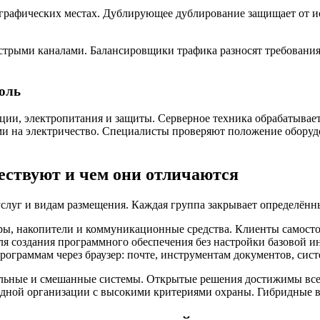
графических местах. Дублирующее дублирование защищает от и
трыми каналами. Балансировщики трафика разносят требования
оль
ции, электропитания и защиты. Серверное техника обрабатывае
ми на электричество. Специалисты проверяют положение оборуд
ествуют и чем они отличаются
уг и видам размещения. Каждая группа закрывает определённые
ры, накопители и коммуникационные средства. Клиенты самост
ля создания программного обеспечения без настройки базовой и
рограммам через браузер: почте, инструментам документов, сис
ьные и смешанные системы. Открытые решения достижимы всем 
одной организации с высокими критериями охраны. Гибридные в