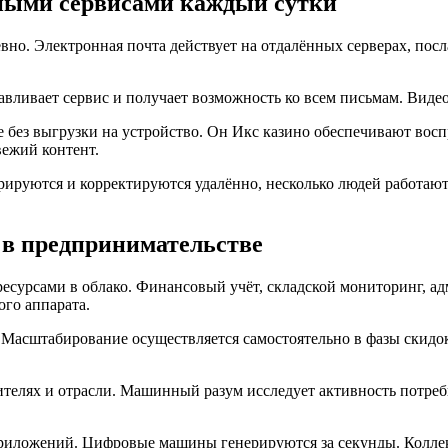
ьными сервисами каждый сутки
но. Электронная почта действует на отдалённых серверах, пос
авливает сервис и получает возможность ко всем письмам. Виде
без выгрузки на устройство. Он Икс казино обеспечивают восп
ежий контент.
ируются и корректируются удалённо, несколько людей работаю
 в предпринимательстве
урсами в облако. Финансовый учёт, складской мониторинг, ад
ого аппарата.
 Масштабирование осуществляется самостоятельно в фазы скидо
телях и отрасли. Машинный разум исследует активность потреб
риложений. Цифровые машины генерируются за секунды. Коллек