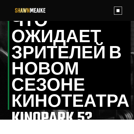
Skip
to
the
ЧТО
content
ОЖИДАЕТ
ЗРИТЕЛЕЙ В
НОВОМ
СЕЗОНЕ
КИНОТЕАТРА
KINOPARK 5?