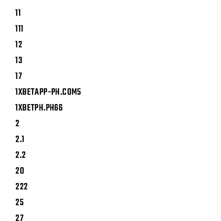
11
111
12
13
17
1XBETAPP-PH.COM5
1XBETPH.PH66
2
2.1
2.2
20
222
25
27