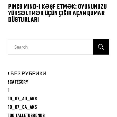
PINCO MIND-I KƏŞF ETMƏK: OYUNUNUZU
YÜKSƏLTMƏK ÜÇÜN ÇIĞIR AÇAN QUMAR
DÜSTURLARI
Search
! БЕЗ РУБРИКИ
!CATEGORY
1
10_07_AU_AKS
10_07_CA_AKS
100 TALLETUSBONUS