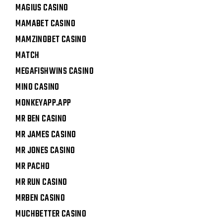
MAGIUS CASINO
MAMABET CASINO
MAMZINOBET CASINO
MATCH
MEGAFISHWINS CASINO
MINO CASINO
MONKEYAPP.APP
MR BEN CASINO
MR JAMES CASINO
MR JONES CASINO
MR PACHO
MR RUN CASINO
MRBEN CASINO
MUCHBETTER CASINO