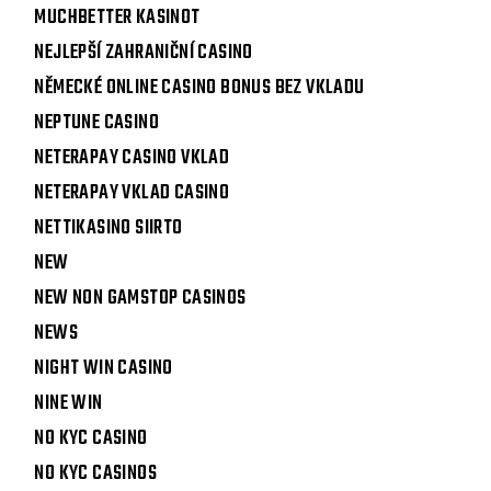
MUCHBETTER KASINOT
NEJLEPŠÍ ZAHRANIČNÍ CASINO
NĚMECKÉ ONLINE CASINO BONUS BEZ VKLADU
NEPTUNE CASINO
NETERAPAY CASINO VKLAD
NETERAPAY VKLAD CASINO
NETTIKASINO SIIRTO
NEW
NEW NON GAMSTOP CASINOS
NEWS
NIGHT WIN CASINO
NINE WIN
NO KYC CASINO
NO KYC CASINOS