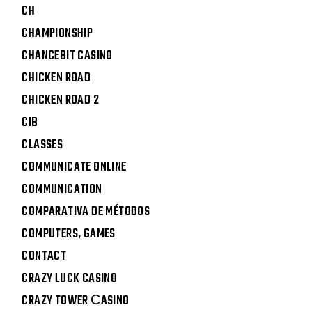
CH
CHAMPIONSHIP
CHANCEBIT CASINO
CHICKEN ROAD
CHICKEN ROAD 2
CIB
CLASSES
COMMUNICATE ONLINE
COMMUNICATION
COMPARATIVA DE MÉTODOS
COMPUTERS, GAMES
CONTACT
CRAZY LUCK CASINO
CRAZY TOWER СASINO