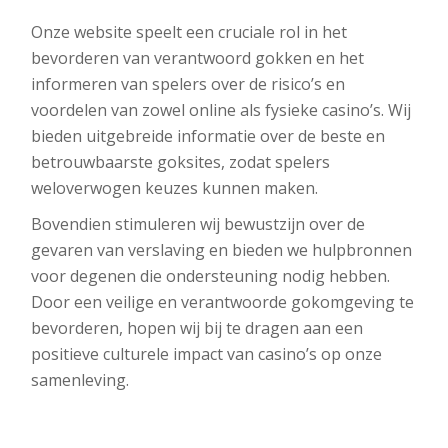
Onze website speelt een cruciale rol in het
bevorderen van verantwoord gokken en het
informeren van spelers over de risico’s en
voordelen van zowel online als fysieke casino’s. Wij
bieden uitgebreide informatie over de beste en
betrouwbaarste goksites, zodat spelers
weloverwogen keuzes kunnen maken.
Bovendien stimuleren wij bewustzijn over de
gevaren van verslaving en bieden we hulpbronnen
voor degenen die ondersteuning nodig hebben.
Door een veilige en verantwoorde gokomgeving te
bevorderen, hopen wij bij te dragen aan een
positieve culturele impact van casino’s op onze
samenleving.