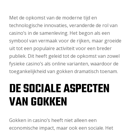
Met de opkomst van de moderne tijd en
technologische innovaties, veranderde de rol van
casino’s in de samenleving. Het begon als een
symbool van vermaak voor de rijken, maar groeide
uit tot een populaire activiteit voor een breder
publiek. Dit heeft geleid tot de opkomst van zowel
fysieke casino’s als online varianten, waardoor de
toegankelijkheid van gokken dramatisch toenam.
DE SOCIALE ASPECTEN
VAN GOKKEN
Gokken in casino’s heeft niet alleen een
economische impact, maar ook een sociale. Het