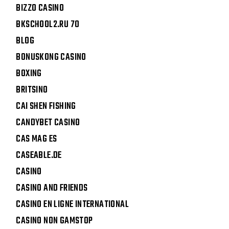
BIZZO CASINO
BKSCHOOL2.RU 70
BLOG
BONUSKONG CASINO
BOXING
BRITSINO
CAI SHEN FISHING
CANDYBET CASINO
CAS MAG ES
CASEABLE.DE
CASINO
CASINO AND FRIENDS
CASINO EN LIGNE INTERNATIONAL
CASINO NON GAMSTOP