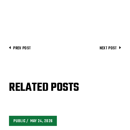
PREV POST
NEXT POST
RELATED POSTS
PUBLIC
MAY 24, 2026