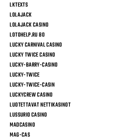
LKTEXTS
LOLAJACK
LOLAJACK CASINO
LOTOHELP.RU 80
LUCKY CARNIVAL CASINO
LUCKY TWICE CASINO
LUCKY-BARRY-CASINO
LUCKY-TWICE
LUCKY-TWICE-CASIN
LUCKYCREW CASINO
LUOTETTAVAT NETTIKASINOT
LUSSURIO CASINO
MADCASINO
MAG-CAS