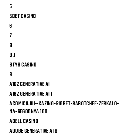
5
5BET CASINO
6
7
8
8.1
8TY8 CASINO
9
A16Z GENERATIVE AI
A16Z GENERATIVE AI 1
ACOMICS.RU~KAZINO-RIOBET-RABOTCHEE-ZERKALO-
NA-SEGODNYA 100
ADELL CASINO
ADOBE GENERATIVE AI 8