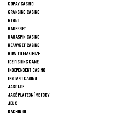
GOPAY CASINO
GRANSINO CASINO
GTBET
HADESBET
HAHASPIN CASINO
HEAVYBET CASINO
HOW TO MAXIMIZE
ICE FISHING GAME
INDEPENDENT CASINO
INSTANT CASINO
JAGD1.DE
JAKÉ PLATEBNÍ METODY
JEUX
KACHINGO