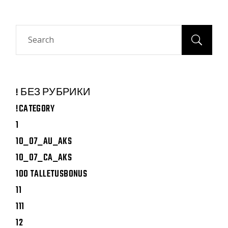
Search
! БЕЗ РУБРИКИ
!CATEGORY
1
10_07_AU_AKS
10_07_CA_AKS
100 TALLETUSBONUS
11
111
12