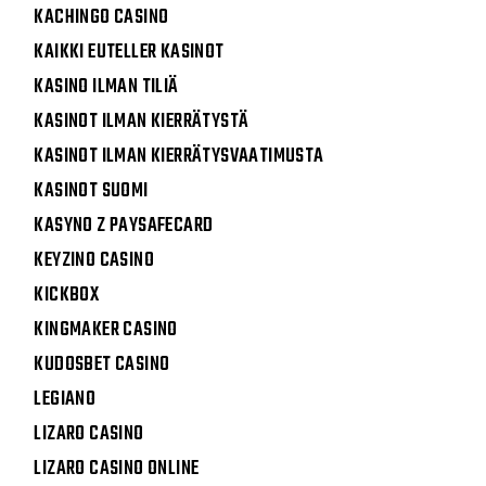
KACHINGO CASINO
KAIKKI EUTELLER KASINOT
KASINO ILMAN TILIÄ
KASINOT ILMAN KIERRÄTYSTÄ
KASINOT ILMAN KIERRÄTYSVAATIMUSTA
KASINOT SUOMI
KASYNO Z PAYSAFECARD
KEYZINO CASINO
KICKBOX
KINGMAKER CASINO
KUDOSBET CASINO
LEGIANO
LIZARO CASINO
LIZARO CASINO ONLINE