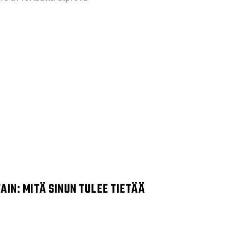
IN: MITÄ SINUN TULEE TIETÄÄ