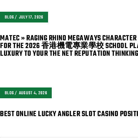
BLOG
JULY 17, 2026
MATEC » RAGING RHINO MEGAWAYS CHARACTER 
FOR THE 2026 香港機電專業學校 SCHOOL PLAYING 
LUXURY TO YOUR THE NET REPUTATION THINKIN
BLOG
AUGUST 4, 2026
BEST ONLINE LUCKY ANGLER SLOT CASINO POSITI