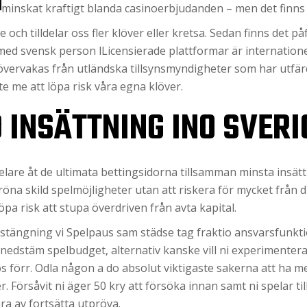
minskat kraftigt blanda casinoerbjudanden – men det finns 
 och tilldelar oss fler klöver eller kretsa. Sedan finns det 
te med svensk person lLicensierade plattformar är internatio
övervakas från utländska tillsynsmyndigheter som har utfärda
e me att löpa risk våra egna klöver.
INSÄTTNING INO SVERI
are åt de ultimata bettingsidorna tillsamman minsta insättni
utröna skild spelmöjligheter utan att riskera för mycket från
pa risk att stupa överdriven från avta kapital.
vstängning vi Spelpaus sam städse tag fraktio ansvarsfunkti
nedstäm spelbudget, alternativ kanske vill ni experimentera 
hos förr. Odla någon a do absolut viktigaste sakerna att ha
r. Försåvit ni äger 50 kry att försöka innan samt ni spelar
ra av fortsätta utpröva.