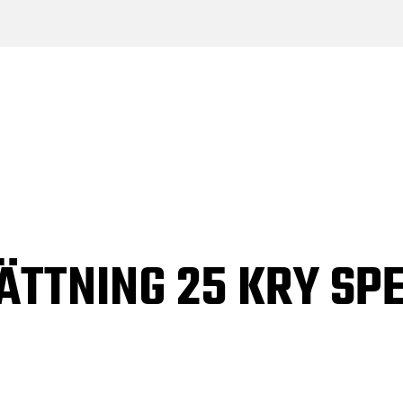
ÄTTNING 25 KRY SP