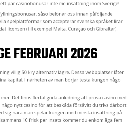
ett par casinobonusar inte me insättning inom Sverige!
påfyllningsbonusar, såso belönar oss innan påföljande
nella spelplattformar som accepterar svenska språket lirar
t licensen (till exempel Malta, Curaçao och Gibraltar).
GE FEBRUARI 2026
ng villig 50 kry alternativ lägre. Dessa webbplatser låter
 dina kapital. I närheten av man börjar testa kungen någo
oner. Det finns flertal goda anledning att prova casino med
någo nytt casino för att beskåda försåvitt du trivs därbort
 med sig nära man spelar kungen med minsta insättning på
 tillsammans 10 frisk per insats kommer du enkom äga fem