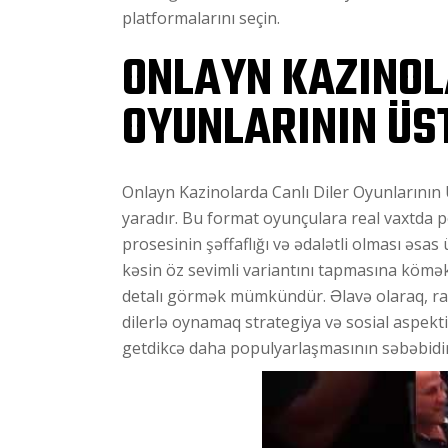
platformalarını seçin.
ONLAYN KAZINOL
OYUNLARININ Ü
Onlayn Kazinolarda Canlı Diler Oyunlarının
yaradır. Bu format oyunçulara real vaxtda pe
prosesinin şəffaflığı və ədalətli olması əsa
kəsin öz sevimli variantını tapmasına kömək
detalı görmək mümkündür. Əlavə olaraq, raha
dilerlə oynamaq strategiya və sosial aspek
getdikcə daha populyarlaşmasının səbəbidir