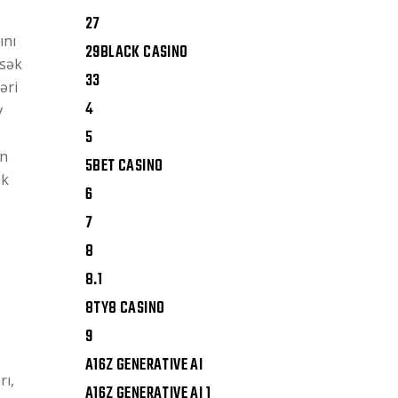
27
ını
29BLACK CASINO
ksək
33
əri
4
v
5
ən
5BET CASINO
ək
6
7
8
8.1
8TY8 CASINO
9
A16Z GENERATIVE AI
rı,
A16Z GENERATIVE AI 1