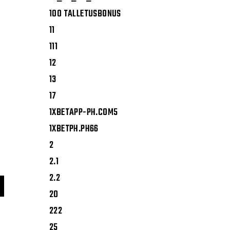
100 TALLETUSBONUS
11
111
12
13
17
1XBETAPP-PH.COM5
1XBETPH.PH66
2
2.1
N
2.2
20
222
25