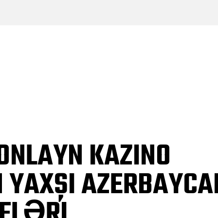
 ONLAYN KAZINO
 YAXŞI AZERBAYCA
IFLƏRI