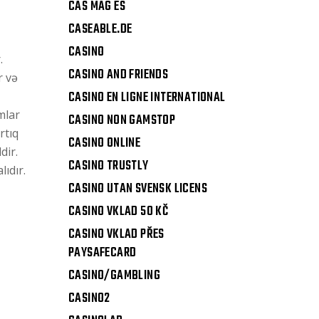
CAS MAG ES
CASEABLE.DE
CASINO
.
CASINO AND FRIENDS
r və
CASINO EN LIGNE INTERNATIONAL
mlar
CASINO NON GAMSTOP
rtıq
CASINO ONLINE
dir.
CASINO TRUSTLY
ıdır.
CASINO UTAN SVENSK LICENS
CASINO VKLAD 50 KČ
CASINO VKLAD PŘES
PAYSAFECARD
CASINO/GAMBLING
CASINO2