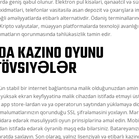
ərdə geniş qəbul olunur. Elektron pul kisələri, qənaətcil və sür
xidmətləri, telefonlar vasitəsilə asan depozit və çıxarışlara 
i əməliyyatlarda etibarlı alternativdir. Ödəniş terminalları
. Kripto valyutalar, müəyyən platformalarda texnoloji avanlığı
lumatların qorunmasında təhlükəsizlik təmin edir.
DA KAZINO OYUNU
TÖVSIYƏLƏR
n stabil bir internet bağlantısına malik olduğunuzdan əmin
 yüksək ekran keyfiyyətinə malik cihazdan istifadə etməyi ü
mi app store-lardan və ya operatorun saytından yükləməyə di
məlumatlarınızın qorunduğu SSL şifrələməsini yoxlayın. Mər
ı idarə edərək məsuliyyətli oyun prinsiplərinə əməl edin. Mobi
ndən istifadə edərək öyrənib məşq edə bilərsiniz. Batareyanız
rətdə saxlayın. Son olaraq, yalnız lisenziyalı və etibarlı kazin