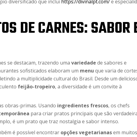
io diversificado que inclui
https://divinalpt.com/
e especiali
TOS DE CARNES: SABOR 
arnes se destacam, trazendo uma
variedade
de sabores e
aurantes sofisticados elaboram um
menu
que varia de corte
letindo a multiplicidade cultural do Brasil. Desde um delicios
uculento
feijão-tropeiro
, a diversidade é um convite à
as obras-primas. Usando
ingredientes frescos
, os chefs
ntemporânea
para criar pratos principais que são verdadeir
mplo, é um prato que traz nostalgia e sabor intenso.
mbém é possível encontrar
opções vegetarianas
em muito