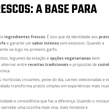
RESCOS: A BASE PARA
dos
ingredientes frescos
. É isso que dá identidade aos
prat
efe
e garante um
sabor intenso
sem excessos. Quando a
sente-se logo no primeiro garfo.
ntos, legumes da estação e
opções vegetarianas
bem
alternar entre
receitas tradicionais
e propostas de
cozin
cnica.
ortícolas crocantes, peixe do dia, carnes selecionadas e e
uidado transforma pratos simples em experiências mais ricas
tividade e consistência que faz a diferença. Quando o restau
te percebe uma cozinha mais viva, mais honesta e