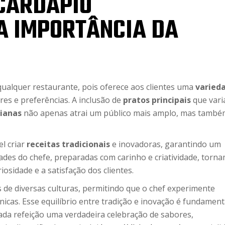
CARDÁPIO
 A IMPORTÂNCIA DA
 qualquer restaurante, pois oferece aos clientes uma
varied
es e preferências. A inclusão de
pratos principais
que var
ianas
não apenas atrai um público mais amplo, mas també
el criar
receitas tradicionais
e inovadoras, garantindo um
ades do chefe, preparadas com carinho e criatividade, torn
osidade e a satisfação dos clientes.
 de diversas culturas, permitindo que o chef experimente
cas. Esse equilíbrio entre tradição e inovação é fundament
ada refeição uma verdadeira celebração de sabores,