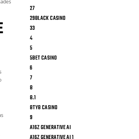
dades
27
29BLACK CASINO
E
33
4
5
5BET CASINO
6
s
7
o
8
8.1
8TY8 CASINO
as
9
A16Z GENERATIVE AI
s
A16Z GENERATIVE AI 1