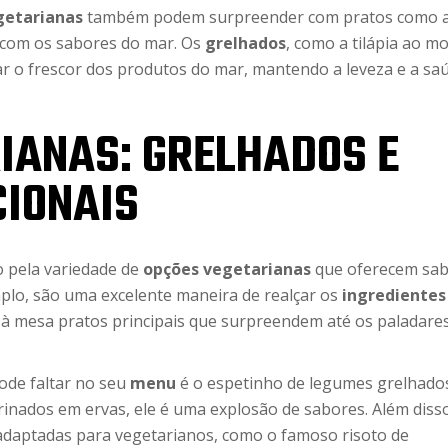
getarianas
também podem surpreender com pratos como 
 com os sabores do mar. Os
grelhados
, como a tilápia ao m
ar o frescor dos produtos do mar, mantendo a leveza e a sa
IANAS: GRELHADOS E
CIONAIS
 pela variedade de
opções vegetarianas
que oferecem sa
mplo, são uma excelente maneira de realçar os
ingredientes
 à mesa pratos principais que surpreendem até os paladare
ode faltar no seu
menu
é o espetinho de legumes grelhados
ados em ervas, ele é uma explosão de sabores. Além disso
aptadas para vegetarianos, como o famoso risoto de