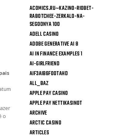
ACOMICS.RU~KAZINO-RIOBET-
RABOTCHEE-ZERKALO-NA-
SEGODNYA 100
ADELL CASINO
ADOBE GENERATIVE AI 8
AI IN FINANCE EXAMPLES 1
AI-GIRLFRIEND
AIF3AIB6FOOTAHD
pais
ALL_BAZ
 atum
APPLE PAY CASINO
APPLE PAY NETTIKASINOT
razer
ARCHIVE
é o
ARCTIC CASINO
ARTICLES