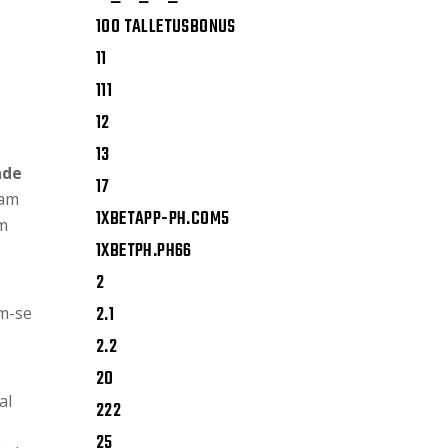
100 TALLETUSBONUS
11
111
12
13
ade
17
iam
1XBETAPP-PH.COM5
m
1XBETPH.PH66
2
2.1
am-se
2.2
20
al
222
25