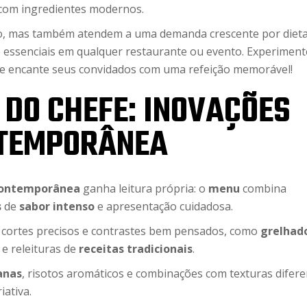
 com ingredientes modernos.
io, mas também atendem a uma demanda crescente por diet
e essenciais em qualquer restaurante ou evento. Experiment
ar e encante seus convidados com uma refeição memorável!
 DO CHEFE: INOVAÇÕES
NTEMPORÂNEA
contemporânea
ganha leitura própria: o
menu
combina
s
de
sabor intenso
e apresentação cuidadosa.
, cortes precisos e contrastes bem pensados, como
grelhad
e releituras de
receitas tradicionais
.
anas
, risotos aromáticos e combinações com texturas difere
iativa.