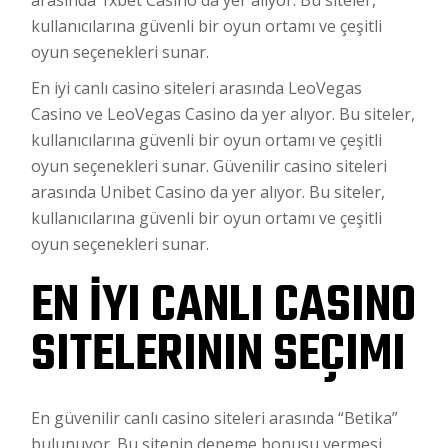
arasında 1xbet Casino da yer alıyor. Bu siteler,
kullanıcılarına güvenli bir oyun ortamı ve çeşitli
oyun seçenekleri sunar.
En iyi canlı casino siteleri arasında LeoVegas
Casino ve LeoVegas Casino da yer alıyor. Bu siteler,
kullanıcılarına güvenli bir oyun ortamı ve çeşitli
oyun seçenekleri sunar. Güvenilir casino siteleri
arasında Unibet Casino da yer alıyor. Bu siteler,
kullanıcılarına güvenli bir oyun ortamı ve çeşitli
oyun seçenekleri sunar.
EN İYI CANLI CASINO
SITELERININ SEÇIMI
En güvenilir canlı casino siteleri arasında “Betika”
bulunuyor. Bu sitenin deneme bonusu vermesi,