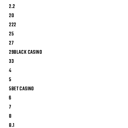
2.2
20
222
25
27
29BLACK CASINO
33
4
5
5BET CASINO
6
7
8
8.1