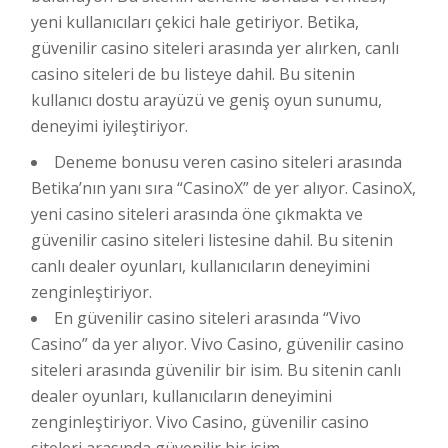
yeni kullanıcıları çekici hale getiriyor. Betika,
güvenilir casino siteleri arasında yer alırken, canlı
casino siteleri de bu listeye dahil. Bu sitenin
kullanıcı dostu arayüzü ve geniş oyun sunumu,
deneyimi iyileştiriyor.
Deneme bonusu veren casino siteleri arasında
Betika’nın yanı sıra “CasinoX” de yer alıyor. CasinoX,
yeni casino siteleri arasında öne çıkmakta ve
güvenilir casino siteleri listesine dahil. Bu sitenin
canlı dealer oyunları, kullanıcıların deneyimini
zenginleştiriyor.
En güvenilir casino siteleri arasında “Vivo
Casino” da yer alıyor. Vivo Casino, güvenilir casino
siteleri arasında güvenilir bir isim. Bu sitenin canlı
dealer oyunları, kullanıcıların deneyimini
zenginleştiriyor. Vivo Casino, güvenilir casino