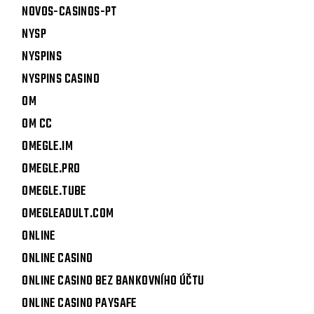
NOVOS-CASINOS-PT
NYSP
NYSPINS
NYSPINS CASINO
OM
OM CC
OMEGLE.IM
OMEGLE.PRO
OMEGLE.TUBE
OMEGLEADULT.COM
ONLINE
ONLINE CASINO
ONLINE CASINO BEZ BANKOVNÍHO ÚČTU
ONLINE CASINO PAYSAFE