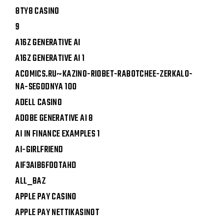
8TY8 CASINO
9
A16Z GENERATIVE AI
A16Z GENERATIVE AI 1
ACOMICS.RU~KAZINO-RIOBET-RABOTCHEE-ZERKALO-
NA-SEGODNYA 100
ADELL CASINO
ADOBE GENERATIVE AI 8
AI IN FINANCE EXAMPLES 1
AI-GIRLFRIEND
AIF3AIB6FOOTAHD
ALL_BAZ
APPLE PAY CASINO
APPLE PAY NETTIKASINOT