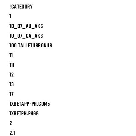
!CATEGORY
1
10_07_AU_AKS
10_07_CA_AKS
100 TALLETUSBONUS
11
111
12
13
17
1XBETAPP-PH.COM5
1XBETPH.PH66
2
2.1