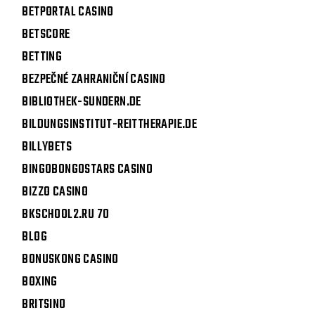
BETPORTAL CASINO
BETSCORE
BETTING
BEZPEČNÉ ZAHRANIČNÍ CASINO
BIBLIOTHEK-SUNDERN.DE
BILDUNGSINSTITUT-REITTHERAPIE.DE
BILLYBETS
BINGOBONGOSTARS CASINO
BIZZO CASINO
BKSCHOOL2.RU 70
BLOG
BONUSKONG CASINO
BOXING
BRITSINO