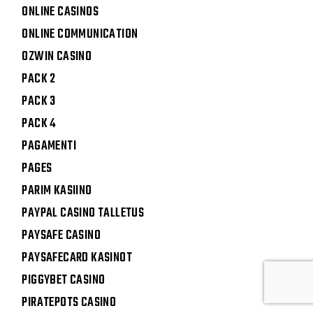
ONLINE CASINOS
ONLINE COMMUNICATION
OZWIN CASINO
PACK 2
PACK 3
PACK 4
PAGAMENTI
PAGES
PARIM KASIINO
PAYPAL CASINO TALLETUS
PAYSAFE CASINO
PAYSAFECARD KASINOT
PIGGYBET CASINO
PIRATEPOTS CASINO