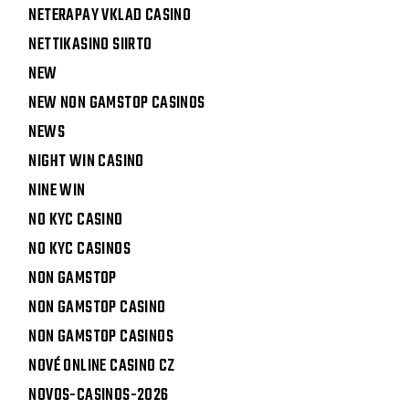
NETERAPAY VKLAD CASINO
NETTIKASINO SIIRTO
NEW
NEW NON GAMSTOP CASINOS
NEWS
NIGHT WIN CASINO
NINE WIN
NO KYC CASINO
NO KYC CASINOS
NON GAMSTOP
NON GAMSTOP CASINO
NON GAMSTOP CASINOS
NOVÉ ONLINE CASINO CZ
NOVOS-CASINOS-2026