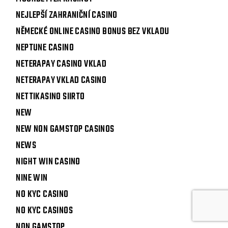
NEJLEPŠÍ ZAHRANIČNÍ CASINO
NĚMECKÉ ONLINE CASINO BONUS BEZ VKLADU
NEPTUNE CASINO
NETERAPAY CASINO VKLAD
NETERAPAY VKLAD CASINO
NETTIKASINO SIIRTO
NEW
NEW NON GAMSTOP CASINOS
NEWS
NIGHT WIN CASINO
NINE WIN
NO KYC CASINO
NO KYC CASINOS
NON GAMSTOP