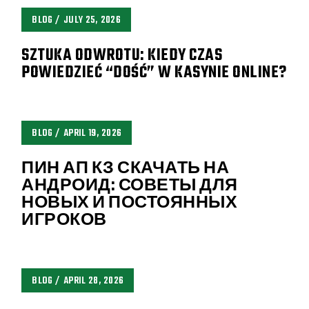
BLOG
JULY 25, 2026
SZTUKA ODWROTU: KIEDY CZAS
POWIEDZIEĆ “DOŚĆ” W KASYNIE ONLINE?
BLOG
APRIL 19, 2026
ПИН АП КЗ СКАЧАТЬ НА
АНДРОИД: СОВЕТЫ ДЛЯ
НОВЫХ И ПОСТОЯННЫХ
ИГРОКОВ
BLOG
APRIL 28, 2026