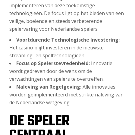
implementeren van deze toekomstige
technologieën. De focus ligt op het bieden van een
veilige, boeiende en steeds verbeterende
spelervaring voor Nederlandse spelers.
Voortdurende Technologische Investering:
Het casino blijft investeren in de nieuwste
streaming- en speltechnologieën.
Focus op Spelerstevredenheid:
Innovatie
wordt gedreven door de wens om de
verwachtingen van spelers te overtreffen.
Naleving van Regelgeving:
Alle innovaties
worden geïmplementeerd met strikte naleving van
de Nederlandse wetgeving.
DE SPELER