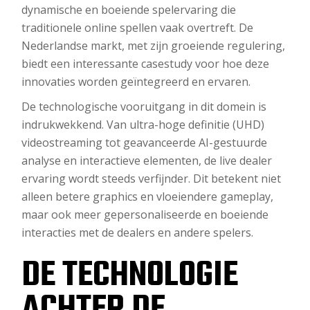
dynamische en boeiende spelervaring die
traditionele online spellen vaak overtreft. De
Nederlandse markt, met zijn groeiende regulering,
biedt een interessante casestudy voor hoe deze
innovaties worden geïntegreerd en ervaren.
De technologische vooruitgang in dit domein is
indrukwekkend. Van ultra-hoge definitie (UHD)
videostreaming tot geavanceerde AI-gestuurde
analyse en interactieve elementen, de live dealer
ervaring wordt steeds verfijnder. Dit betekent niet
alleen betere graphics en vloeiendere gameplay,
maar ook meer gepersonaliseerde en boeiende
interacties met de dealers en andere spelers.
DE TECHNOLOGIE
ACHTER DE