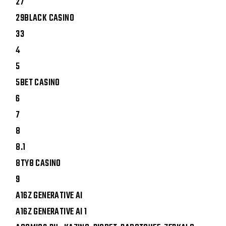
27
29BLACK CASINO
33
4
5
5BET CASINO
6
7
8
8.1
8TY8 CASINO
9
A16Z GENERATIVE AI
A16Z GENERATIVE AI 1