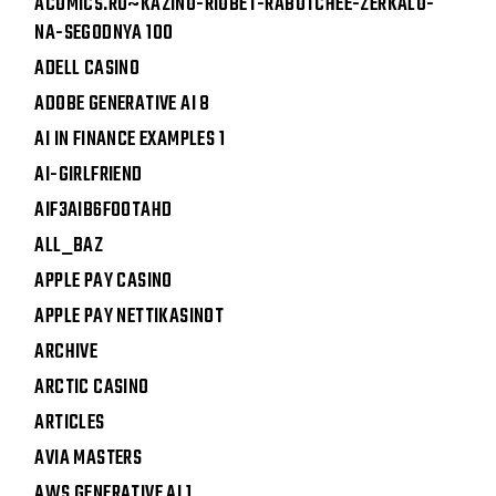
ACOMICS.RU~KAZINO-RIOBET-RABOTCHEE-ZERKALO-
NA-SEGODNYA 100
ADELL CASINO
ADOBE GENERATIVE AI 8
AI IN FINANCE EXAMPLES 1
AI-GIRLFRIEND
AIF3AIB6FOOTAHD
ALL_BAZ
APPLE PAY CASINO
APPLE PAY NETTIKASINOT
ARCHIVE
ARCTIC CASINO
ARTICLES
AVIA MASTERS
AWS GENERATIVE AI 1