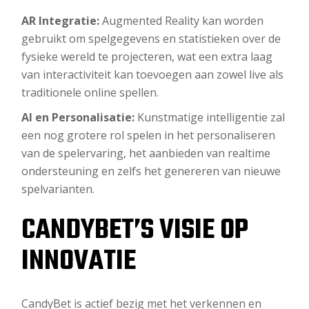
AR Integratie:
Augmented Reality kan worden
gebruikt om spelgegevens en statistieken over de
fysieke wereld te projecteren, wat een extra laag
van interactiviteit kan toevoegen aan zowel live als
traditionele online spellen.
AI en Personalisatie:
Kunstmatige intelligentie zal
een nog grotere rol spelen in het personaliseren
van de spelervaring, het aanbieden van realtime
ondersteuning en zelfs het genereren van nieuwe
spelvarianten.
CANDYBET’S VISIE OP
INNOVATIE
CandyBet is actief bezig met het verkennen en