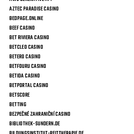
AZTEC PARADISE CASINO
BEDPAGE.ONLINE
BEEF CASINO
BET RIVIERA CASINO
BETCLEO CASINO
BETERO CASINO
BETFOURU CASINO
BETIDA CASINO
BETPORTAL CASINO
BETSCORE
BETTING
BEZPEČNÉ ZAHRANIČNÍ CASINO
BIBLIOTHEK-SUNDERN.DE
BILDUNGSINSTITUT-REITTHERAPIE.DE