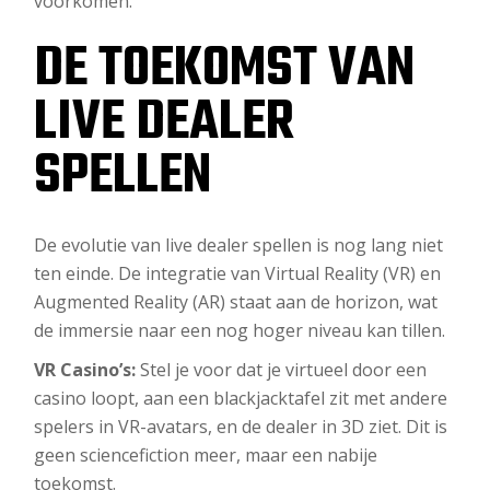
voorkomen.
DE TOEKOMST VAN
LIVE DEALER
SPELLEN
De evolutie van live dealer spellen is nog lang niet
ten einde. De integratie van Virtual Reality (VR) en
Augmented Reality (AR) staat aan de horizon, wat
de immersie naar een nog hoger niveau kan tillen.
VR Casino’s:
Stel je voor dat je virtueel door een
casino loopt, aan een blackjacktafel zit met andere
spelers in VR-avatars, en de dealer in 3D ziet. Dit is
geen sciencefiction meer, maar een nabije
toekomst.