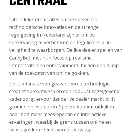
CENTRAAL
Uiteindelijk draait alles om de speler. De
technologische innovaties en de strenge
regelgeving in Nederland zijn er om de
spelervaring te verbeteren en tegelijkertijd de
veiligheid te waarborgen. De live dealer spellen van
CandyBet, met hun focus op realisme,
interactiviteit en entertainment, bieden een glimp
van de toekomst van online gokken.
De combinatie van geavanceerde technologie,
creatief spelontwerp en een robuust regelgevend
kader zorgt ervoor dat de live dealer markt blijft
groeien en evolueren. Spelers kunnen uitkijken
naar nog meer meeslepende en interactieve
ervaringen, waarbij de grens tussen online en
fysiek gokken steeds verder vervaagt.