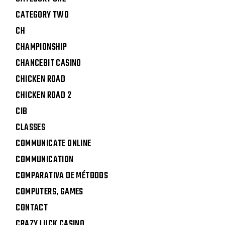
CATEGORY TWO
CH
CHAMPIONSHIP
CHANCEBIT CASINO
CHICKEN ROAD
CHICKEN ROAD 2
CIB
CLASSES
COMMUNICATE ONLINE
COMMUNICATION
COMPARATIVA DE MÉTODOS
COMPUTERS, GAMES
CONTACT
CRAZY LUCK CASINO