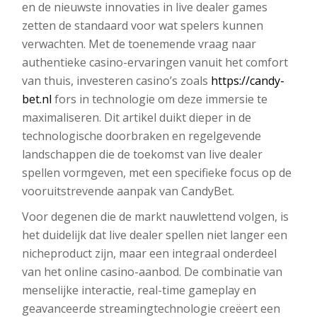
en de nieuwste innovaties in live dealer games
zetten de standaard voor wat spelers kunnen
verwachten. Met de toenemende vraag naar
authentieke casino-ervaringen vanuit het comfort
van thuis, investeren casino’s zoals
https://candy-
bet.nl
fors in technologie om deze immersie te
maximaliseren. Dit artikel duikt dieper in de
technologische doorbraken en regelgevende
landschappen die de toekomst van live dealer
spellen vormgeven, met een specifieke focus op de
vooruitstrevende aanpak van CandyBet.
Voor degenen die de markt nauwlettend volgen, is
het duidelijk dat live dealer spellen niet langer een
nicheproduct zijn, maar een integraal onderdeel
van het online casino-aanbod. De combinatie van
menselijke interactie, real-time gameplay en
geavanceerde streamingtechnologie creëert een