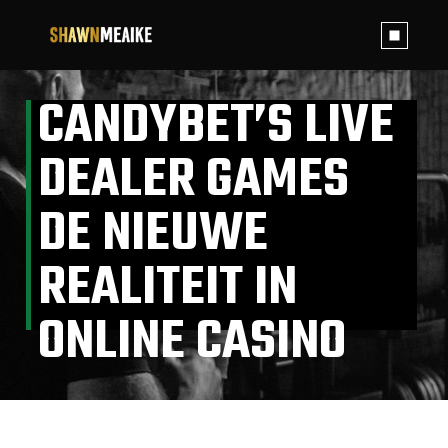
Skip
to
the
content
CANDYBET’S LIVE
DEALER GAMES
DE NIEUWE
REALITEIT IN
ONLINE CASINO