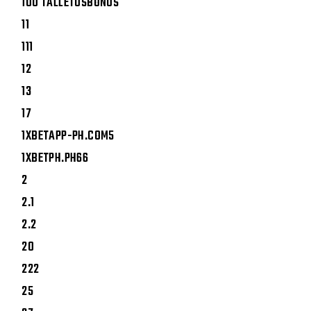
100 TALLETUSBONUS
11
111
12
13
17
1XBETAPP-PH.COM5
1XBETPH.PH66
2
2.1
2.2
20
222
25