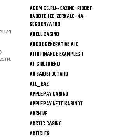
ACOMICS.RU~KAZINO-RIOBET-
RABOTCHEE-ZERKALO-NA-
SEGODNYA 100
чения
ADELL CASINO
ADOBE GENERATIVE AI 8
у.
AI IN FINANCE EXAMPLES 1
ести.
AI-GIRLFRIEND
AIF3AIB6FOOTAHD
ALL_BAZ
APPLE PAY CASINO
APPLE PAY NETTIKASINOT
ARCHIVE
ARCTIC CASINO
ARTICLES