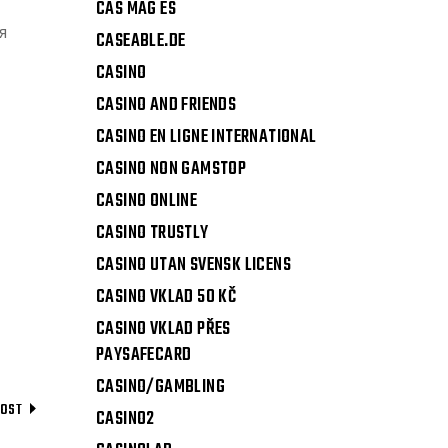
CAS MAG ES
я
CASEABLE.DE
CASINO
CASINO AND FRIENDS
CASINO EN LIGNE INTERNATIONAL
CASINO NON GAMSTOP
CASINO ONLINE
CASINO TRUSTLY
CASINO UTAN SVENSK LICENS
CASINO VKLAD 50 KČ
CASINO VKLAD PŘES
PAYSAFECARD
CASINO/GAMBLING
POST
CASINO2