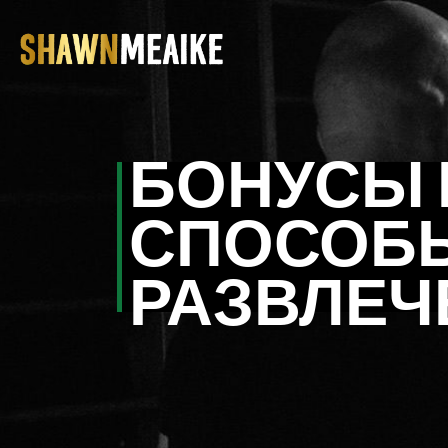
Skip
to
the
content
БОНУСЫ 
СПОСОБЫ
РАЗВЛЕЧ