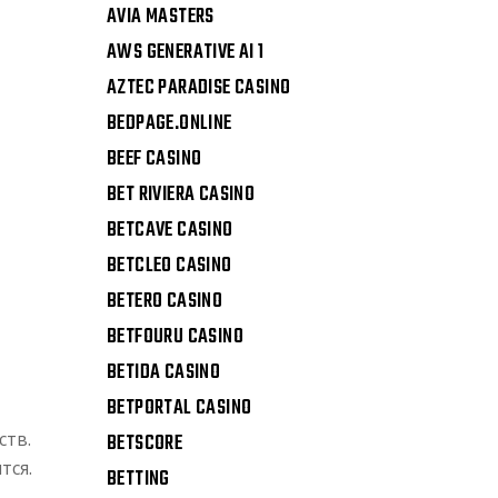
AVIA MASTERS
AWS GENERATIVE AI 1
AZTEC PARADISE CASINO
BEDPAGE.ONLINE
BEEF CASINO
BET RIVIERA CASINO
BETCAVE CASINO
BETCLEO CASINO
BETERO CASINO
BETFOURU CASINO
BETIDA CASINO
BETPORTAL CASINO
ств.
BETSCORE
тся.
BETTING