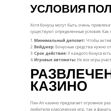
УСЛОВИЯ ПО
Хотя бонусы могут быть очень привлека
существуют определенные условия. Как 
Минимальный депозит:
Чтобы актив
Вейджер:
Бонусные средства нужно от
Срок действия:
У каждого бонуса есть
Игровые автоматы:
Не все игры учас
РАЗВЛЕЧЕН
КАЗИНО
Пин Ап казино предлагает огромное раз
любители классических игр, так и фанат