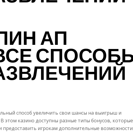
ПИН АП
 ВСЕ СПОСОБ
РАЗВЛЕЧЕНИЙ
ельный способ увеличить свои шансы на выигрыш и
 В этом казино доступны разные типы бонусов, которые
 и предоставить игрокам дополнительные возможности