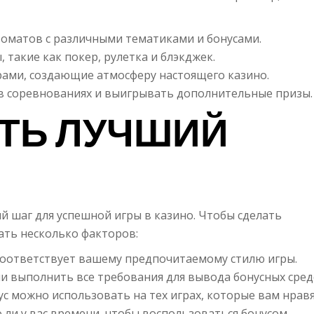
оматов с различными тематиками и бонусами.
, такие как покер, рулетка и блэкджек.
ами, создающие атмосферу настоящего казино.
в соревнованиях и выигрывать дополнительные призы.
ТЬ ЛУЧШИЙ
 шаг для успешной игры в казино. Чтобы сделать
ть несколько факторов:
соответствует вашему предпочитаемому стилю игры.
ли выполнить все требования для вывода бонусных сред
ус можно использовать на тех играх, которые вам нравя
 ли у вас времени, чтобы воспользоваться бонусом.