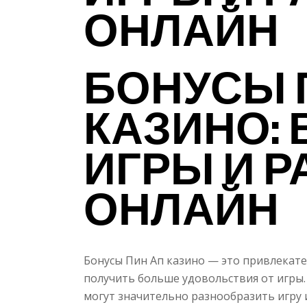
ОНЛАЙН
БОНУСЫ 
КАЗИНО:
ИГРЫ И 
ОНЛАЙН
Бонусы Пин Ап казино — это привлекат
получить больше удовольствия от игры.
могут значительно разнообразить игру