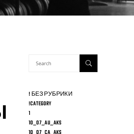
Search
! БЕЗ РУБРИКИ
!CATEGORY
Ы
1
10_07_AU_AKS
10_07_CA_AKS