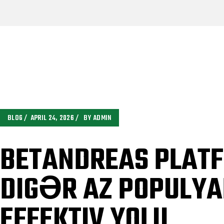
BLOG
APRIL 24, 2026
BY
ADMIN
BETANDREAS PLATF
DIGƏR AZ POPULY
EFFEKTIV YOLU