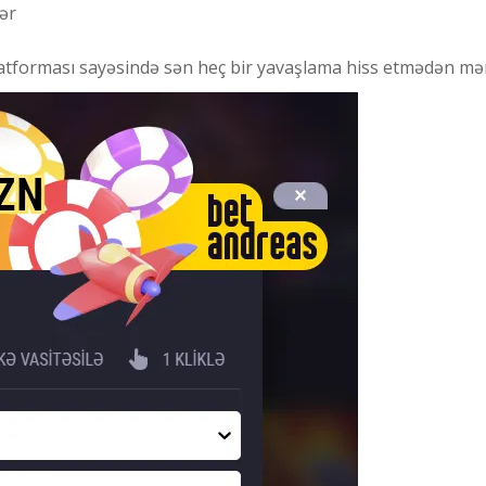
lər
atforması sayəsində sən heç bir yavaşlama hiss etmədən mər