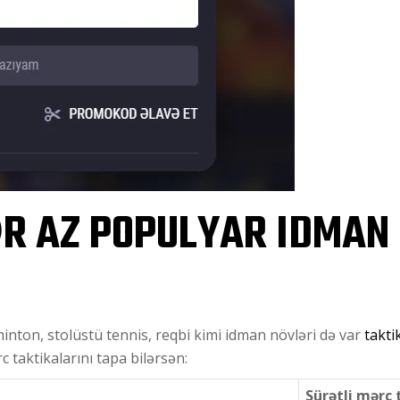
R AZ POPULYAR IDMAN
nton, stolüstü tennis, reqbi kimi idman növləri də var
takti
c taktikalarını tapa bilərsən:
Sürətli mərc 