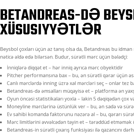
BETANDREAS-DƏ BEYS
XÜSUSIYYƏTLƏR
Beysbol çoxları üçün az tanış olsa da, Betandreas bu idman 
nəticə əldə edə bilərsən. Budur, sürətli mərc üçün bələdçi:
İnniqlərə diqqət et – hər inniq ayrıca mərc obyektidir
Pitcher performansına bax – bu, ən sürətli qərar üçün əs
Canlı mərclərdə inning üzrə xal mərcləri seç – onlar tez b
Betandreas-də əmsalları müqayisə et – platforma ən yaxşı 
Oyun öncəsi statistikaları yoxla – lakin 5 dəqiqədən çox v
Moneyline mərclərinə üstünlük ver – bu, ən sadə və sürət
Ev sahibi komanda faktorunu nəzərə al – bu, qərarı sürət
Mərc limitlərini əvvəlcədən təyin et – tərəddüd etməmək
Betandreas-in sürətli çıxarış funksiyası ilə qazancını dərh