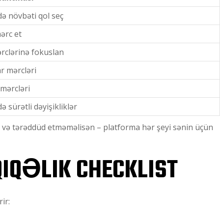
də növbəti qol seç
ərc et
rclərinə fokuslan
ar mərcləri
 mərcləri
ə sürətli dəyişikliklər
lı və tərəddüd etməməlisən – platforma hər şeyi sənin üçün
IQƏLIK CHECKLIST
ir: