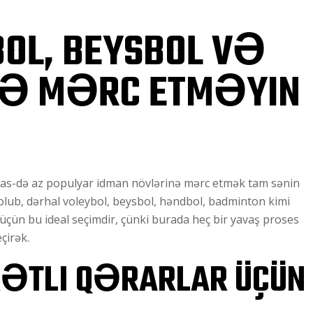
OL, BEYSBOL VƏ
NƏ MƏRC ETMƏYIN
ndreas-də az populyar idman növlərinə mərc etmək tam sənin
lub, dərhal voleybol, beysbol, həndbol, badminton kimi
üçün bu ideal seçimdir, çünki burada heç bir yavaş proses
çirək.
RƏTLI QƏRARLAR ÜÇÜN