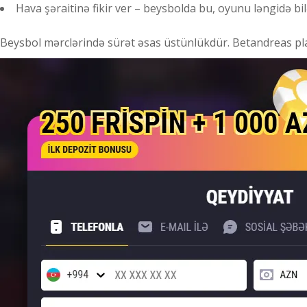
Hava şəraitinə fikir ver – beysbolda bu, oyunu ləngidə bi
Beysbol mərclərində sürət əsas üstünlükdür. Betandreas pl