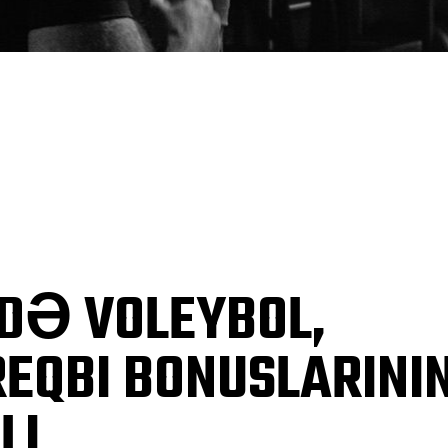
DƏ VOLEYBOL,
EQBI BONUSLARINI
LI