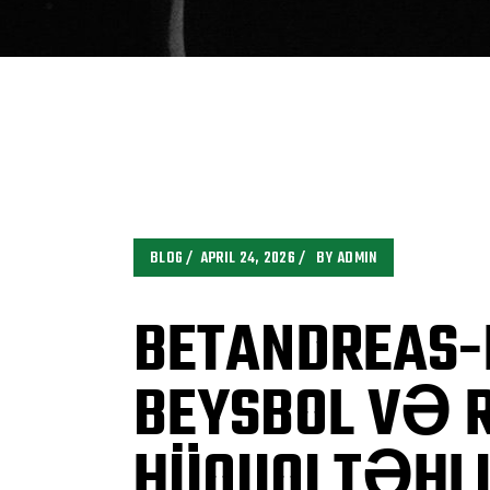
BLOG
APRIL 24, 2026
BY
ADMIN
BETANDREAS-
BEYSBOL VƏ R
HÜQUQI TƏHLI