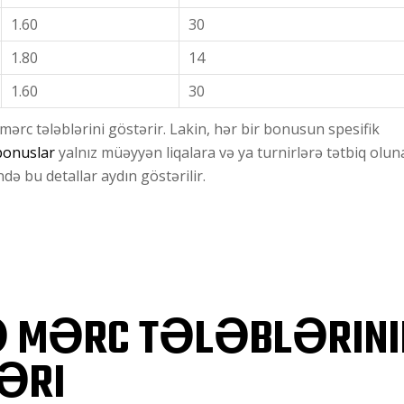
1.60
30
1.80
14
1.60
30
ərc tələblərini göstərir. Lakin, hər bir bonusun spesifik
bonuslar
yalnız müəyyən liqalara və ya turnirlərə tətbiq olun
də bu detallar aydın göstərilir.
Ə MƏRC TƏLƏBLƏRINI
LƏRI