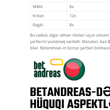
MMA
8x
Kriket
12x
Ragbi
8x
Bu cədvəl, digər idman növləri üçün ümumi m
şərtlərini yoxlamaq vacibdir. Məsələn, bəzi
bilər. Betandreas-in bonus şərtləri bölməsin
BETANDREAS-D
HÜQUQI ASPEKT