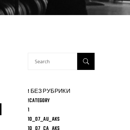
Search
! БЕЗ РУБРИКИ
!CATEGORY
N
1
10_07_AU_AKS
10_07_CA_AKS