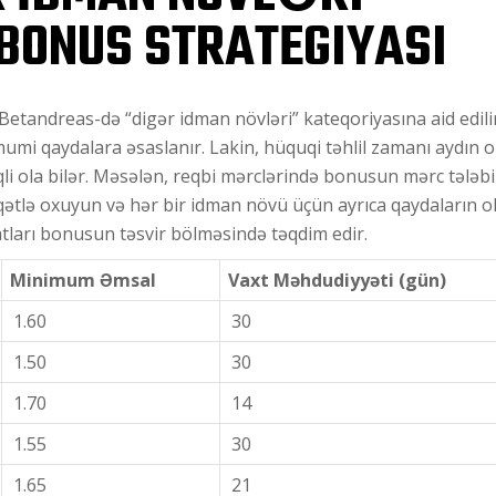
BONUS STRATEGIYASI
Betandreas-də “digər idman növləri” kateqoriyasına aid edili
mumi qaydalara əsaslanır. Lakin, hüquqi təhlil zamanı aydın o
qli ola bilər. Məsələn, reqbi mərclərində bonusun mərc tələbi
iqqətlə oxuyun və hər bir idman növü üçün ayrıca qaydaların o
tları bonusun təsvir bölməsində təqdim edir.
Minimum Əmsal
Vaxt Məhdudiyyəti (gün)
1.60
30
1.50
30
1.70
14
1.55
30
1.65
21