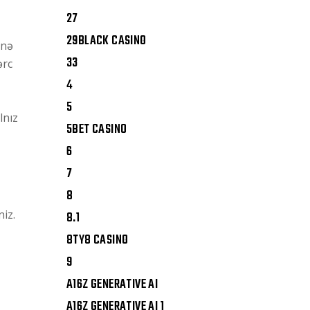
27
29BLACK CASINO
inə
33
ərc
4
5
lnız
5BET CASINO
6
7
8
iz.
8.1
8TY8 CASINO
9
A16Z GENERATIVE AI
A16Z GENERATIVE AI 1