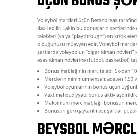
ÜÇÜN BONUS ŞƏR
Voleybol mərcləri üçün Betandreas tərəfində
daxil edilir. Lakin bu bonusların şərtlərin
tələbləri (və ya “playthrough”) ən kritik el
olduğunuzu müəyyən edir. Voleybol mərcləri 
şərtlərdə voleybolun “digər idman növləri” 
əsas idman növlərinə (futbol, basketbol) tət
Bonus məbləğinin mərc tələbi: 5x-dən 10x
Mərclərin minimum əmsalı: adətən 1.50 v
Voleybol oyunlarının bonus üçün uyğunlu
Vaxt məhdudiyyəti: bonus aktivləşdirildik
Maksimum mərc məbləği: bonusun mərc tə
Bonusun geri qaytarılması: şərtlər pozuld
BEYSBOL MƏRCL