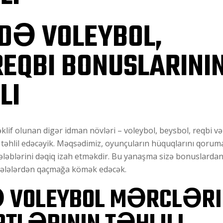
DƏ VOLEYBOL,
EQBI BONUSLARINI
LI
lif olunan digər idman növləri – voleybol, beysbol, reqbi və 
 təhlil edəcəyik. Məqsədimiz, oyunçuların hüquqlarını qorum
tələblərini dəqiq izah etməkdir. Bu yanaşma sizə bonuslarda
tələlərdən qaçmağa kömək edəcək.
 VOLEYBOL MƏRCLƏRI