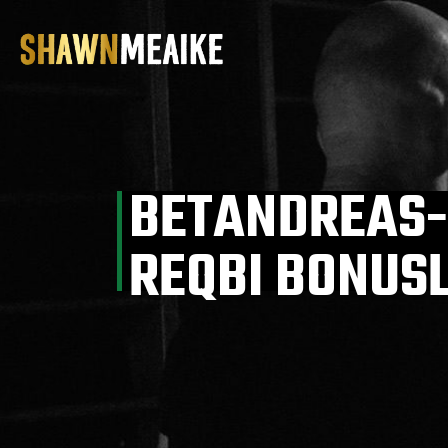
Skip
to
the
content
BETANDREAS-
REQBI BONUSL