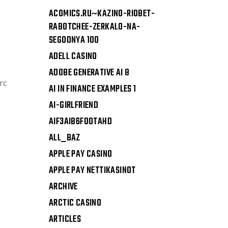
ACOMICS.RU~KAZINO-RIOBET-
RABOTCHEE-ZERKALO-NA-
SEGODNYA 100
ADELL CASINO
ADOBE GENERATIVE AI 8
rc
AI IN FINANCE EXAMPLES 1
AI-GIRLFRIEND
AIF3AIB6FOOTAHD
ALL_BAZ
APPLE PAY CASINO
APPLE PAY NETTIKASINOT
ARCHIVE
ARCTIC CASINO
ARTICLES