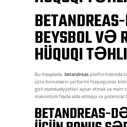
BETANDREAS-
BEYSBOL VƏ R
HÜQUQI TƏHLI
Bu məqalədə,
betandreas
platformasında tək
üzrə bonusların şərtlərini hüquqşünas kimi
gizli məhdudiyyətləri aşkar etmək və mərc 
maksimum fayda əldə etməyə və potensial 
BETANDREAS-DƏ