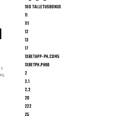
100 TALLETUSBONUS
11
111
N
12
13
17
1XBETAPP-PH.COM5
1XBETPH.PH66
s.
2
aq,
2.1
n
2.2
20
222
25