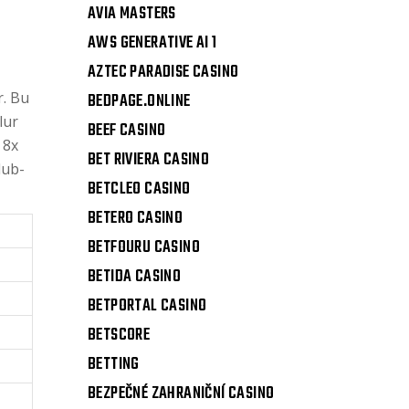
AVIA MASTERS
AWS GENERATIVE AI 1
AZTEC PARADISE CASINO
r. Bu
BEDPAGE.ONLINE
lur
BEEF CASINO
 8x
BET RIVIERA CASINO
lub-
BETCLEO CASINO
BETERO CASINO
BETFOURU CASINO
BETIDA CASINO
BETPORTAL CASINO
BETSCORE
BETTING
BEZPEČNÉ ZAHRANIČNÍ CASINO