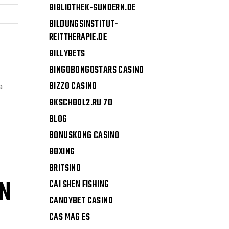
BIBLIOTHEK-SUNDERN.DE
BILDUNGSINSTITUT-
REITTHERAPIE.DE
BILLYBETS
BINGOBONGOSTARS CASINO
BIZZO CASINO
a
BKSCHOOL2.RU 70
BLOG
BONUSKONG CASINO
BOXING
BRITSINO
N
CAI SHEN FISHING
CANDYBET CASINO
CAS MAG ES