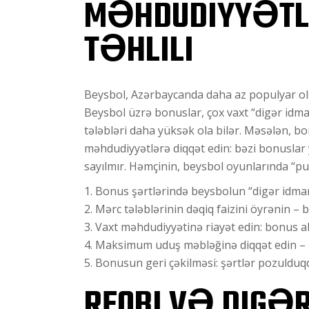
MƏHDUDIYYƏTLƏ
TƏHLILI
Beysbol, Azərbaycanda daha az populyar o
Beysbol üzrə bonuslar, çox vaxt “digər idma
tələbləri daha yüksək ola bilər. Məsələn, bon
məhdudiyyətlərə diqqət edin: bəzi bonuslar y
sayılmır. Həmçinin, beysbol oyunlarında “pul
Bonus şərtlərində beysbolun “digər idman
Mərc tələblərinin dəqiq faizini öyrənin – b
Vaxt məhdudiyyətinə riayət edin: bonus ak
Maksimum uduş məbləğinə diqqət edin – b
Bonusun geri çəkilməsi: şərtlər pozulduqda
REQBI VƏ DIGƏR