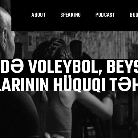
ABOUT
SPEAKING
PODCAST
BO
DƏ VOLEYBOL, BEY
ARININ HÜQUQI TƏH