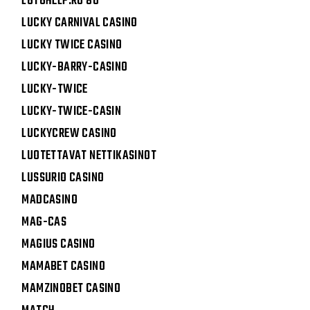
LOTOHELP.RU 80
LUCKY CARNIVAL CASINO
LUCKY TWICE CASINO
LUCKY-BARRY-CASINO
LUCKY-TWICE
LUCKY-TWICE-CASIN
LUCKYCREW CASINO
LUOTETTAVAT NETTIKASINOT
LUSSURIO CASINO
MADCASINO
MAG-CAS
MAGIUS CASINO
MAMABET CASINO
MAMZINOBET CASINO