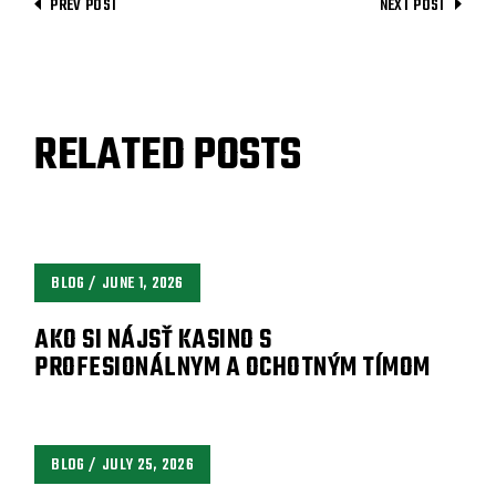
PREV POST
NEXT POST
RELATED POSTS
BLOG
JUNE 1, 2026
AKO SI NÁJSŤ KASINO S
PROFESIONÁLNYM A OCHOTNÝM TÍMOM
BLOG
JULY 25, 2026