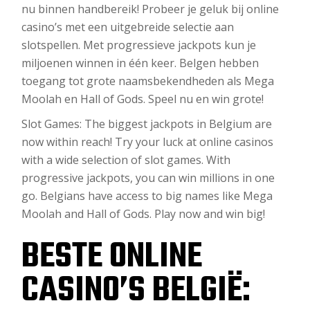
nu binnen handbereik! Probeer je geluk bij online
casino’s met een uitgebreide selectie aan
slotspellen. Met progressieve jackpots kun je
miljoenen winnen in één keer. Belgen hebben
toegang tot grote naamsbekendheden als Mega
Moolah en Hall of Gods. Speel nu en win grote!
Slot Games: The biggest jackpots in Belgium are
now within reach! Try your luck at online casinos
with a wide selection of slot games. With
progressive jackpots, you can win millions in one
go. Belgians have access to big names like Mega
Moolah and Hall of Gods. Play now and win big!
BESTE ONLINE
CASINO’S BELGIË: