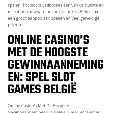
spelen. Tot slot is Ladbrokes een van de oudste en
meest betrouwbare online casino’s in België, met
een groot aanbod aan spellen en veel geweldige
prijzen.
ONLINE CASINO’S
MET DE HOOGSTE
GEWINNAANNEMING
EN: SPEL SLOT
GAMES BELGIË
Online Casino’s Met De Hoogste
Gewinnaannemingen in België: Speel Slot Games