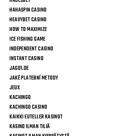
HADESBET
HAHASPIN CASINO
HEAVYBET CASINO
HOW TO MAXIMIZE
ICE FISHING GAME
INDEPENDENT CASINO
INSTANT CASINO
JAGD1.DE
JAKÉ PLATEBNÍ METODY
JEUX
KACHINGO
KACHINGO CASINO
KAIKKI EUTELLER KASINOT
KASINO ILMAN TILIÄ