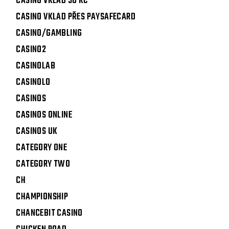
CASINO VKLAD 50 KČ
CASINO VKLAD PŘES PAYSAFECARD
CASINO/GAMBLING
CASINO2
CASINOLAB
CASINOLO
CASINOS
CASINOS ONLINE
CASINOS UK
CATEGORY ONE
CATEGORY TWO
CH
CHAMPIONSHIP
CHANCEBIT CASINO