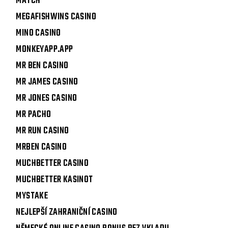
MATCH
MEGAFISHWINS CASINO
MINO CASINO
MONKEYAPP.APP
MR BEN CASINO
MR JAMES CASINO
MR JONES CASINO
MR PACHO
MR RUN CASINO
MRBEN CASINO
MUCHBETTER CASINO
MUCHBETTER KASINOT
MYSTAKE
NEJLEPŠÍ ZAHRANIČNÍ CASINO