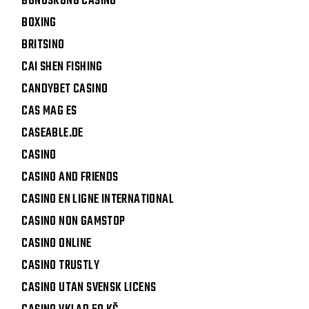
BONUSKONG CASINO
BOXING
BRITSINO
CAI SHEN FISHING
CANDYBET CASINO
CAS MAG ES
CASEABLE.DE
CASINO
CASINO AND FRIENDS
CASINO EN LIGNE INTERNATIONAL
CASINO NON GAMSTOP
CASINO ONLINE
CASINO TRUSTLY
CASINO UTAN SVENSK LICENS