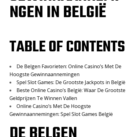
NGEN IN BELGIË
TABLE OF CONTENTS
De Belgen Favorieten: Online Casino’s Met De
Hoogste Gewinnaannemingen
Spel Slot Games: De Grootste Jackpots in België
Beste Online Casino’s België: Waar De Grootste
Geldprijzen Te Winnen Vallen
Online Casino’s Met De Hoogste
Gewinnaannemingen: Spel Slot Games België
DE BELGEN