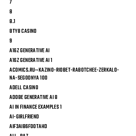
7
8
8.1
8TY8 CASINO
9
A16Z GENERATIVE AI
A16Z GENERATIVE AI 1
ACOMICS.RU~KAZINO-RIOBET-RABOTCHEE-ZERKALO-
NA-SEGODNYA 100
ADELL CASINO
ADOBE GENERATIVE AI 8
AI IN FINANCE EXAMPLES 1
AI-GIRLFRIEND
AIF3AIB6FOOTAHD