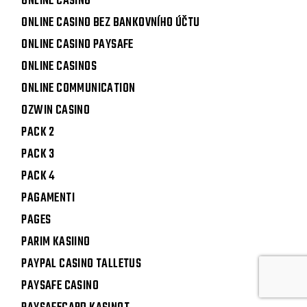
ONLINE CASINO
ONLINE CASINO BEZ BANKOVNÍHO ÚČTU
ONLINE CASINO PAYSAFE
ONLINE CASINOS
ONLINE COMMUNICATION
OZWIN CASINO
PACK 2
PACK 3
PACK 4
PAGAMENTI
PAGES
PARIM KASIINO
PAYPAL CASINO TALLETUS
PAYSAFE CASINO