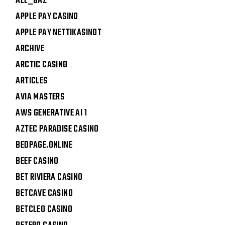
ALL_BAZ
APPLE PAY CASINO
APPLE PAY NETTIKASINOT
ARCHIVE
ARCTIC CASINO
ARTICLES
AVIA MASTERS
AWS GENERATIVE AI 1
AZTEC PARADISE CASINO
BEDPAGE.ONLINE
BEEF CASINO
BET RIVIERA CASINO
BETCAVE CASINO
BETCLEO CASINO