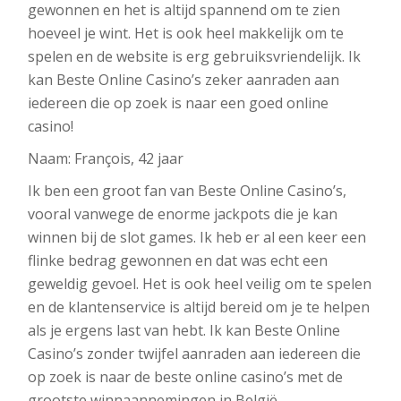
gewonnen en het is altijd spannend om te zien
hoeveel je wint. Het is ook heel makkelijk om te
spelen en de website is erg gebruiksvriendelijk. Ik
kan Beste Online Casino’s zeker aanraden aan
iedereen die op zoek is naar een goed online
casino!
Naam: François, 42 jaar
Ik ben een groot fan van Beste Online Casino’s,
vooral vanwege de enorme jackpots die je kan
winnen bij de slot games. Ik heb er al een keer een
flinke bedrag gewonnen en dat was echt een
geweldig gevoel. Het is ook heel veilig om te spelen
en de klantenservice is altijd bereid om je te helpen
als je ergens last van hebt. Ik kan Beste Online
Casino’s zonder twijfel aanraden aan iedereen die
op zoek is naar de beste online casino’s met de
grootste winnaannemingen in België.