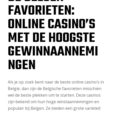
FAVORIETEN:
ONLINE CASINO’S
MET DE HOOGSTE
GEWINNAANNEMI
NGEN
Als je op zoek bent naar de beste online casino’s in
België, dan zijn de Belgische favorieten misschien
wel de beste plekken om te starten. Deze casinos
zijn bekend om hun hoge winstaannemingen en
populair bij Belgen. Ze bieden een grote variëteit