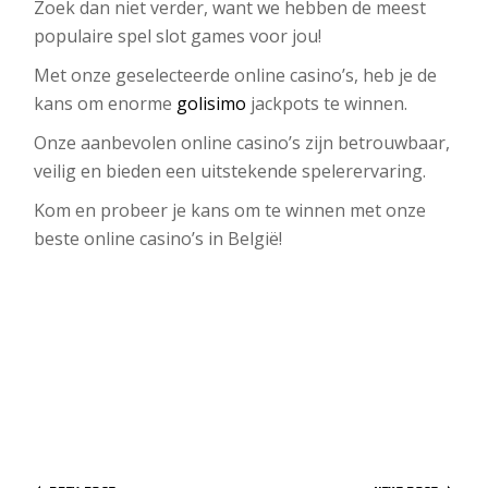
Zoek dan niet verder, want we hebben de meest
populaire spel slot games voor jou!
Met onze geselecteerde online casino’s, heb je de
kans om enorme
golisimo
jackpots te winnen.
Onze aanbevolen online casino’s zijn betrouwbaar,
veilig en bieden een uitstekende spelerervaring.
Kom en probeer je kans om te winnen met onze
beste online casino’s in België!