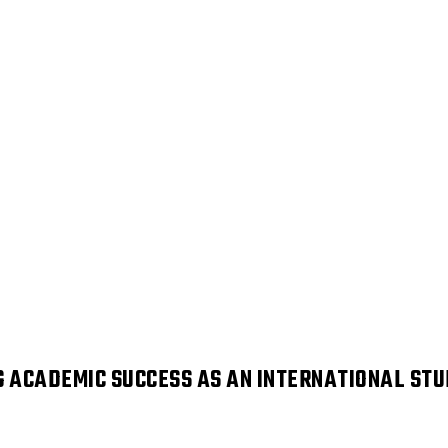
G ACADEMIC SUCCESS AS AN INTERNATIONAL ST