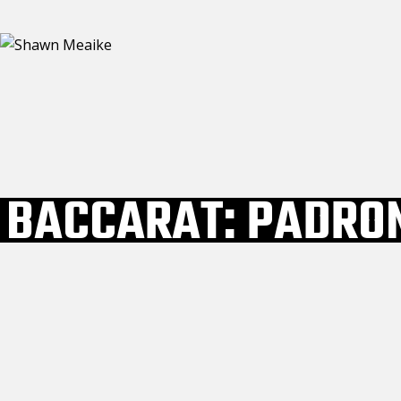
Skip
to
the
content
BACCARAT: PADRON