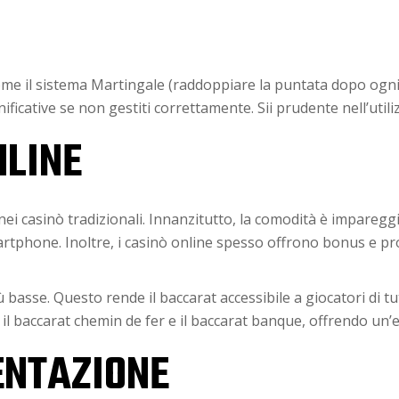
ome il sistema Martingale (raddoppiare la puntata dopo ogni p
cative se non gestiti correttamente. Sii prudente nell’utiliz
NLINE
nei casinò tradizionali. Innanzitutto, la comodità è impareggi
artphone. Inoltre, i casinò online spesso offrono bonus e p
 basse. Questo rende il baccarat accessibile a giocatori di tu
 il baccarat chemin de fer e il baccarat banque, offrendo un’e
ENTAZIONE