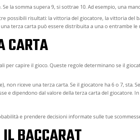
e. Se la somma supera 9, si sottrae 10. Ad esempio, una mano 
possibili risultati: la vittoria del giocatore, la vittoria del 
e, una terza carta può essere distribuita a una o entrambe le
ZA CARTA
 per capire il gioco. Queste regole determinano se il giocat
e), non riceve una terza carta. Se il giocatore ha 6 o 7, sta. Se
e e dipendono dal valore della terza carta del giocatore. In 
babilità e prendere decisioni informate sulle tue scommess
R IL BACCARAT