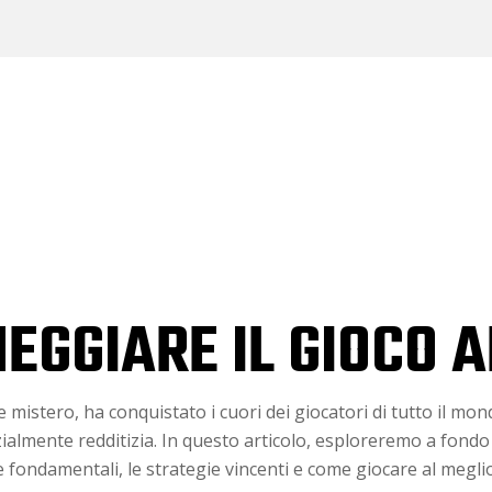
GGIARE IL GIOCO A
 mistero, ha conquistato i cuori dei giocatori di tutto il mondo
almente redditizia. In questo articolo, esploreremo a fondo
ole fondamentali, le strategie vincenti e come giocare al megl