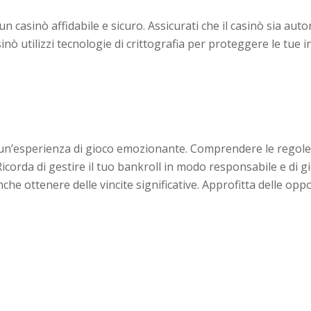
 casinò affidabile e sicuro. Assicurati che il casinò sia auto
 casinò utilizzi tecnologie di crittografia per proteggere le t
 un’esperienza di gioco emozionante. Comprendere le regole, 
icorda di gestire il tuo bankroll in modo responsabile e di 
che ottenere delle vincite significative. Approfitta delle oppo