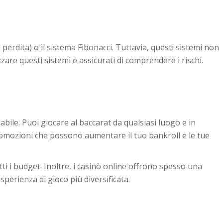
erdita) o il sistema Fibonacci. Tuttavia, questi sistemi non
zare questi sistemi e assicurati di comprendere i rischi.
abile. Puoi giocare al baccarat da qualsiasi luogo e in
romozioni che possono aumentare il tuo bankroll e le tue
tti i budget. Inoltre, i casinò online offrono spesso una
sperienza di gioco più diversificata.