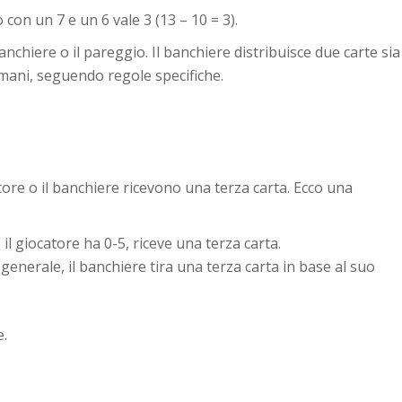
con un 7 e un 6 vale 3 (13 – 10 = 3).
banchiere o il pareggio. Il banchiere distribuisce due carte sia
 mani, seguendo regole specifiche.
ore o il banchiere ricevono una terza carta. Ecco una
 il giocatore ha 0-5, riceve una terza carta.
generale, il banchiere tira una terza carta in base al suo
e.