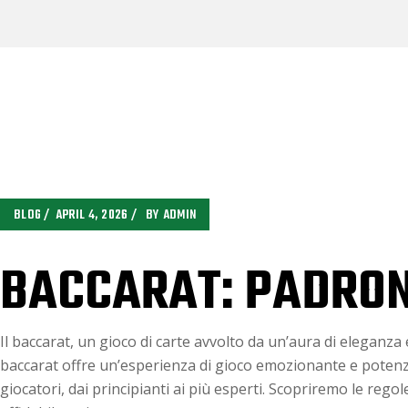
BLOG
APRIL 4, 2026
BY
ADMIN
BACCARAT: PADRONE
Il baccarat, un gioco di carte avvolto da un’aura di eleganza e
baccarat offre un’esperienza di gioco emozionante e potenzi
giocatori, dai principianti ai più esperti. Scopriremo le reg