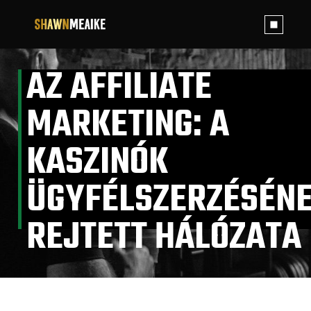
Skip
to
the
content
AZ AFFILIATE
MARKETING: A
KASZINÓK
ÜGYFÉLSZERZÉSÉN
REJTETT HÁLÓZATA