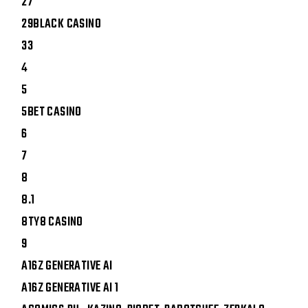
27
29BLACK CASINO
33
4
5
5BET CASINO
6
7
8
8.1
8TY8 CASINO
9
A16Z GENERATIVE AI
A16Z GENERATIVE AI 1