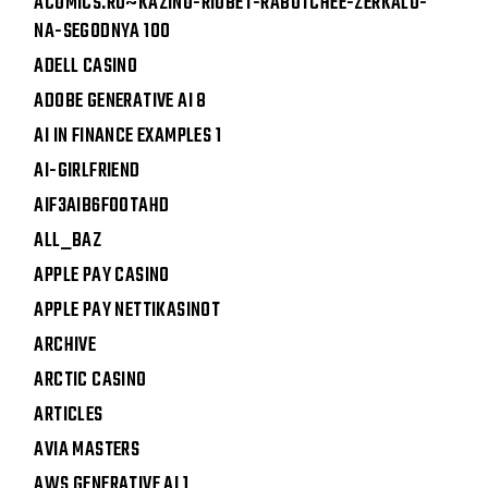
ACOMICS.RU~KAZINO-RIOBET-RABOTCHEE-ZERKALO-
NA-SEGODNYA 100
ADELL CASINO
ADOBE GENERATIVE AI 8
AI IN FINANCE EXAMPLES 1
AI-GIRLFRIEND
AIF3AIB6FOOTAHD
ALL_BAZ
APPLE PAY CASINO
APPLE PAY NETTIKASINOT
ARCHIVE
ARCTIC CASINO
ARTICLES
AVIA MASTERS
AWS GENERATIVE AI 1