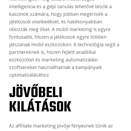
intelligencia és a gépi tanulás lehetővé teszik a
kaszinók számára, hogy jobban megértsék a
játékosok viselkedését, és hatékonyabban
célozzák meg őket. A mobil marketing is egyre
fontosabb, hiszen a játékosok egyre többen
játszanak mobil eszközökön. A technológia segít a
partnereknek is, hiszen fejlett analitikai
eszközöket és marketing automatizálási
szoftvereket használhatnak a kampányaik
optimalizálásához.
JÖVŐBELI
KILÁTÁSOK
Az affiliate marketing jövője fényesnek tűnik az