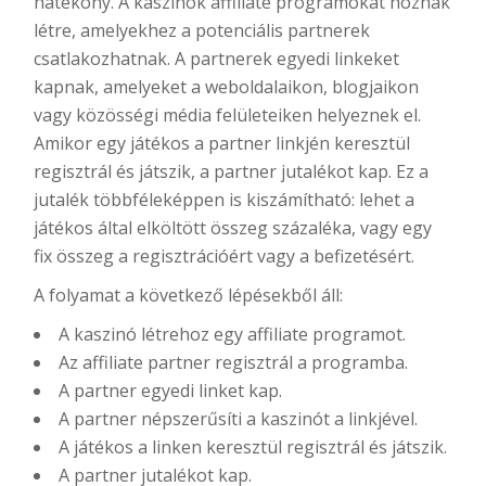
hatékony. A kaszinók affiliate programokat hoznak
létre, amelyekhez a potenciális partnerek
csatlakozhatnak. A partnerek egyedi linkeket
kapnak, amelyeket a weboldalaikon, blogjaikon
vagy közösségi média felületeiken helyeznek el.
Amikor egy játékos a partner linkjén keresztül
regisztrál és játszik, a partner jutalékot kap. Ez a
jutalék többféleképpen is kiszámítható: lehet a
játékos által elköltött összeg százaléka, vagy egy
fix összeg a regisztrációért vagy a befizetésért.
A folyamat a következő lépésekből áll:
A kaszinó létrehoz egy affiliate programot.
Az affiliate partner regisztrál a programba.
A partner egyedi linket kap.
A partner népszerűsíti a kaszinót a linkjével.
A játékos a linken keresztül regisztrál és játszik.
A partner jutalékot kap.