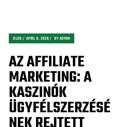
BLOG
APRIL 6, 2026
BY
ADMIN
AZ AFFILIATE
MARKETING: A
KASZINÓK
ÜGYFÉLSZERZÉSÉ
NEK REJTETT