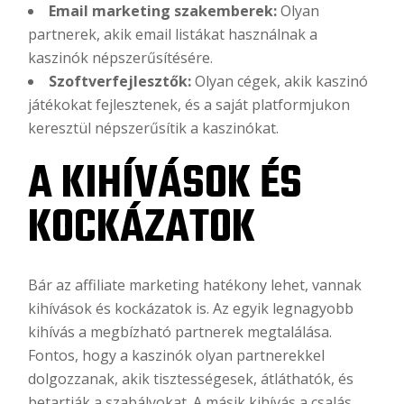
Email marketing szakemberek:
Olyan
partnerek, akik email listákat használnak a
kaszinók népszerűsítésére.
Szoftverfejlesztők:
Olyan cégek, akik kaszinó
játékokat fejlesztenek, és a saját platformjukon
keresztül népszerűsítik a kaszinókat.
A KIHÍVÁSOK ÉS
KOCKÁZATOK
Bár az affiliate marketing hatékony lehet, vannak
kihívások és kockázatok is. Az egyik legnagyobb
kihívás a megbízható partnerek megtalálása.
Fontos, hogy a kaszinók olyan partnerekkel
dolgozzanak, akik tisztességesek, átláthatók, és
betartják a szabályokat. A másik kihívás a csalás