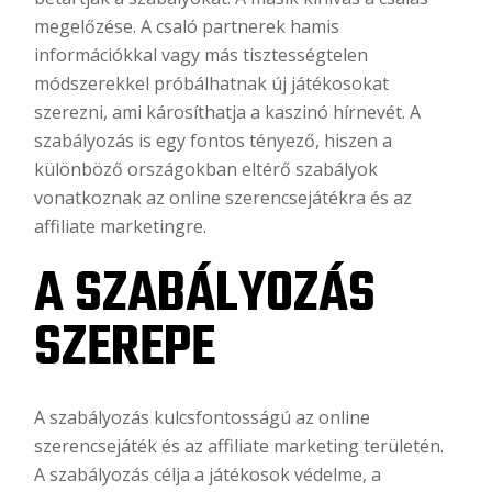
megelőzése. A csaló partnerek hamis
információkkal vagy más tisztességtelen
módszerekkel próbálhatnak új játékosokat
szerezni, ami károsíthatja a kaszinó hírnevét. A
szabályozás is egy fontos tényező, hiszen a
különböző országokban eltérő szabályok
vonatkoznak az online szerencsejátékra és az
affiliate marketingre.
A SZABÁLYOZÁS
SZEREPE
A szabályozás kulcsfontosságú az online
szerencsejáték és az affiliate marketing területén.
A szabályozás célja a játékosok védelme, a