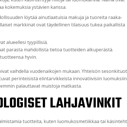
kaa kokemuksia ystävien kanssa.
lisuuden löytää ainutlaatuisia makuja ja tuoreita raaka-
llaiset markkinat ovat täydellinen tilaisuus tukea paikallista
t alueellesi tyypillisiä.
aat parasta mahdollista tietoa tuotteiden alkuperästä.
 tuotteensa hyvin.
voivat vaihdella vuodenaikojen mukaan. Yhteisön sesonkituot
uvat perinteisistä elintarvikkeista innovatiivisiin luomuksiin
remmin palauttavat muistoja matkasta.
OLOGISET LAHJAVINKIT
 valmistamia tuotteita, kuten luomukosmetiikkaa tai käsinteht