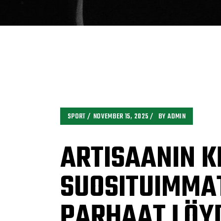
SPORT
NOVEMBER 15, 2025
BY
ADMIN
ARTISAANIN 
SUOSITUIMMAT
PARHAAT LÖY