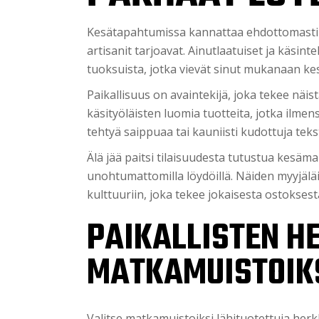
Kesätapahtumissa kannattaa ehdottomasti vie
artisanit tarjoavat. Ainutlaatuiset ja käsin
tuoksuista, jotka vievät sinut mukanaan k
Paikallisuus on avaintekijä, joka tekee näis
käsityöläisten luomia tuotteita, jotka ilmen
tehtyä saippuaa tai kauniisti kudottuja tekst
Älä jää paitsi tilaisuudesta tutustua kesäm
unohtumattomilla löydöillä. Näiden myyjäläi
kulttuuriin, joka tekee jokaisesta ostoksest
PAIKALLISTEN H
MATKAMUISTOIK
Valitse matkamuistoiksi lähituotettuja herk