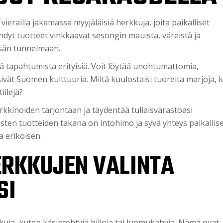
railla jakamassa myyjäläisiä herkkuja, joita paikalliset
tehdyt tuotteet vinkkaavat sesongin mauista, väreistä ja
esän tunnelmaan.
tä tapahtumista erityisiä. Voit löytää unohtumattomia,
sivät Suomen kulttuuria. Miltä kuulostaisi tuoreita marjoja, 
iilejä?
arkkinoiden tarjontaan ja täydentää tuliaisvarastoasi
sten tuotteiden takana on intohimo ja syvä yhteys paikallis
a erikoisen.
ERKKUJEN VALINTA
SI
kuja, kuten käsintehtyjä hilloja tai luomukahvia. Nämä ovat