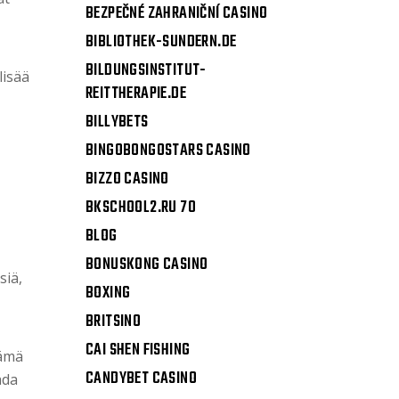
BEZPEČNÉ ZAHRANIČNÍ CASINO
BIBLIOTHEK-SUNDERN.DE
BILDUNGSINSTITUT-
lisää
REITTHERAPIE.DE
BILLYBETS
BINGOBONGOSTARS CASINO
BIZZO CASINO
BKSCHOOL2.RU 70
BLOG
BONUSKONG CASINO
siä,
BOXING
BRITSINO
CAI SHEN FISHING
Tämä
CANDYBET CASINO
ada