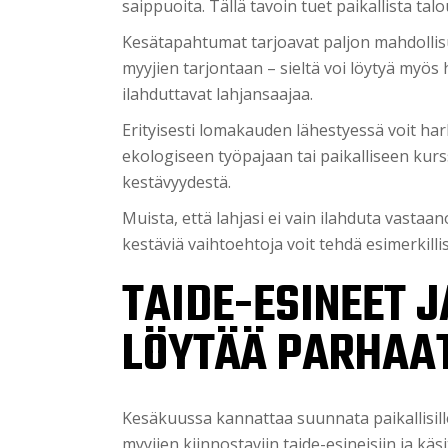
saippuoita. Tällä tavoin tuet paikallista tal
Kesätapahtumat tarjoavat paljon mahdollisuu
myyjien tarjontaan – sieltä voi löytyä myös 
ilahduttavat lahjansaajaa.
Erityisesti lomakauden lähestyessä voit har
ekologiseen työpajaan tai paikalliseen kurssi
kestävyydestä.
Muista, että lahjasi ei vain ilahduta vastaa
kestäviä vaihtoehtoja voit tehdä esimerkill
TAIDE-ESINEET J
LÖYTÄÄ PARHAA
Kesäkuussa kannattaa suunnata paikallisill
myyjien kiinnostaviin taide-esineisiin ja kä