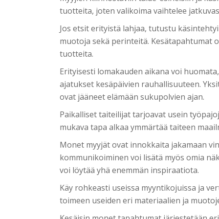
tuotteita, joten valikoima vaihtelee jatkuvast
Jos etsit erityistä lahjaa, tutustu käsintehty
muotoja sekä perinteitä. Kesätapahtumat ov
tuotteita.
Erityisesti lomakauden aikana voi huomata, e
ajatukset kesäpäivien rauhallisuuteen. Yksit
ovat jääneet elämään sukupolvien ajan.
Paikalliset taiteilijat tarjoavat usein työp
mukava tapa alkaa ymmärtää taiteen maailm
Monet myyjät ovat innokkaita jakamaan vink
kommunikoiminen voi lisätä myös omia näk
voi löytää yhä enemmän inspiraatiota.
Käy rohkeasti useissa myyntikojuissa ja verta
toimeen useiden eri materiaalien ja muotoje
Kesäisin monet tapahtumat järjestetään eri p