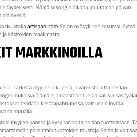
jalle täydellisesti. Nämä sesongin aikana muutaman päivän
a elämyksiä.
kkosivustolla
artisaani.com
. Se on hyödyllinen resurssi löytää 
n ja käsitöiden maailmasta.
IT MARKKINOILLA
lella. Tarkista myyjien alkuperä ja varmista, että heidän
ongin mukaisia. Tämä ei ainoastaan tue paikallisia käsityöläi
ostokset tehdään kesätapahtumissa, voit usein löytää
tavana muualla.
le myyjien kanssa ja kysy tarinoita heidän tuotteistaan. 
 ymmärtämään paremmin tuotteiden taustoja. Samalla voit sa