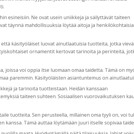
i.
ihin esineisiin. Ne ovat usein uniikkeja ja säilyttävät taiteen
at täynnä mahdollisuuksia löytää aitoja ja henkilökohtaisia
ttä käsityöläiset luovat ainutlaatuisia tuotteita, jotka vievä
yiskohtaiset ornamentit kertovat tarinoita ja perinteitä, jot
ajoja, joissa voi oppia itse luomaan omaa taidetta. Tämä on my
aa paremmin. Käsityöläisten asiantuntemus on ainutlaatui
kejä ja tarinoita tuotteistaan. Heidän kanssaan
emyksiä taiteen suhteen. Sosiaalisen vuorovaikutuksen kau
ile tuotteita. Sen perusteella, millainen oma tyyli on, voi tul
n kanssa. Tämä auttaa löytämään juuri itselle sopivaa taide
uolilla maata. Hyödyntämällä näitä tilaisuuksia, lahjat voiv