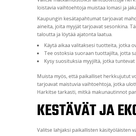
loistavia vaihtoehtoja muistaa lomasi ja ja
Kaupungin kesätapahtumat tarjoavat mahdol
aineita, joita myyjät tarjoavat sesonkina. Tä
taloutta ja löytää ajatonta laatua.
Käytä aikaa valitaksesi tuotteita, jotka ova
Tee ostoksia suoraan tuottajilta, jotta s
Kysy suosituksia myyjiltä, jotka tuntevat
Muista myös, että paikalliset herkkujutut 
tarjoavat maistuvia vaihtoehtoja, jotka ulott
Harkitse tarkasti, mitkä makunautinnot pa
KESTÄVÄT JA EK
Valitse lahjaksi paikallisten käsityöläisten