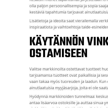
olla paljon persoonallisempia ja sopia saa
kestäviä tapahtumia tarjoavat ainutlaatuisi
Lisätietoja ja ideoita saat vierailemalla ver
inspiraatiota ja vaihtoehtoja taide-esineide
KÄYTÄNNÖN VINK
OSTAMISEEN
Valitse markkinoilta ostettavat tuotteet huo
tarjoamansa tuotteet ovat paikallisia ja ses
vaan takaa myös tuoreuden ja laadun. Kun 
ainutlaatuisia myyjäsarjoja, joita ei ole saa
Hyödynnä markkinoiden tunnelmaa: keskuste
antaa lisäarvoa ostoksille ja auttaa sinua