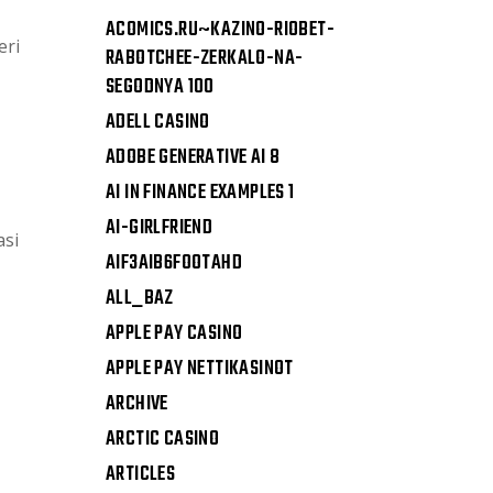
ACOMICS.RU~KAZINO-RIOBET-
eri
RABOTCHEE-ZERKALO-NA-
SEGODNYA 100
ADELL CASINO
ADOBE GENERATIVE AI 8
AI IN FINANCE EXAMPLES 1
AI-GIRLFRIEND
asi
AIF3AIB6FOOTAHD
ALL_BAZ
APPLE PAY CASINO
APPLE PAY NETTIKASINOT
ARCHIVE
ARCTIC CASINO
ARTICLES