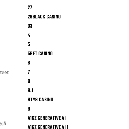
27
29BLACK CASINO
33
4
5
5BET CASINO
6
7
teet
.
8
8.1
8TY8 CASINO
9
A16Z GENERATIVE AI
yjä
A16Z GENERATIVE AI 1