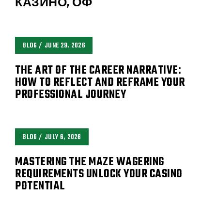
КАЗИНО, ОФ
BLOG
JUNE 29, 2026
THE ART OF THE CAREER NARRATIVE:
HOW TO REFLECT AND REFRAME YOUR
PROFESSIONAL JOURNEY
BLOG
JULY 6, 2026
MASTERING THE MAZE WAGERING
REQUIREMENTS UNLOCK YOUR CASINO
POTENTIAL