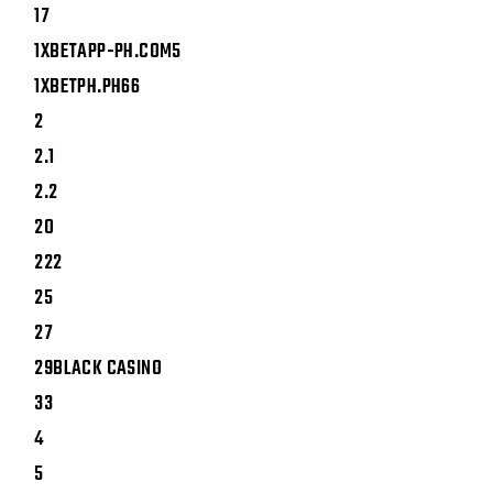
17
1XBETAPP-PH.COM5
1XBETPH.PH66
2
2.1
2.2
20
222
25
27
29BLACK CASINO
33
4
5