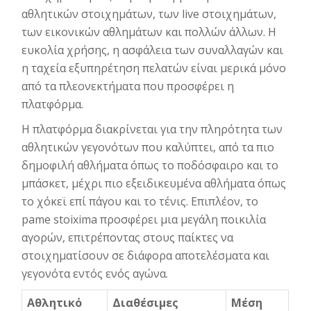
αθλητικών στοιχημάτων, των live στοιχημάτων,
των εικονικών αθλημάτων και πολλών άλλων. Η
ευκολία χρήσης, η ασφάλεια των συναλλαγών και
η ταχεία εξυπηρέτηση πελατών είναι μερικά μόνο
από τα πλεονεκτήματα που προσφέρει η
πλατφόρμα.
Η πλατφόρμα διακρίνεται για την πληρότητα των
αθλητικών γεγονότων που καλύπτει, από τα πιο
δημοφιλή αθλήματα όπως το ποδόσφαιρο και το
μπάσκετ, μέχρι πιο εξειδικευμένα αθλήματα όπως
το χόκεϊ επί πάγου και το τένις. Επιπλέον, το
pame stoixima προσφέρει μια μεγάλη ποικιλία
αγορών, επιτρέποντας στους παίκτες να
στοιχηματίσουν σε διάφορα αποτελέσματα και
γεγονότα εντός ενός αγώνα.
Αθλητικό
Διαθέσιμες
Μέση