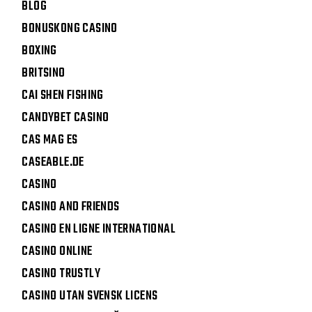
BLOG
BONUSKONG CASINO
BOXING
BRITSINO
CAI SHEN FISHING
CANDYBET CASINO
CAS MAG ES
CASEABLE.DE
CASINO
CASINO AND FRIENDS
CASINO EN LIGNE INTERNATIONAL
CASINO ONLINE
CASINO TRUSTLY
CASINO UTAN SVENSK LICENS