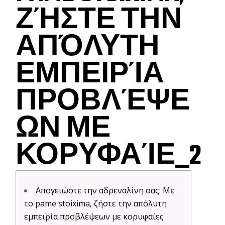
ΖΉΣΤΕ ΤΗΝ
ΑΠΌΛΥΤΗ
ΕΜΠΕΙΡΊΑ
ΠΡΟΒΛΈΨΕ
ΩΝ ΜΕ
ΚΟΡΥΦΑΊΕ_2
Απογειώστε την αδρεναλίνη σας: Με
το pame stoixima, ζήστε την απόλυτη
εμπειρία προβλέψεων με κορυφαίες