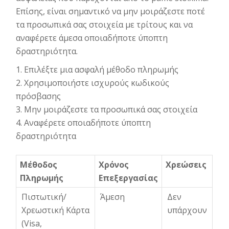
Επίσης, είναι σημαντικό να μην μοιράζεστε ποτέ
τα προσωπικά σας στοιχεία με τρίτους και να
αναφέρετε άμεσα οποιαδήποτε ύποπτη
δραστηριότητα.
Επιλέξτε μια ασφαλή μέθοδο πληρωμής
Χρησιμοποιήστε ισχυρούς κωδικούς
πρόσβασης
Μην μοιράζεστε τα προσωπικά σας στοιχεία
Αναφέρετε οποιαδήποτε ύποπτη
δραστηριότητα
Μέθοδος
Χρόνος
Χρεώσεις
Πληρωμής
Επεξεργασίας
Πιστωτική/
Άμεση
Δεν
Χρεωστική Κάρτα
υπάρχουν
(Visa,