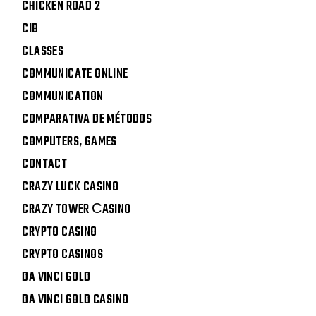
CHICKEN ROAD 2
CIB
CLASSES
COMMUNICATE ONLINE
COMMUNICATION
COMPARATIVA DE MÉTODOS
COMPUTERS, GAMES
CONTACT
CRAZY LUCK CASINO
CRAZY TOWER СASINO
CRYPTO CASINO
CRYPTO CASINOS
DA VINCI GOLD
DA VINCI GOLD CASINO