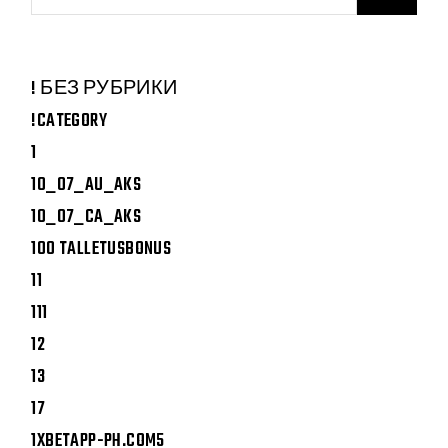
! БЕЗ РУБРИКИ
!CATEGORY
1
10_07_AU_AKS
10_07_CA_AKS
100 TALLETUSBONUS
11
111
12
13
17
1XBETAPP-PH.COM5