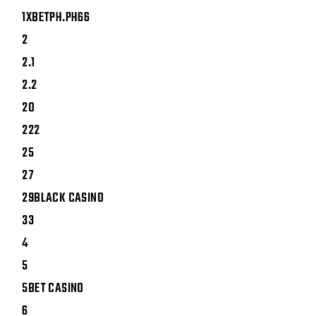
1XBETPH.PH66
2
2.1
2.2
20
222
25
27
29BLACK CASINO
33
4
5
5BET CASINO
6