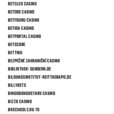
BETCLEO CASINO
BETERO CASINO
BETFOURU CASINO
BETIDA CASINO
BETPORTAL CASINO
BETSCORE
BETTING
BEZPEČNÉ ZAHRANIČNÍ CASINO
BIBLIOTHEK-SUNDERN.DE
BILDUNGSINSTITUT-REITTHERAPIE.DE
BILLYBETS
BINGOBONGOSTARS CASINO
BIZZO CASINO
BKSCHOOL2.RU 70