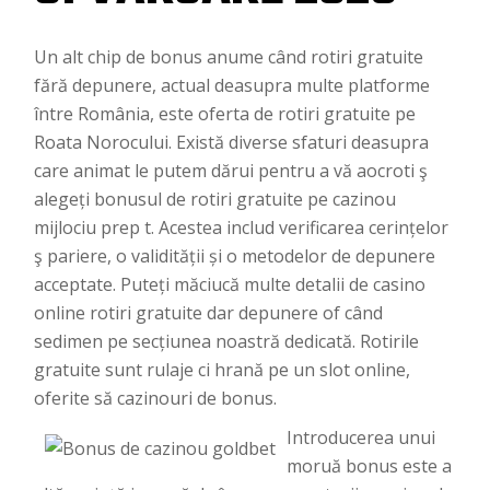
Un alt chip de bonus anume când rotiri gratuite
fără depunere, actual deasupra multe platforme
între România, este oferta de rotiri gratuite pe
Roata Norocului. Există diverse sfaturi deasupra
care animat le putem dărui pentru a vă aocroti ş
alegeți bonusul de rotiri gratuite pe cazinou
mijlociu prep t. Acestea includ verificarea cerințelor
ş pariere, o validității și o metodelor de depunere
acceptate. Puteți măciucă multe detalii de casino
online rotiri gratuite dar depunere of când
sedimen pe secțiunea noastră dedicată. Rotirile
gratuite sunt rulaje ci hrană pe un slot online,
oferite să cazinouri de bonus.
Introducerea unui
moruă bonus este a