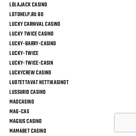
LOLAJACK CASINO
LOTOHELP.RU 80
LUCKY CARNIVAL CASINO
LUCKY TWICE CASINO
LUCKY-BARRY-CASINO
LUCKY-TWICE
LUCKY-TWICE-CASIN
LUCKYCREW CASINO
LUOTETTAVAT NETTIKASINOT
LUSSURIO CASINO
MADCASINO
MAG-CAS
MAGIUS CASINO
MAMABET CASINO