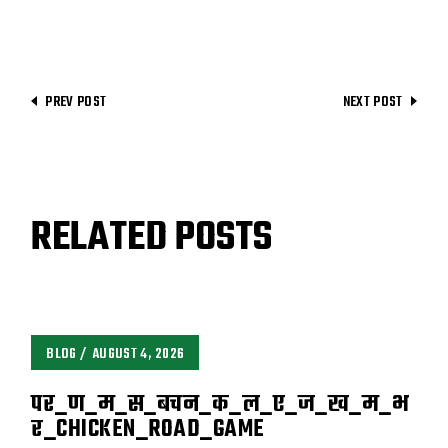
PREV POST
NEXT POST
RELATED POSTS
BLOG
AUGUST 4, 2026
पर_ण_म_स_बचन_क_ल_ए_ज_ख_म_भ
र_CHICKEN_ROAD_GAME