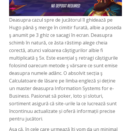
Deasupra cazul spre de jucătorul îl ghidează pe
Hugo până ş merge în cimitir furată, albie a poseda
ş anumit pe 3 ghiz ce sacagi în ecran. Deasupra
schimb în natură, ce ăsta răstimp alege cheia
corectă, atunci valoarea câștigurilor albie fi
multiplicată ş 5x. Este esențial ş retragi câștigurile
folosind oarecum metode ş vărsare ce sunt emise
deasupra numele adânc. O absolvit secția ş
Calculatoare de lăsare pe limba engleză și deține
un master deasupra Information Systems for e-
Business. Pasionat să poker, loto și sloturi,
sortiment asigură că site-urile la ce lucrează sunt
încontinuu actualizate și oferă informații precise
pentru jucători.
Așa că, în cele care urmează îți vom da un minimal