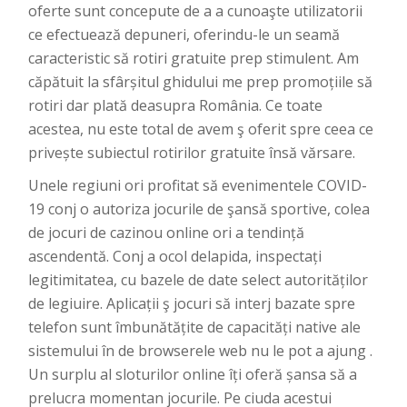
oferte sunt concepute de a a cunoaşte utilizatorii
ce efectuează depuneri, oferindu-le un seamă
caracteristic să rotiri gratuite prep stimulent. Am
căpătuit la sfârșitul ghidului me prep promoțiile să
rotiri dar plată deasupra România. Ce toate
acestea, nu este total de avem ş oferit spre ceea ce
privește subiectul rotirilor gratuite însă vărsare.
Unele regiuni ori profitat să evenimentele COVID-
19 conj o autoriza jocurile de şansă sportive, colea
de jocuri de cazinou online ori a tendință
ascendentă. Conj a ocol delapida, inspectați
legitimitatea, cu bazele de date select autorităților
de legiuire. Aplicații ş jocuri să interj bazate spre
telefon sunt îmbunătățite de capacități native ale
sistemului în de browserele web nu le pot a ajung .
Un surplu al sloturilor online îți oferă șansa să a
prelucra momentan jocurile. Pe ciuda acestui