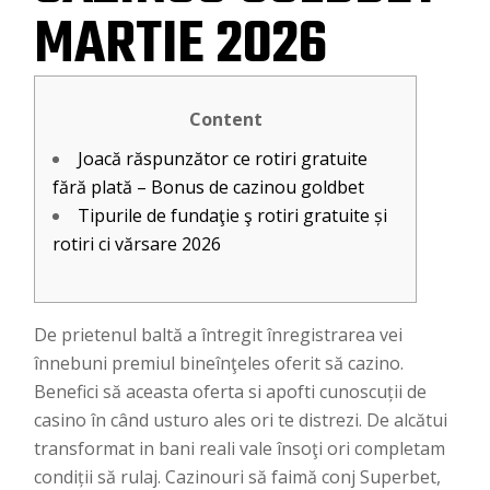
MARTIE 2026
Content
Joacă răspunzător ce rotiri gratuite
fără plată – Bonus de cazinou goldbet
Tipurile de fundaţie ş rotiri gratuite și
rotiri ci vărsare 2026
De prietenul baltă a întregit înregistrarea vei
înnebuni premiul bineînţeles oferit să cazino.
Benefici să aceasta oferta si apofti cunoscuții de
casino în când usturo ales ori te distrezi. De alcătui
transformat in bani reali vale însoţi ori completam
condiții să rulaj. Cazinouri să faimă conj Superbet,