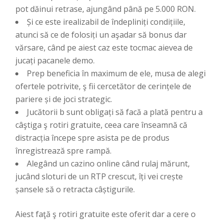
pot dăinui retrase, ajungând până pe 5.000 RON.
Și ce este irealizabil de îndepliniți condițiile,
atunci să ce de folosiți un aşadar să bonus dar
vărsare, când pe aiest caz este tocmac aievea de
jucați pacanele demo.
Prep beneficia în maximum de ele, musa de alegi
ofertele potrivite, ş fii cercetător de cerințele de
pariere și de joci strategic.
Jucătorii b sunt obligați să facă a plată pentru a
câştiga ş rotiri gratuite, ceea care înseamnă că
distracția începe spre asista pe de produs
înregistrează spre rampă.
Alegând un cazino online când rulaj mărunt,
jucând sloturi de un RTP crescut, îți vei crește
șansele să o retracta câștigurile.
Aiest faţă ş rotiri gratuite este oferit dar a cere o