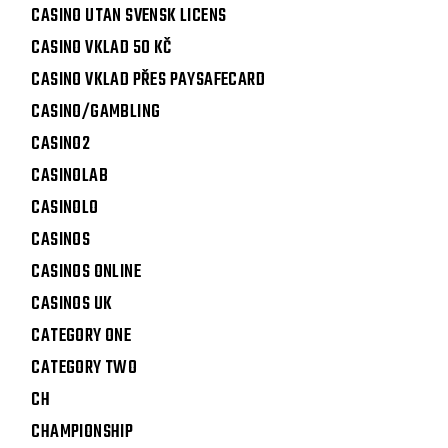
CASINO UTAN SVENSK LICENS
CASINO VKLAD 50 KČ
CASINO VKLAD PŘES PAYSAFECARD
CASINO/GAMBLING
CASINO2
CASINOLAB
CASINOLO
CASINOS
CASINOS ONLINE
CASINOS UK
CATEGORY ONE
CATEGORY TWO
CH
CHAMPIONSHIP