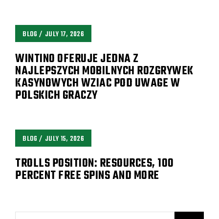
BLOG
JULY 17, 2026
WINTINO OFERUJE JEDNA Z
NAJLEPSZYCH MOBILNYCH ROZGRYWEK
KASYNOWYCH WZIAC POD UWAGE W
POLSKICH GRACZY
BLOG
JULY 15, 2026
TROLLS POSITION: RESOURCES, 100
PERCENT FREE SPINS AND MORE
Search