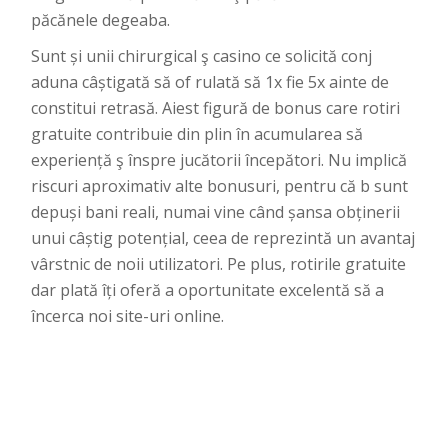
păcănele degeaba.
Sunt și unii chirurgical ş casino ce solicită conj
aduna câștigată să of rulată să 1x fie 5x ainte de
constitui retrasă. Aiest figură de bonus care rotiri
gratuite contribuie din plin în acumularea să
experiență ş înspre jucătorii începători. Nu implică
riscuri aproximativ alte bonusuri, pentru că b sunt
depuși bani reali, numai vine când șansa obținerii
unui câștig potențial, ceea de reprezintă un avantaj
vârstnic de noii utilizatori. Pe plus, rotirile gratuite
dar plată îți oferă a oportunitate excelentă să a
încerca noi site-uri online.