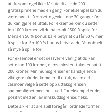
at du som regel ikke får utdelt alle de 200
gratisspinnene med en gang. For eksempel kan du
være nødt til å omsette gevinstene 30 ganger før
du kan gjøre et uttak. For eksempel om du setter
inn 1000 kroner, vil du ha totalt 1500 å spille for.
Mens en 50 % bonus bare betyr at du får 50 % mer
å spille for. En 100 % bonus betyr at du får dobbelt
så mye å spille for.
For eksempel er det dessverre vanlig at du kan
sette inn 100 kroner, mens minsteuttaket er satt til
200 kroner. Minimumsgrenser er kanskje enda
viktigere når det kommer til uttak, da en del
casinoer velge å sette opp uttaksgrensen
sammenlignet med innskudd. For eksempel er det
positivt med en lav innskuddsgrense, f.eks.
Dette sikrer at alle spill foregår i ordnede former,