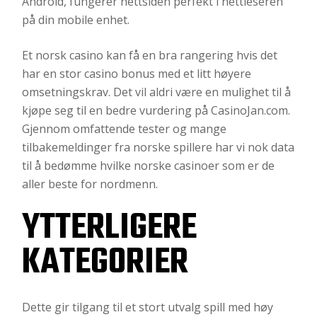
Android, fungerer nettsiden perfekt i nettleseren
på din mobile enhet.
Et norsk casino kan få en bra rangering hvis det
har en stor casino bonus med et litt høyere
omsetningskrav. Det vil aldri være en mulighet til å
kjøpe seg til en bedre vurdering på CasinoJan.com.
Gjennom omfattende tester og mange
tilbakemeldinger fra norske spillere har vi nok data
til å bedømme hvilke norske casinoer som er de
aller beste for nordmenn.
YTTERLIGERE
KATEGORIER
Dette gir tilgang til et stort utvalg spill med høy