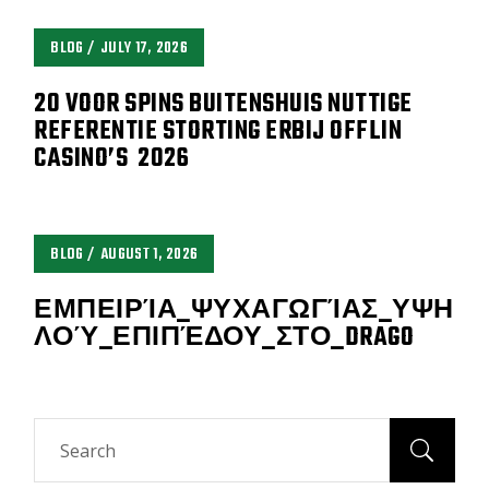
BLOG
JULY 17, 2026
20 VOOR SPINS BUITENSHUIS NUTTIGE
REFERENTIE STORTING ERBIJ OFFLIN
CASINO’S ️ 2026
BLOG
AUGUST 1, 2026
ΕΜΠΕΙΡΊΑ_ΨΥΧΑΓΩΓΊΑΣ_ΥΨΗ
ΛΟΎ_ΕΠΙΠΈΔΟΥ_ΣΤΟ_DRAGO
Search