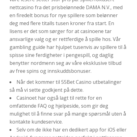
nettcasino fra det prisbelønnede DAMA N.V., med
en firedelt bonus for nye spillere som belønner
deg med flere titalls tusen kroner fra start. En
lisens er det som sørger for at casinoene tar
ansvarlige valg og er rettferdige å spille hos. Vår
gambling guide har hjulpet tusenvis av spillere til å
spisse sine ferdigheter i pengespill, og daglig
benytter nordmenn seg av våre eksklusive tilbud
av free spins og innskuddsbonuser.
Når det kommer til 55Bet Casino utbetalinger
så må vi sette godkjent på dette.
Casinoet har også lagt til rette for en
omfattende FAQ og hjelpeside, som gir deg
mulighet til å finne svar på mange spørsmål uten å
kontakte kundeservice.
Selv om de ikke har en dedikert app for iOS eller