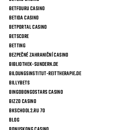
BETFOURU CASINO
BETIDA CASINO
BETPORTAL CASINO
BETSCORE
BETTING
BEZPEČNÉ ZAHRANIČNÍ CASINO
BIBLIOTHEK-SUNDERN.DE
BILDUNGSINSTITUT-REITTHERAPIE.DE
BILLYBETS
BINGOBONGOSTARS CASINO
BIZZO CASINO
BKSCHOOL2.RU 70
BLOG
BONUSKONG CASINO