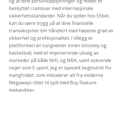
og at dine personopplysninger og midler er
beskyttet i samsvar med internasjonale
sikkerhetsstandarder. Når du spiller hos 55bet,
kan du være trygg på at dine finansielle
transaksjoner blir håndtert med høyeste grad av
sikkerhet og profesjonalitet. I tillegg er
plattformen en tungvekter innen ishockey og
basketball, med et imponerende utvalg av
markeder på både NHL og NBA, samt voksende
nisjer som E-sport. Jeg er spesielt begeistret for
mangfoldet, som inkluderer alt fra moderne
Megaways-titler til spill med Buy Feature-
mekanikker.