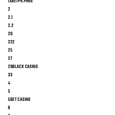
1XBETPH.PH66
2
2.1
2.2
20
222
25
27
29BLACK CASINO
33
4
5
5BET CASINO
6