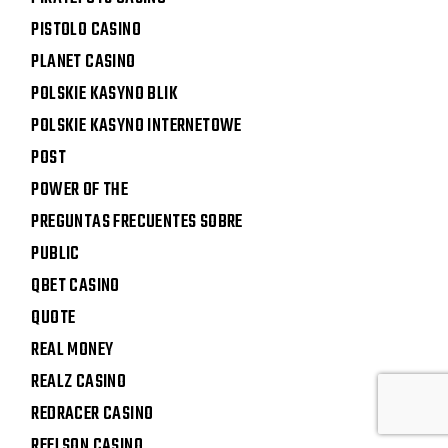
PISTOLO CASINO
PLANET CASINO
POLSKIE KASYNO BLIK
POLSKIE KASYNO INTERNETOWE
POST
POWER OF THE
PREGUNTAS FRECUENTES SOBRE
PUBLIC
QBET CASINO
QUOTE
REAL MONEY
REALZ CASINO
REDRACER CASINO
REELSON CASINO