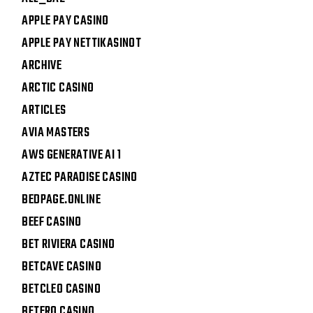
APPLE PAY CASINO
APPLE PAY NETTIKASINOT
ARCHIVE
ARCTIC CASINO
ARTICLES
AVIA MASTERS
AWS GENERATIVE AI 1
AZTEC PARADISE CASINO
BEDPAGE.ONLINE
BEEF CASINO
BET RIVIERA CASINO
BETCAVE CASINO
BETCLEO CASINO
BETERO CASINO