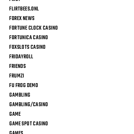
FLIRTBEES.ONL
FOREX NEWS
FORTUNE CLOCK CASINO
FORTUNICA CASINO
FOXSLOTS CASINO
FRIDAYROLL
FRIENDS
FRUMZI
FU FROG DEMO
GAMBLING
GAMBLING/CASINO
GAME
GAME SPOT CASINO
GAMES