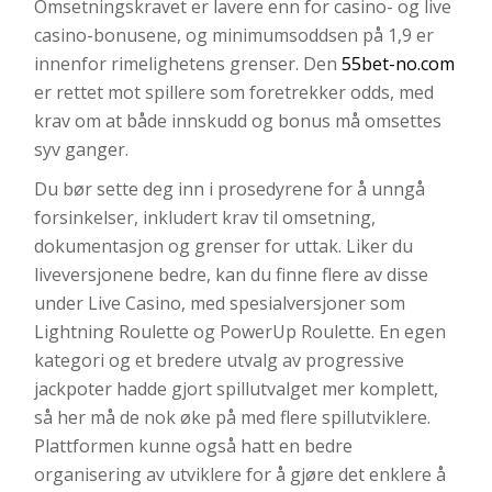
Omsetningskravet er lavere enn for casino- og live
casino-bonusene, og minimumsoddsen på 1,9 er
innenfor rimelighetens grenser. Den
55bet-no.com
er rettet mot spillere som foretrekker odds, med
krav om at både innskudd og bonus må omsettes
syv ganger.
Du bør sette deg inn i prosedyrene for å unngå
forsinkelser, inkludert krav til omsetning,
dokumentasjon og grenser for uttak. Liker du
liveversjonene bedre, kan du finne flere av disse
under Live Casino, med spesialversjoner som
Lightning Roulette og PowerUp Roulette. En egen
kategori og et bredere utvalg av progressive
jackpoter hadde gjort spillutvalget mer komplett,
så her må de nok øke på med flere spillutviklere.
Plattformen kunne også hatt en bedre
organisering av utviklere for å gjøre det enklere å