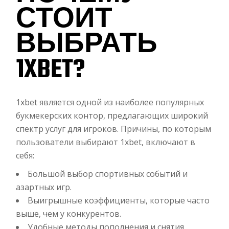
СТОИТ
ВЫБРАТЬ
1XBET?
1xbet является одной из наиболее популярных
букмекерских контор, предлагающих широкий
спектр услуг для игроков. Причины, по которым
пользователи выбирают 1xbet, включают в
себя:
Большой выбор спортивных событий и
азартных игр.
Выигрышные коэффициенты, которые часто
выше, чем у конкурентов.
Удобные методы пополнения и снятия