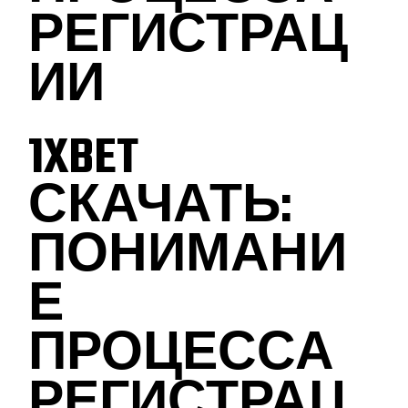
РЕГИСТРАЦ
ИИ
1XBET
СКАЧАТЬ:
ПОНИМАНИ
Е
ПРОЦЕССА
РЕГИСТРАЦ