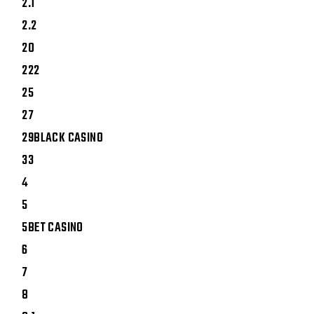
2.1
2.2
20
222
25
27
29BLACK CASINO
33
4
5
5BET CASINO
6
7
8