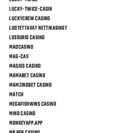
LUCKY-TWICE-CASIN
LUCKYCREW CASINO
LUOTETTAVAT NETTIKASINOT
LUSSURIO CASINO
MADCASINO
MAG-CAS
MAGIUS CASINO
MAMABET CASINO
MAMZINOBET CASINO
MATCH
MEGAFISHWINS CASINO
MINO CASINO
MONKEYAPP.APP
MR BEN CASINO