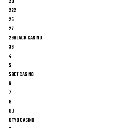
20
222
25
27
29BLACK CASINO
33
4
5
5BET CASINO
6
7
8
8.1
8TY8 CASINO