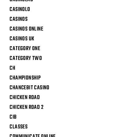
CASINOLO
CASINOS
CASINOS ONLINE
CASINOS UK
CATEGORY ONE
CATEGORY TWO
CH
CHAMPIONSHIP
CHANCEBIT CASINO
CHICKEN ROAD
CHICKEN ROAD 2
CIB
CLASSES
COMMUNICATE ONLINE