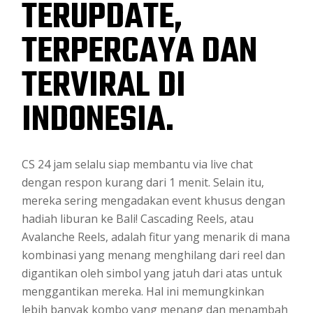
TERUPDATE,
TERPERCAYA DAN
TERVIRAL DI
INDONESIA.
CS 24 jam selalu siap membantu via live chat
dengan respon kurang dari 1 menit. Selain itu,
mereka sering mengadakan event khusus dengan
hadiah liburan ke Bali! Cascading Reels, atau
Avalanche Reels, adalah fitur yang menarik di mana
kombinasi yang menang menghilang dari reel dan
digantikan oleh simbol yang jatuh dari atas untuk
menggantikan mereka. Hal ini memungkinkan
lebih banyak kombo yang menang dan menambah