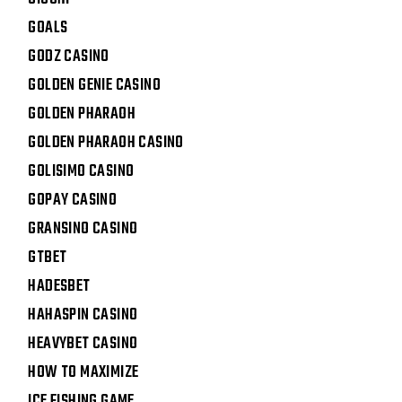
GOALS
GODZ CASINO
GOLDEN GENIE CASINO
GOLDEN PHARAOH
GOLDEN PHARAOH CASINO
GOLISIMO CASINO
GOPAY CASINO
GRANSINO CASINO
GTBET
HADESBET
HAHASPIN CASINO
HEAVYBET CASINO
HOW TO MAXIMIZE
ICE FISHING GAME