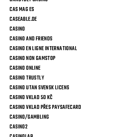
CAS MAG ES
CASEABLE.DE
CASINO
CASINO AND FRIENDS
CASINO EN LIGNE INTERNATIONAL
CASINO NON GAMSTOP
CASINO ONLINE
CASINO TRUSTLY
CASINO UTAN SVENSK LICENS
CASINO VKLAD 50 KČ
CASINO VKLAD PŘES PAYSAFECARD
CASINO/GAMBLING
CASINO2
CASINOLAB