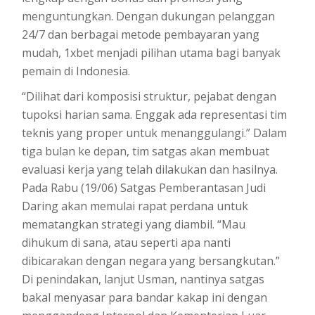
menguntungkan. Dengan dukungan pelanggan
24/7 dan berbagai metode pembayaran yang
mudah, 1xbet menjadi pilihan utama bagi banyak
pemain di Indonesia.
“Dilihat dari komposisi struktur, pejabat dengan
tupoksi harian sama. Enggak ada representasi tim
teknis yang proper untuk menanggulangi.” Dalam
tiga bulan ke depan, tim satgas akan membuat
evaluasi kerja yang telah dilakukan dan hasilnya.
Pada Rabu (19/06) Satgas Pemberantasan Judi
Daring akan memulai rapat perdana untuk
mematangkan strategi yang diambil. “Mau
dihukum di sana, atau seperti apa nanti
dibicarakan dengan negara yang bersangkutan.”
Di penindakan, lanjut Usman, nantinya satgas
bakal menyasar para bandar kakap ini dengan