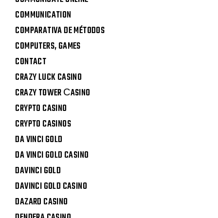
COMMUNICATION
COMPARATIVA DE MÉTODOS
COMPUTERS, GAMES
CONTACT
CRAZY LUCK CASINO
CRAZY TOWER СASINO
CRYPTO CASINO
CRYPTO CASINOS
DA VINCI GOLD
DA VINCI GOLD CASINO
DAVINCI GOLD
DAVINCI GOLD CASINO
DAZARD CASINO
DENDERA CASINO