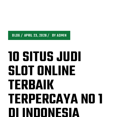
BLOG
APRIL 23, 2026
BY
ADMIN
10 SITUS JUDI
SLOT ONLINE
TERBAIK
TERPERCAYA NO 1
DI INDONESIA