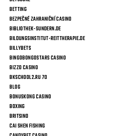
BETTING
BEZPEČNÉ ZAHRANIČNÍ CASINO
BIBLIOTHEK-SUNDERN.DE
BILDUNGSINSTITUT-REITTHERAPIE.DE
BILLYBETS
BINGOBONGOSTARS CASINO
BIZZO CASINO
BKSCHOOL2.RU 70
BLOG
BONUSKONG CASINO
BOXING
BRITSINO
CAI SHEN FISHING
CANDYBET CASINO