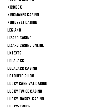
KICKBOX
KINGMAKER CASINO
KUDOSBET CASINO
LEGIANO
LIZARO CASINO
LIZARO CASINO ONLINE
LKTEXTS
LOLAJACK
LOLAJACK CASINO
LOTOHELP.RU 80
LUCKY CARNIVAL CASINO
LUCKY TWICE CASINO
LUCKY-BARRY-CASINO
LUCKY-TWICE