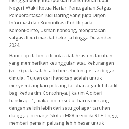
menggandeng Interpol dan Kementerian Luar
Negeri. Wakil Ketua Harian Pencegahan Satgas
Pemberantasan Judi Daring yang juga Dirjen
Informasi dan Komunikasi Publik pada
Kemenkoinfo, Usman Kansong, mengatakan
satgas diberi mandat bekerja hingga Desember
2024.
Handicap dalam judi bola adalah sistem taruhan
yang memberikan keunggulan atau kekurangan
(voor) pada salah satu tim sebelum pertandingan
dimulai. Tujuan dari handicap adalah untuk
menyeimbangkan peluang taruhan agar lebih adil
bagi kedua tim. Contohnya, jika tim A diberi
handicap -1, maka tim tersebut harus menang
dengan selisih lebih dari satu gol agar taruhan
dianggap menang. Slot di M88 memiliki RTP tinggi,
memberi pemain peluang lebih besar untuk