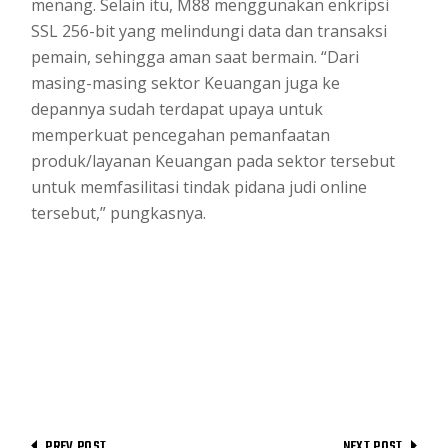
menang. Selain itu, M88 menggunakan enkripsi
SSL 256-bit yang melindungi data dan transaksi
pemain, sehingga aman saat bermain. “Dari
masing-masing sektor Keuangan juga ke
depannya sudah terdapat upaya untuk
memperkuat pencegahan pemanfaatan
produk/layanan Keuangan pada sektor tersebut
untuk memfasilitasi tindak pidana judi online
tersebut,” pungkasnya.
PREV POST
NEXT POST