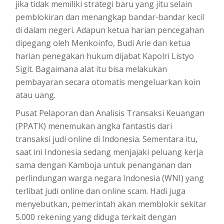
jika tidak memiliki strategi baru yang jitu selain
pemblokiran dan menangkap bandar-bandar kecil
di dalam negeri. Adapun ketua harian pencegahan
dipegang oleh Menkoinfo, Budi Arie dan ketua
harian penegakan hukum dijabat Kapolri Listyo
Sigit. Bagaimana alat itu bisa melakukan
pembayaran secara otomatis mengeluarkan koin
atau uang.
Pusat Pelaporan dan Analisis Transaksi Keuangan
(PPATK) menemukan angka fantastis dari
transaksi judi online di Indonesia. Sementara itu,
saat ini Indonesia sedang menjajaki peluang kerja
sama dengan Kamboja untuk penanganan dan
perlindungan warga negara Indonesia (WNI) yang
terlibat judi online dan online scam. Hadi juga
menyebutkan, pemerintah akan memblokir sekitar
5.000 rekening yang diduga terkait dengan