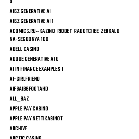
9
A16Z GENERATIVE AI
A16Z GENERATIVE AI 1
ACOMICS.RU~KAZINO-RIOBET-RABOTCHEE-ZERKALO-
NA-SEGODNYA 100
ADELL CASINO
ADOBE GENERATIVE AI 8
AI IN FINANCE EXAMPLES 1
AI-GIRLFRIEND
AIF3AIB6FOOTAHD
ALL_BAZ
APPLE PAY CASINO
APPLE PAY NETTIKASINOT
ARCHIVE
ARCTIC CASINO