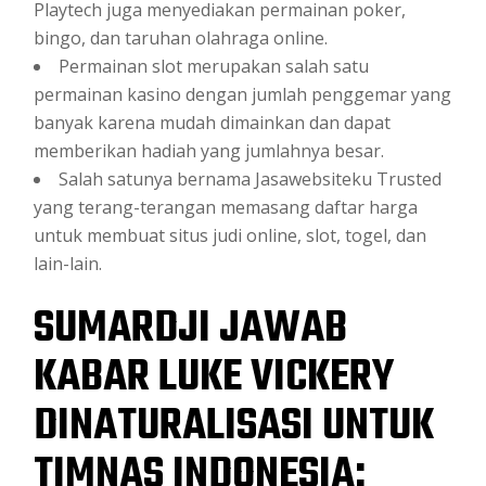
Playtech juga menyediakan permainan poker,
bingo, dan taruhan olahraga online.
Permainan slot merupakan salah satu
permainan kasino dengan jumlah penggemar yang
banyak karena mudah dimainkan dan dapat
memberikan hadiah yang jumlahnya besar.
Salah satunya bernama Jasawebsiteku Trusted
yang terang-terangan memasang daftar harga
untuk membuat situs judi online, slot, togel, dan
lain-lain.
SUMARDJI JAWAB
KABAR LUKE VICKERY
DINATURALISASI UNTUK
TIMNAS INDONESIA: