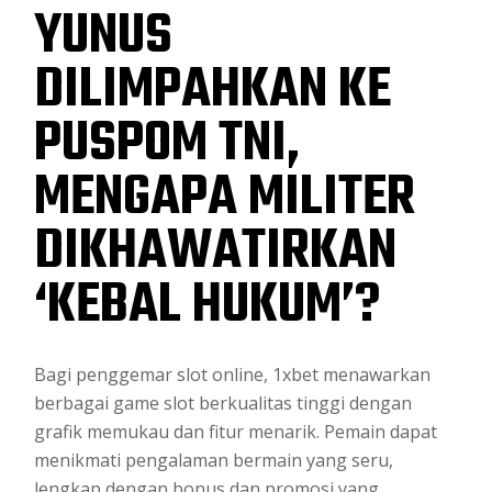
YUNUS
DILIMPAHKAN KE
PUSPOM TNI,
MENGAPA MILITER
DIKHAWATIRKAN
‘KEBAL HUKUM’?
Bagi penggemar slot online, 1xbet menawarkan
berbagai game slot berkualitas tinggi dengan
grafik memukau dan fitur menarik. Pemain dapat
menikmati pengalaman bermain yang seru,
lengkap dengan bonus dan promosi yang