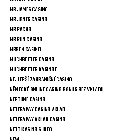
MR JAMES CASINO
MR JONES CASINO
MR PACHO
MR RUN CASINO
MRBEN CASINO
MUCHBETTER CASINO
MUCHBETTER KASINOT
NEJLEPŠÍ ZAHRANIČNÍ CASINO
NĚMECKÉ ONLINE CASINO BONUS BEZ VKLADU
NEPTUNE CASINO
NETERAPAY CASINO VKLAD
NETERAPAY VKLAD CASINO
NETTIKASINO SIIRTO
NEW