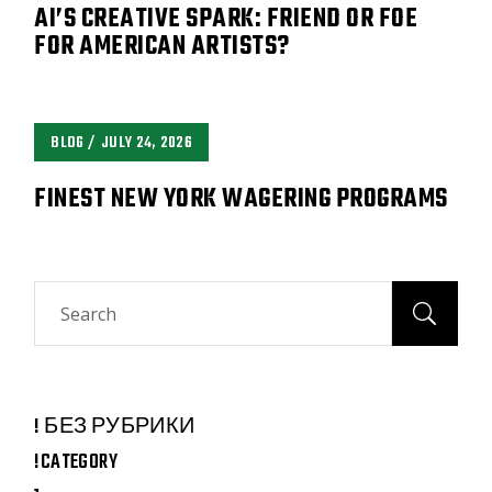
AI’S CREATIVE SPARK: FRIEND OR FOE
FOR AMERICAN ARTISTS?
BLOG
JULY 24, 2026
FINEST NEW YORK WAGERING PROGRAMS
Search
! БЕЗ РУБРИКИ
!CATEGORY