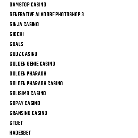
GAMSTOP CASINO
GENERATIVE AI ADOBE PHOTOSHOP 3
GINJA CASINO
GIOCHI
GOALS
GODZ CASINO
GOLDEN GENIE CASINO
GOLDEN PHARAOH
GOLDEN PHARAOH CASINO
GOLISIMO CASINO
GOPAY CASINO
GRANSINO CASINO
GTBET
HADESBET