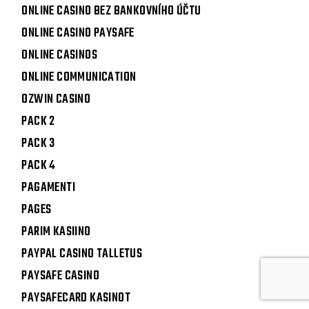
ONLINE CASINO BEZ BANKOVNÍHO ÚČTU
ONLINE CASINO PAYSAFE
ONLINE CASINOS
ONLINE COMMUNICATION
OZWIN CASINO
PACK 2
PACK 3
PACK 4
PAGAMENTI
PAGES
PARIM KASIINO
PAYPAL CASINO TALLETUS
PAYSAFE CASINO
PAYSAFECARD KASINOT