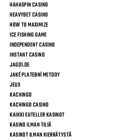
HAHASPIN CASINO
HEAVYBET CASINO
HOW TO MAXIMIZE
ICE FISHING GAME
INDEPENDENT CASINO
INSTANT CASINO
JAGD1.DE
JAKÉ PLATEBNÍ METODY
JEUX
KACHINGO
KACHINGO CASINO
KAIKKI EUTELLER KASINOT
KASINO ILMAN TILIÄ
KASINOT ILMAN KIERRÄTYSTÄ