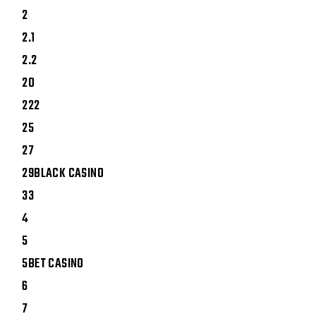
2
2.1
2.2
20
222
25
27
29BLACK CASINO
33
4
5
5BET CASINO
6
7