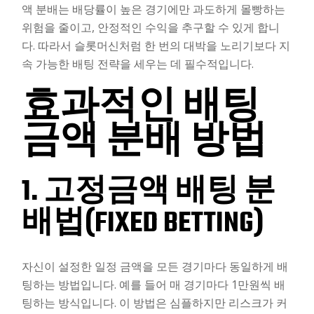
액 분배는 배당률이 높은 경기에만 과도하게 몰빵하는
위험을 줄이고, 안정적인 수익을 추구할 수 있게 합니
다. 따라서 슬롯머신처럼 한 번의 대박을 노리기보다 지
속 가능한 배팅 전략을 세우는 데 필수적입니다.
효과적인 배팅
금액 분배 방법
1. 고정금액 배팅 분
배법(FIXED BETTING)
자신이 설정한 일정 금액을 모든 경기마다 동일하게 배
팅하는 방법입니다. 예를 들어 매 경기마다 1만원씩 배
팅하는 방식입니다. 이 방법은 심플하지만 리스크가 커