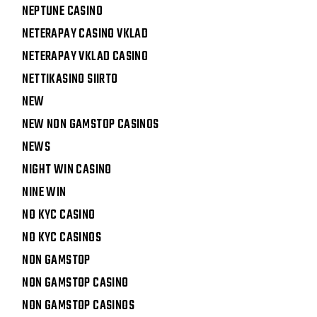
NEPTUNE CASINO
NETERAPAY CASINO VKLAD
NETERAPAY VKLAD CASINO
NETTIKASINO SIIRTO
NEW
NEW NON GAMSTOP CASINOS
NEWS
NIGHT WIN CASINO
NINE WIN
NO KYC CASINO
NO KYC CASINOS
NON GAMSTOP
NON GAMSTOP CASINO
NON GAMSTOP CASINOS