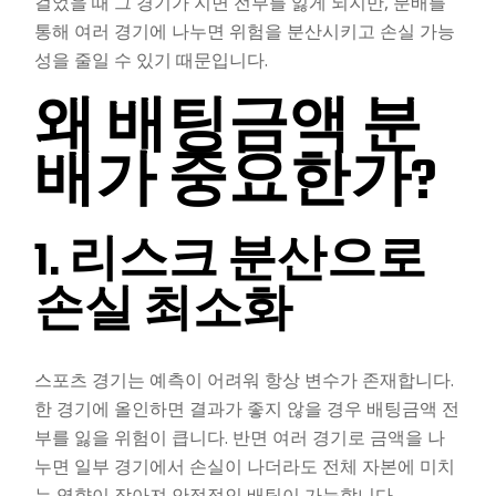
걸었을 때 그 경기가 지면 전부를 잃게 되지만, 분배를
통해 여러 경기에 나누면 위험을 분산시키고 손실 가능
성을 줄일 수 있기 때문입니다.
왜 배팅금액 분
배가 중요한가?
1. 리스크 분산으로
손실 최소화
스포츠 경기는 예측이 어려워 항상 변수가 존재합니다.
한 경기에 올인하면 결과가 좋지 않을 경우 배팅금액 전
부를 잃을 위험이 큽니다. 반면 여러 경기로 금액을 나
누면 일부 경기에서 손실이 나더라도 전체 자본에 미치
는 영향이 작아져 안정적인 배팅이 가능합니다.