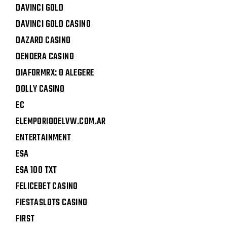
DAVINCI GOLD
DAVINCI GOLD CASINO
DAZARD CASINO
DENDERA CASINO
DIAFORMRX: O ALEGERE
DOLLY CASINO
EC
ELEMPORIODELVW.COM.AR
ENTERTAINMENT
ESA
ESA 100 TXT
FELICEBET CASINO
FIESTASLOTS CASINO
FIRST