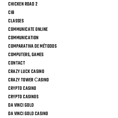
CHICKEN ROAD 2
CIB
CLASSES
COMMUNICATE ONLINE
COMMUNICATION
COMPARATIVA DE MÉTODOS
COMPUTERS, GAMES
CONTACT
CRAZY LUCK CASINO
CRAZY TOWER СASINO
CRYPTO CASINO
CRYPTO CASINOS
DA VINCI GOLD
DA VINCI GOLD CASINO