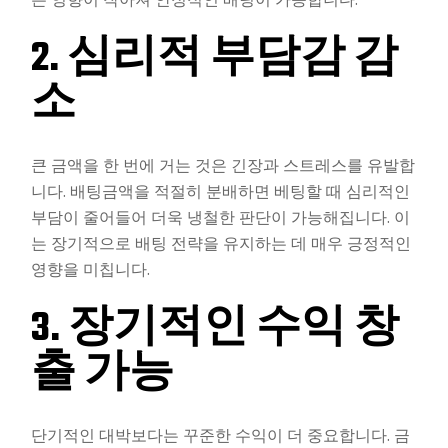
2. 심리적 부담감 감
소
큰 금액을 한 번에 거는 것은 긴장과 스트레스를 유발합
니다. 배팅금액을 적절히 분배하면 베팅할 때 심리적인
부담이 줄어들어 더욱 냉철한 판단이 가능해집니다. 이
는 장기적으로 배팅 전략을 유지하는 데 매우 긍정적인
영향을 미칩니다.
3. 장기적인 수익 창
출 가능
단기적인 대박보다는 꾸준한 수익이 더 중요합니다. 금