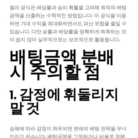
켈리 공식은 배당률과 승리 확률을 고려해 최적의 배팅
금액을 산출하는 수학적인 방법입니다. 이 공식을 이용
하면 기대 수익을 최대화하면서도 파산 위험을 줄일 수
있습니다. 다만 승률과 배당률을 정확하게 예측하는 것
이 쉽지 않아 실무적으로는 보조적으로 활용됩니다.
배팅금액 분배
시 주의할 점
1. 감정에 휘둘리지
말 것
승패에 따라 감정이 좌우되면 본래의 배팅 전략을 무너
뜨리기 쉽습니다. 배팅금액을 고정하거나 비율로 정해