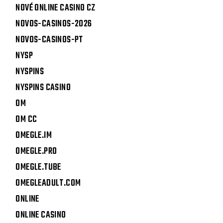
NOVÉ ONLINE CASINO CZ
NOVOS-CASINOS-2026
NOVOS-CASINOS-PT
NYSP
NYSPINS
NYSPINS CASINO
OM
OM CC
OMEGLE.IM
OMEGLE.PRO
OMEGLE.TUBE
OMEGLEADULT.COM
ONLINE
ONLINE CASINO