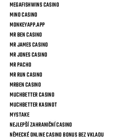
MEGAFISHWINS CASINO
MINO CASINO
MONKEYAPP.APP
MR BEN CASINO
MR JAMES CASINO
MR JONES CASINO
MR PACHO
MR RUN CASINO
MRBEN CASINO
MUCHBETTER CASINO
MUCHBETTER KASINOT
MYSTAKE
NEJLEPŠÍ ZAHRANIČNÍ CASINO
NĚMECKÉ ONLINE CASINO BONUS BEZ VKLADU