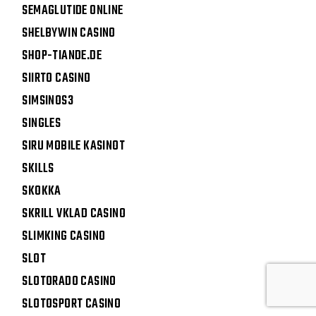
SEMAGLUTIDE ONLINE
SHELBYWIN CASINO
SHOP-TIANDE.DE
SIIRTO CASINO
SIMSINOS3
SINGLES
SIRU MOBILE KASINOT
SKILLS
SKOKKA
SKRILL VKLAD CASINO
SLIMKING CASINO
SLOT
SLOTORADO CASINO
SLOTOSPORT CASINO