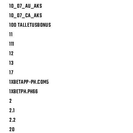
10_07_AU_AKS
10_07_CA_AKS
100 TALLETUSBONUS
11
111
12
13
17
1XBETAPP-PH.COM5
1XBETPH.PH66
2
2.1
2.2
20