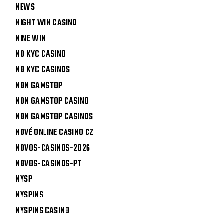
NEWS
NIGHT WIN CASINO
NINE WIN
NO KYC CASINO
NO KYC CASINOS
NON GAMSTOP
NON GAMSTOP CASINO
NON GAMSTOP CASINOS
NOVÉ ONLINE CASINO CZ
NOVOS-CASINOS-2026
NOVOS-CASINOS-PT
NYSP
NYSPINS
NYSPINS CASINO