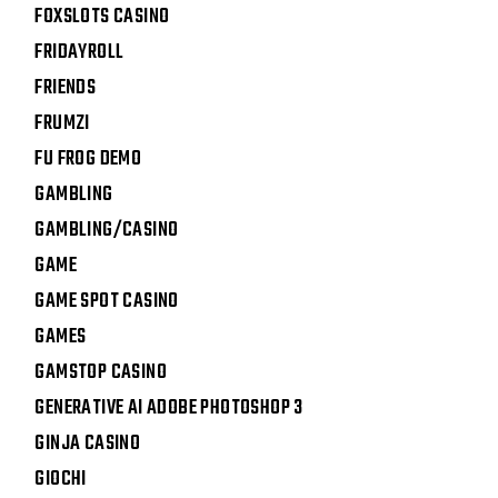
FOXSLOTS CASINO
FRIDAYROLL
FRIENDS
FRUMZI
FU FROG DEMO
GAMBLING
GAMBLING/CASINO
GAME
GAME SPOT CASINO
GAMES
GAMSTOP CASINO
GENERATIVE AI ADOBE PHOTOSHOP 3
GINJA CASINO
GIOCHI