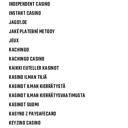
INDEPENDENT CASINO
INSTANT CASINO
JAGD1.DE
JAKÉ PLATEBNÍ METODY
JEUX
KACHINGO
KACHINGO CASINO
KAIKKI EUTELLER KASINOT
KASINO ILMAN TILIÄ
KASINOT ILMAN KIERRÄTYSTÄ
KASINOT ILMAN KIERRÄTYSVAATIMUSTA
KASINOT SUOMI
KASYNO Z PAYSAFECARD
KEYZINO CASINO