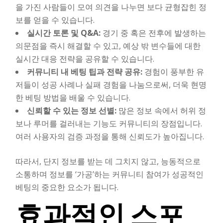
을 가진 사람들이 모여 의견을 나누면 보다 균형잡힌 정
보를 얻을 수 있습니다.
실시간 토론 및 Q&A:
경기 중 혹은 전후에 발생하는
의문점을 즉시 해결할 수 있고, 예상 밖 변수들에 대한
실시간 대응 전략을 공유할 수 있습니다.
커뮤니티 내 베팅 팁과 전략 공유:
경험이 풍부한 유
저들이 성공 사례나 실패 경험을 나눔으로써, 더욱 현명
한 베팅 방법을 배울 수 있습니다.
신뢰할 수 있는 정보 선별:
많은 정보 속에서 허위 정
보나 루머를 걸러내는 기능도 커뮤니티의 장점입니다.
여러 사용자의 검증 과정을 통해 신뢰도가 높아집니다.
따라서, 단지 정보를 받는 데 그치지 않고, 능동적으로
소통하며 정보를 ‘가공’하는 커뮤니티 참여가 성공적인
베팅의 중요한 요소가 됩니다.
효과적인 스포