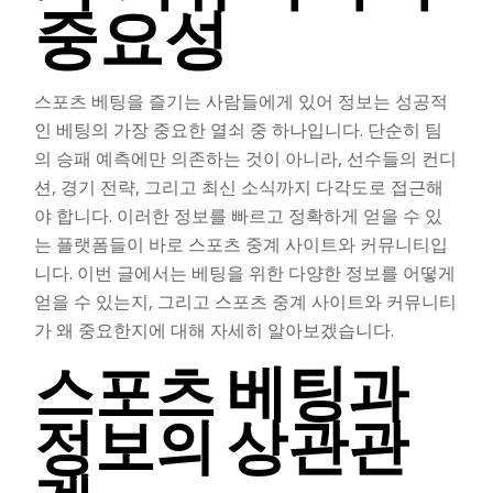
중요성
스포츠 베팅을 즐기는 사람들에게 있어 정보는 성공적
인 베팅의 가장 중요한 열쇠 중 하나입니다. 단순히 팀
의 승패 예측에만 의존하는 것이 아니라, 선수들의 컨디
션, 경기 전략, 그리고 최신 소식까지 다각도로 접근해
야 합니다. 이러한 정보를 빠르고 정확하게 얻을 수 있
는 플랫폼들이 바로 스포츠 중계 사이트와 커뮤니티입
니다. 이번 글에서는 베팅을 위한 다양한 정보를 어떻게
얻을 수 있는지, 그리고 스포츠 중계 사이트와 커뮤니티
가 왜 중요한지에 대해 자세히 알아보겠습니다.
스포츠 베팅과
정보의 상관관