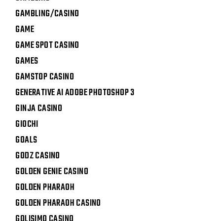
GAMBLING/CASINO
GAME
GAME SPOT CASINO
GAMES
GAMSTOP CASINO
GENERATIVE AI ADOBE PHOTOSHOP 3
GINJA CASINO
GIOCHI
GOALS
GODZ CASINO
GOLDEN GENIE CASINO
GOLDEN PHARAOH
GOLDEN PHARAOH CASINO
GOLISIMO CASINO