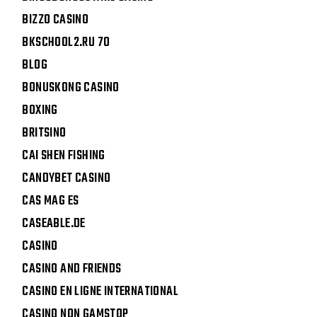
BIZZO CASINO
BKSCHOOL2.RU 70
BLOG
BONUSKONG CASINO
BOXING
BRITSINO
CAI SHEN FISHING
CANDYBET CASINO
CAS MAG ES
CASEABLE.DE
CASINO
CASINO AND FRIENDS
CASINO EN LIGNE INTERNATIONAL
CASINO NON GAMSTOP