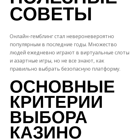
СОВЕТЫ
Онлайн-гемблинг стал невероневероятно
популярным в последние годы. Множество
людей ежедневно играют в виртуальные слоты
и азартные игры, но не все знают, как
правильно выбрать безопасную платформу.
ОСНОВНЫЕ
КРИТЕРИИ
ВЫБОРА
КАЗИНО