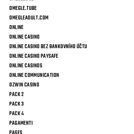
OMEGLE.TUBE
OMEGLEADULT.COM
ONLINE
ONLINE CASINO
ONLINE CASINO BEZ BANKOVNÍHO ÚČTU
ONLINE CASINO PAYSAFE
ONLINE CASINOS
ONLINE COMMUNICATION
OZWIN CASINO
PACK 2
PACK 3
PACK 4
PAGAMENTI
PAGES