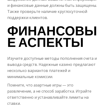
и финансовые данные должны быть защищены.
Также проверьте наличие круглосуточной
поддержки клиентов.
ФИНАНСОВЫ
Е АСПЕКТЫ
Изучите доступные методы пополнения счета и
вывода средств. Надежные казино предлагают
несколько вариантов платежей и
минимальные комиссии.
Помните, что азартные игры — это
развлечение, а не способ заработка. Играйте
ответственно и устанавливайте лимиты на
ставки.