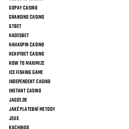
GOPAY CASINO
GRANSINO CASINO
GTBET
HADESBET
HAHASPIN CASINO
HEAVYBET CASINO
HOW TO MAXIMIZE
ICE FISHING GAME
INDEPENDENT CASINO
INSTANT CASINO
JAGD1.DE
JAKÉ PLATEBNÍ METODY
JEUX
KACHINGO