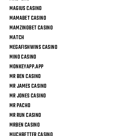
MAGIUS CASINO
MAMABET CASINO
MAMZINOBET CASINO
MATCH
MEGAFISHWINS CASINO
MINO CASINO
MONKEYAPP.APP
MR BEN CASINO
MR JAMES CASINO
MR JONES CASINO
MR PACHO
MR RUN CASINO
MRBEN CASINO
MUCHBETTER CASINO