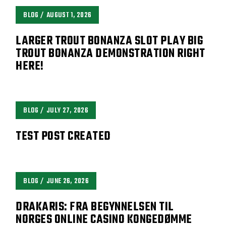
BLOG
AUGUST 1, 2026
LARGER TROUT BONANZA SLOT PLAY BIG
TROUT BONANZA DEMONSTRATION RIGHT
HERE!
BLOG
JULY 27, 2026
TEST POST CREATED
BLOG
JUNE 26, 2026
DRAKARIS: FRA BEGYNNELSEN TIL
NORGES ONLINE CASINO KONGEDØMME