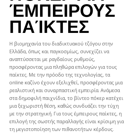
ΈΜΠΕΙΡΟΥΣ
ΠΑΊΚΤΕΣ
Η βιομηχανία του διαδικτυακού τζόγου στην
Ελλάδα, όπως και παγκοσμίως, συνεχίζει να
αναπτύσσεται με ραγδαίους ρυθμούς,
προσφέροντας μια πληθώρα επιλογών για τους
παίκτες. Με την πρόοδο της τεχνολογίας, τα
online καζίνο έχουν εξελιχθεί, προσφέροντας μια
ρεαλιστική και συναρπαστική εμπειρία. Ανάμεσα
στα δημοφιλή παιχνίδια, το βίντεο πόκερ κατέχει
μια ξεχωριστή θέση, καθώς συνδυάζει την τύχη
με την στρατηγική. Για τους έμπειρους παίκτες, η
επιλογή της σωστής παραλλαγής είναι κρίσιμη για
τη μεγιστοποίηση των πιθανοτήτων κέρδους.