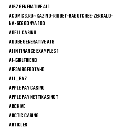
A16Z GENERATIVE AI 1
ACOMICS.RU~KAZINO-RIOBET-RABOTCHEE-ZERKALO-
NA-SEGODNYA 100
ADELL CASINO
ADOBE GENERATIVE AI 8
AI IN FINANCE EXAMPLES 1
AI-GIRLFRIEND
AIF3AIB6FOOTAHD
ALL_BAZ
APPLE PAY CASINO
APPLE PAY NETTIKASINOT
ARCHIVE
ARCTIC CASINO
ARTICLES