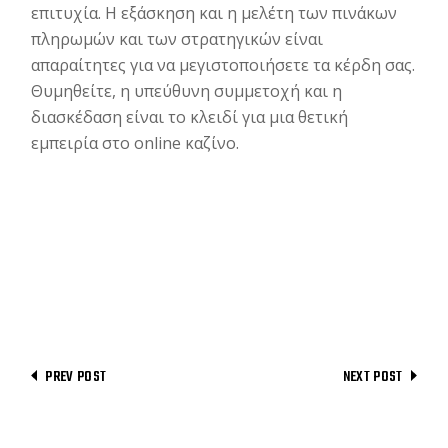
επιτυχία. Η εξάσκηση και η μελέτη των πινάκων
πληρωμών και των στρατηγικών είναι
απαραίτητες για να μεγιστοποιήσετε τα κέρδη σας.
Θυμηθείτε, η υπεύθυνη συμμετοχή και η
διασκέδαση είναι το κλειδί για μια θετική
εμπειρία στο online καζίνο.
PREV POST
NEXT POST