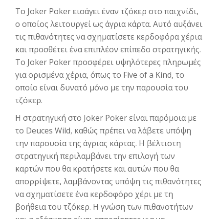
Το Joker Poker εισάγει έναν τζόκερ στο παιχνίδι,
ο οποίος λειτουργεί ως άγρια κάρτα. Αυτό αυξάνει
τις πιθανότητες να σχηματίσετε κερδοφόρα χέρια
και προσθέτει ένα επιπλέον επίπεδο στρατηγικής.
Το Joker Poker προσφέρει υψηλότερες πληρωμές
για ορισμένα χέρια, όπως το Five of a Kind, το
οποίο είναι δυνατό μόνο με την παρουσία του
τζόκερ.
Η στρατηγική στο Joker Poker είναι παρόμοια με
το Deuces Wild, καθώς πρέπει να λάβετε υπόψη
την παρουσία της άγριας κάρτας. Η βέλτιστη
στρατηγική περιλαμβάνει την επιλογή των
καρτών που θα κρατήσετε και αυτών που θα
απορρίψετε, λαμβάνοντας υπόψη τις πιθανότητες
να σχηματίσετε ένα κερδοφόρο χέρι με τη
βοήθεια του τζόκερ. Η γνώση των πιθανοτήτων