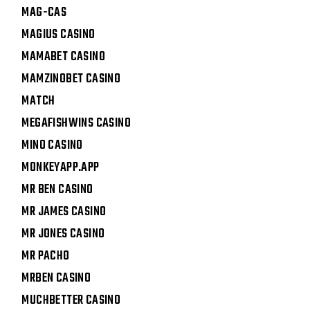
MAG-CAS
MAGIUS CASINO
MAMABET CASINO
MAMZINOBET CASINO
MATCH
MEGAFISHWINS CASINO
MINO CASINO
MONKEYAPP.APP
MR BEN CASINO
MR JAMES CASINO
MR JONES CASINO
MR PACHO
MRBEN CASINO
MUCHBETTER CASINO