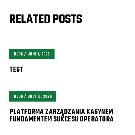
RELATED POSTS
BLOG
JUNE 1, 2026
TEST
BLOG
JULY 16, 2026
PLATFORMA ZARZĄDZANIA KASYNEM
FUNDAMENTEM SUKCESU OPERATORA