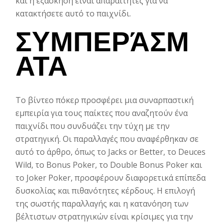
και η εξάσκηση είναι απαραίτητες για να
κατακτήσετε αυτό το παιχνίδι.
ΣΥΜΠΕΡΆΣΜ
ΑΤΑ
Το βίντεο πόκερ προσφέρει μια συναρπαστική
εμπειρία για τους παίκτες που αναζητούν ένα
παιχνίδι που συνδυάζει την τύχη με την
στρατηγική. Οι παραλλαγές που αναφέρθηκαν σε
αυτό το άρθρο, όπως το Jacks or Better, το Deuces
Wild, το Bonus Poker, το Double Bonus Poker και
το Joker Poker, προσφέρουν διαφορετικά επίπεδα
δυσκολίας και πιθανότητες κέρδους. Η επιλογή
της σωστής παραλλαγής και η κατανόηση των
βέλτιστων στρατηγικών είναι κρίσιμες για την