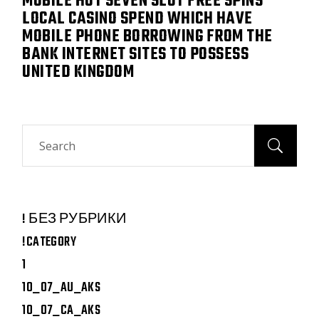
MOBILE HOT SEVEN SLOT FREE SPINS
LOCAL CASINO SPEND WHICH HAVE
MOBILE PHONE BORROWING FROM THE
BANK INTERNET SITES TO POSSESS
UNITED KINGDOM
Search
! БЕЗ РУБРИКИ
!CATEGORY
1
10_07_AU_AKS
10_07_CA_AKS