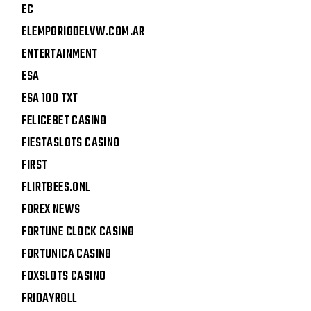
EC
ELEMPORIODELVW.COM.AR
ENTERTAINMENT
ESA
ESA 100 TXT
FELICEBET CASINO
FIESTASLOTS CASINO
FIRST
FLIRTBEES.ONL
FOREX NEWS
FORTUNE CLOCK CASINO
FORTUNICA CASINO
FOXSLOTS CASINO
FRIDAYROLL