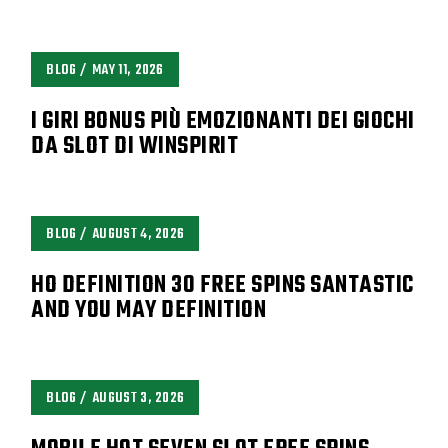
BLOG
MAY 11, 2026
I GIRI BONUS PIÙ EMOZIONANTI DEI GIOCHI
DA SLOT DI WINSPIRIT
BLOG
AUGUST 4, 2026
HO DEFINITION 30 FREE SPINS SANTASTIC
AND YOU MAY DEFINITION
BLOG
AUGUST 3, 2026