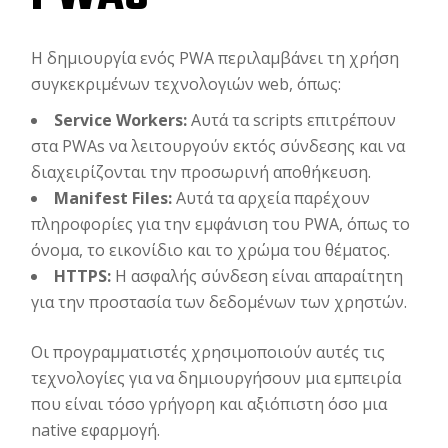
Η δημιουργία ενός PWA περιλαμβάνει τη χρήση
συγκεκριμένων τεχνολογιών web, όπως:
Service Workers:
Αυτά τα scripts επιτρέπουν
στα PWAs να λειτουργούν εκτός σύνδεσης και να
διαχειρίζονται την προσωρινή αποθήκευση.
Manifest Files:
Αυτά τα αρχεία παρέχουν
πληροφορίες για την εμφάνιση του PWA, όπως το
όνομα, το εικονίδιο και το χρώμα του θέματος.
HTTPS:
Η ασφαλής σύνδεση είναι απαραίτητη
για την προστασία των δεδομένων των χρηστών.
Οι προγραμματιστές χρησιμοποιούν αυτές τις
τεχνολογίες για να δημιουργήσουν μια εμπειρία
που είναι τόσο γρήγορη και αξιόπιστη όσο μια
native εφαρμογή.