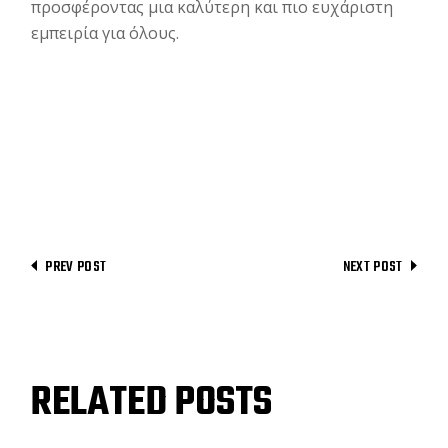
προσφέροντας μια καλύτερη και πιο ευχάριστη
εμπειρία για όλους.
PREV POST
NEXT POST
RELATED POSTS