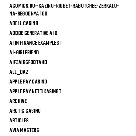
ACOMICS.RU~KAZINO-RIOBET-RABOTCHEE-ZERKALO-
NA-SEGODNYA 100
ADELL CASINO
ADOBE GENERATIVE AI 8
AI IN FINANCE EXAMPLES 1
AI-GIRLFRIEND
AIF3AIB6FOOTAHD
ALL_BAZ
APPLE PAY CASINO
APPLE PAY NETTIKASINOT
ARCHIVE
ARCTIC CASINO
ARTICLES
AVIA MASTERS