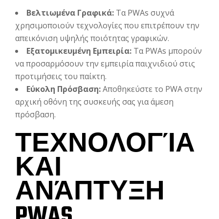
Βελτιωμένα Γραφικά:
Τα PWAs συχνά
χρησιμοποιούν τεχνολογίες που επιτρέπουν την
απεικόνιση υψηλής ποιότητας γραφικών.
Εξατομικευμένη Εμπειρία:
Τα PWAs μπορούν
να προσαρμόσουν την εμπειρία παιχνιδιού στις
προτιμήσεις του παίκτη.
Εύκολη Πρόσβαση:
Αποθηκεύστε το PWA στην
αρχική οθόνη της συσκευής σας για άμεση
πρόσβαση.
ΤΕΧΝΟΛΟΓΊΑ
ΚΑΙ
ΑΝΆΠΤΥΞΗ
PWAS