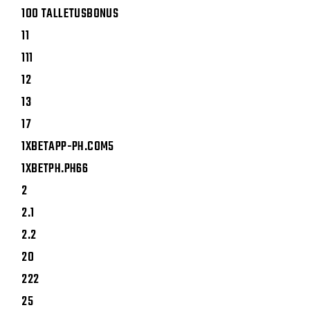
100 TALLETUSBONUS
11
111
12
13
17
1XBETAPP-PH.COM5
1XBETPH.PH66
2
2.1
2.2
20
222
25