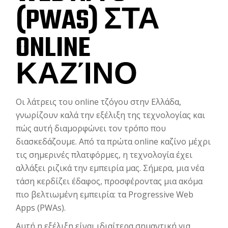
(PWAS) ΣΤΑ
ONLINE
ΚΑΖΊΝΟ
Οι λάτρεις του online τζόγου στην Ελλάδα,
γνωρίζουν καλά την εξέλιξη της τεχνολογίας και
πώς αυτή διαμορφώνει τον τρόπο που
διασκεδάζουμε. Από τα πρώτα online καζίνο μέχρι
τις σημερινές πλατφόρμες, η τεχνολογία έχει
αλλάξει ριζικά την εμπειρία μας. Σήμερα, μια νέα
τάση κερδίζει έδαφος, προσφέροντας μια ακόμα
πιο βελτιωμένη εμπειρία: τα Progressive Web
Apps (PWAs).
Αυτή η εξέλιξη είναι ιδιαίτερα σημαντική για