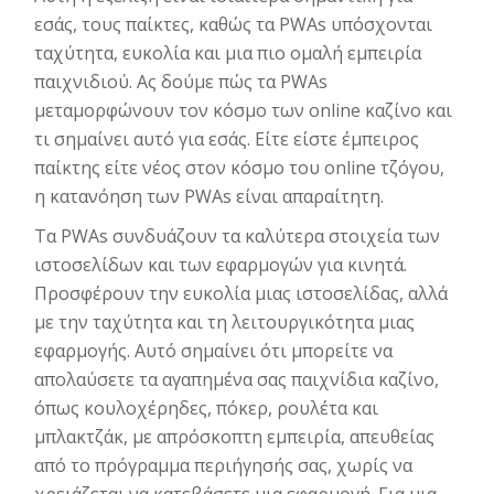
εσάς, τους παίκτες, καθώς τα PWAs υπόσχονται
ταχύτητα, ευκολία και μια πιο ομαλή εμπειρία
παιχνιδιού. Ας δούμε πώς τα PWAs
μεταμορφώνουν τον κόσμο των online καζίνο και
τι σημαίνει αυτό για εσάς. Είτε είστε έμπειρος
παίκτης είτε νέος στον κόσμο του online τζόγου,
η κατανόηση των PWAs είναι απαραίτητη.
Τα PWAs συνδυάζουν τα καλύτερα στοιχεία των
ιστοσελίδων και των εφαρμογών για κινητά.
Προσφέρουν την ευκολία μιας ιστοσελίδας, αλλά
με την ταχύτητα και τη λειτουργικότητα μιας
εφαρμογής. Αυτό σημαίνει ότι μπορείτε να
απολαύσετε τα αγαπημένα σας παιχνίδια καζίνο,
όπως κουλοχέρηδες, πόκερ, ρουλέτα και
μπλακτζάκ, με απρόσκοπτη εμπειρία, απευθείας
από το πρόγραμμα περιήγησής σας, χωρίς να