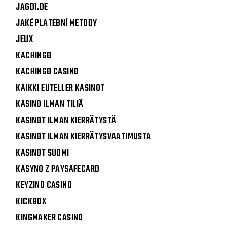
JAGD1.DE
JAKÉ PLATEBNÍ METODY
JEUX
KACHINGO
KACHINGO CASINO
KAIKKI EUTELLER KASINOT
KASINO ILMAN TILIÄ
KASINOT ILMAN KIERRÄTYSTÄ
KASINOT ILMAN KIERRÄTYSVAATIMUSTA
KASINOT SUOMI
KASYNO Z PAYSAFECARD
KEYZINO CASINO
KICKBOX
KINGMAKER CASINO