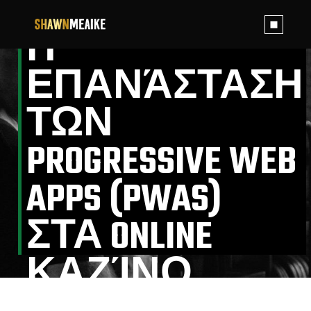
Skip
to
the
Η
content
ΕΠΑΝΆΣΤΑΣΗ
ΤΩΝ
PROGRESSIVE WEB
APPS (PWAS)
ΣΤΑ ONLINE
ΚΑΖΊΝΟ