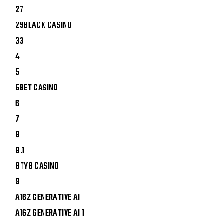
27
29BLACK CASINO
33
4
5
5BET CASINO
6
7
8
8.1
8TY8 CASINO
9
A16Z GENERATIVE AI
A16Z GENERATIVE AI 1