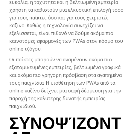
ευκολία, η ταχύτητα και η βελτιωμένη εμπειρία
χρήστη τα καθιστούν μια ελκυστική επιλογή τόσο
για τους παίκτες όσο και για τους χειριστές
καζίνο. Καθώς η τεχνολογία συνεχίζει να
εξελίσσεται, είναι πιθανό να δούμε ακόμα πιο
καινοτόμες εφαρμογές των PWAs στον κόσμο του
online τζόγου.
Οι παίκτες μπορούν να αναμένουν ακόμα πιο
εξατομικευμένες εμπειρίες, βελτιωμένα γραφικά
και ακόμα πιο γρήγορη πρόσβαση στα αγαπημένα
τους παιχνίδια. Η υιοθέτηση των PWAs από τα
online καζίνο δείχνει μια σαφή δέσμευση για την
παροχή της καλύτερης δυνατής εμπειρίας
παιχνιδιού.
ΣΥΝΟΨΊΖΟΝΤ