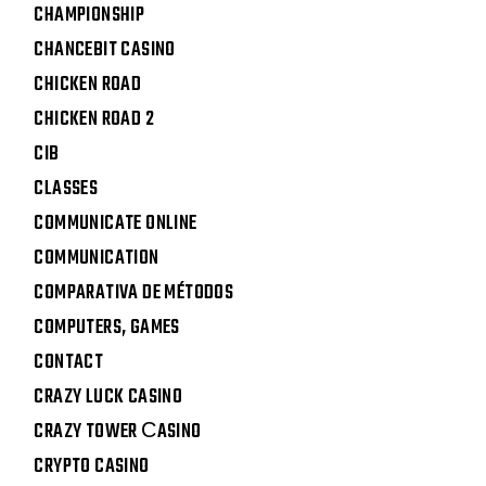
CHAMPIONSHIP
CHANCEBIT CASINO
CHICKEN ROAD
CHICKEN ROAD 2
CIB
CLASSES
COMMUNICATE ONLINE
COMMUNICATION
COMPARATIVA DE MÉTODOS
COMPUTERS, GAMES
CONTACT
CRAZY LUCK CASINO
CRAZY TOWER СASINO
CRYPTO CASINO