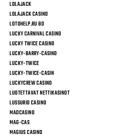
LOLAJACK
LOLAJACK CASINO
LOTOHELP.RU 80
LUCKY CARNIVAL CASINO
LUCKY TWICE CASINO
LUCKY-BARRY-CASINO
LUCKY-TWICE
LUCKY-TWICE-CASIN
LUCKYCREW CASINO
LUOTETTAVAT NETTIKASINOT
LUSSURIO CASINO
MADCASINO
MAG-CAS
MAGIUS CASINO