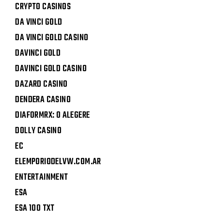
CRYPTO CASINOS
DA VINCI GOLD
DA VINCI GOLD CASINO
DAVINCI GOLD
DAVINCI GOLD CASINO
DAZARD CASINO
DENDERA CASINO
DIAFORMRX: O ALEGERE
DOLLY CASINO
EC
ELEMPORIODELVW.COM.AR
ENTERTAINMENT
ESA
ESA 100 TXT