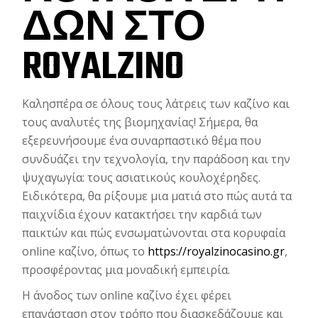
ΔΩΝ ΣΤΟ
ROYALZINO
Καλησπέρα σε όλους τους λάτρεις των καζίνο και
τους αναλυτές της βιομηχανίας! Σήμερα, θα
εξερευνήσουμε ένα συναρπαστικό θέμα που
συνδυάζει την τεχνολογία, την παράδοση και την
ψυχαγωγία: τους ασιατικούς κουλοχέρηδες.
Ειδικότερα, θα ρίξουμε μια ματιά στο πώς αυτά τα
παιχνίδια έχουν κατακτήσει την καρδιά των
παικτών και πώς ενσωματώνονται στα κορυφαία
online καζίνο, όπως το
https://royalzinocasino.gr
,
προσφέροντας μια μοναδική εμπειρία.
Η άνοδος των online καζίνο έχει φέρει
επανάσταση στον τρόπο που διασκεδάζουμε και