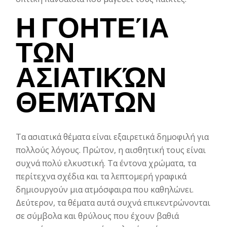
Η ΓΟΗΤΕΊΑ
ΤΩΝ
ΑΣΙΑΤΙΚΏΝ
ΘΕΜΆΤΩΝ
Τα ασιατικά θέματα είναι εξαιρετικά δημοφιλή για
πολλούς λόγους. Πρώτον, η αισθητική τους είναι
συχνά πολύ ελκυστική. Τα έντονα χρώματα, τα
περίτεχνα σχέδια και τα λεπτομερή γραφικά
δημιουργούν μια ατμόσφαιρα που καθηλώνει.
Δεύτερον, τα θέματα αυτά συχνά επικεντρώνονται
σε σύμβολα και θρύλους που έχουν βαθιά