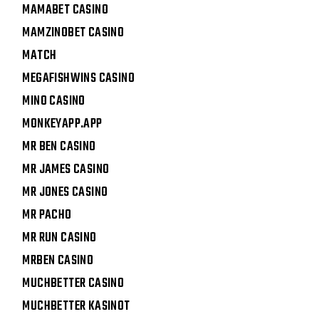
MAMABET CASINO
MAMZINOBET CASINO
MATCH
MEGAFISHWINS CASINO
MINO CASINO
MONKEYAPP.APP
MR BEN CASINO
MR JAMES CASINO
MR JONES CASINO
MR PACHO
MR RUN CASINO
MRBEN CASINO
MUCHBETTER CASINO
MUCHBETTER KASINOT