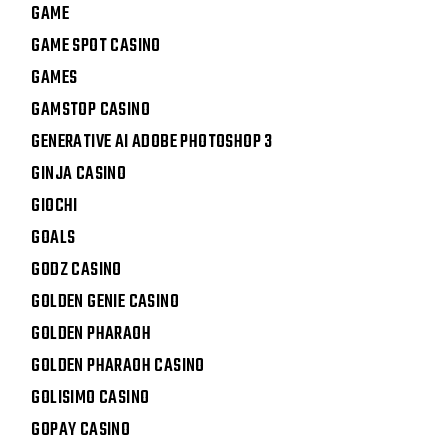
GAME
GAME SPOT CASINO
GAMES
GAMSTOP CASINO
GENERATIVE AI ADOBE PHOTOSHOP 3
GINJA CASINO
GIOCHI
GOALS
GODZ CASINO
GOLDEN GENIE CASINO
GOLDEN PHARAOH
GOLDEN PHARAOH CASINO
GOLISIMO CASINO
GOPAY CASINO