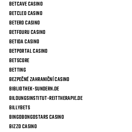
BETCAVE CASINO
BETCLEO CASINO
BETERO CASINO
BETFOURU CASINO
BETIDA CASINO
BETPORTAL CASINO
BETSCORE
BETTING
BEZPEČNÉ ZAHRANIČNÍ CASINO
BIBLIOTHEK-SUNDERN.DE
BILDUNGSINSTITUT-REITTHERAPIE.DE
BILLYBETS
BINGOBONGOSTARS CASINO
BIZZO CASINO