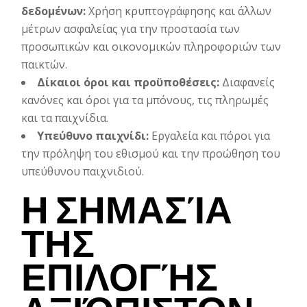
δεδομένων:
Χρήση κρυπτογράφησης και άλλων
μέτρων ασφαλείας για την προστασία των
προσωπικών και οικονομικών πληροφοριών των
παικτών.
Δίκαιοι όροι και προϋποθέσεις:
Διαφανείς
κανόνες και όροι για τα μπόνους, τις πληρωμές
και τα παιχνίδια.
Υπεύθυνο παιχνίδι:
Εργαλεία και πόροι για
την πρόληψη του εθισμού και την προώθηση του
υπεύθυνου παιχνιδιού.
Η ΣΗΜΑΣΊΑ
ΤΗΣ
ΕΠΙΛΟΓΉΣ