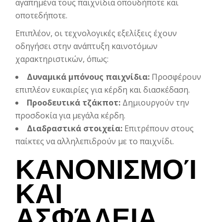
αγαπημένα τους παιχνίδια οπουδήποτε και
οποτεδήποτε.
Επιπλέον, οι τεχνολογικές εξελίξεις έχουν
οδηγήσει στην ανάπτυξη καινοτόμων
χαρακτηριστικών, όπως:
Δυναμικά μπόνους παιχνίδια:
Προσφέρουν
επιπλέον ευκαιρίες για κέρδη και διασκέδαση.
Προοδευτικά τζάκποτ:
Δημιουργούν την
προσδοκία για μεγάλα κέρδη.
Διαδραστικά στοιχεία:
Επιτρέπουν στους
παίκτες να αλληλεπιδρούν με το παιχνίδι.
ΚΑΝΟΝΙΣΜΟΊ
ΚΑΙ
ΑΣΦΆΛΕΙΑ